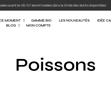
s avant le 08/07 seront traitées dans la limite des stocks disponibles.
 CE MOMENT
GAMME BIO
LES NOUVEAUTÉS
IDÉE C
BLOG
MON COMPTE
Poissons