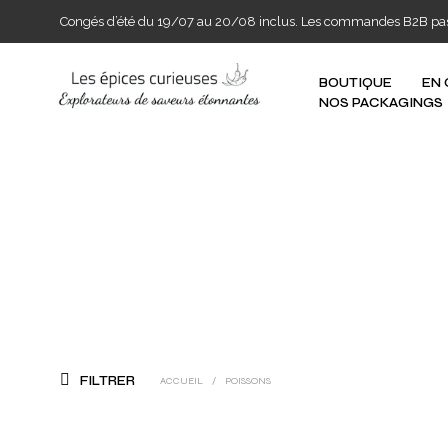
Congés d’été du 19/07 au 20/08 inclus. Les commandes B2B passée
BOUTIQUE
EN
NOS PACKAGINGS
FILTRER
ACCUEIL
/
POISSONS