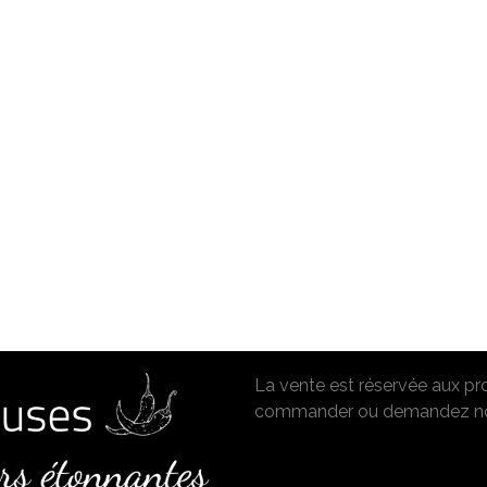
La vente est réservée aux p
commander ou demandez no