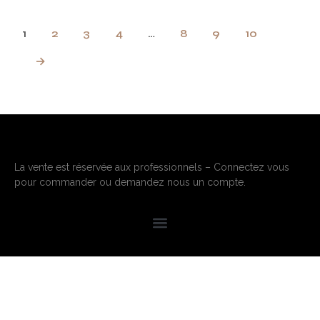
1
2
3
4
…
8
9
10
→
La vente est réservée aux professionnels – Connectez vous
pour commander ou demandez nous un compte.