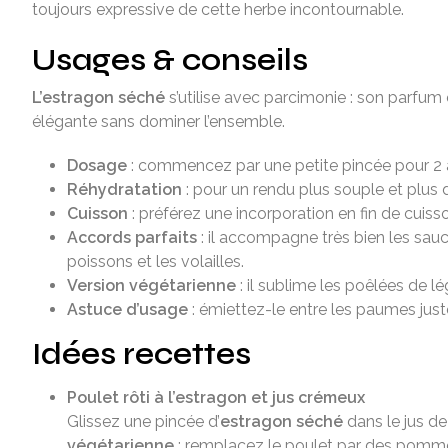
toujours expressive de cette herbe incontournable.
Usages & conseils
L’estragon séché
s’utilise avec parcimonie : son parfum 
élégante sans dominer l’ensemble.
Dosage
: commencez par une petite pincée pour 2 à 
Réhydratation
: pour un rendu plus souple et plus 
Cuisson
: préférez une incorporation en fin de cuiss
Accords parfaits
: il accompagne très bien les sau
poissons et les volailles.
Version végétarienne
: il sublime les poêlées de lé
Astuce d’usage
: émiettez-le entre les paumes juste
Idées recettes
Poulet rôti à l’estragon et jus crémeux
Glissez une pincée d’
estragon séché
dans le jus de
végétarienne
: remplacez le poulet par des pommes