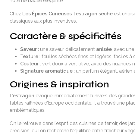
note herbacée élégante.
Chez
Les Épices Curieuses
, l’
estragon séché
est choisi
classiques aux plus inventives.
Caractère & spécificités
Saveur
: une saveur délicatement
anisée
, avec une
Texture
: feuilles séchées fines et légères, faciles à
Couleur
: vert doux à vert olive, avec des nuances 
Signature aromatique
: un parfum élégant, aérien e
Origines & inspiration
L’estragon
évoque immédiatement l’univers des grandes her
tables raffinées d’Europe occidentale. Il a trouvé une p
emblématiques.
On le retrouve dans l’esprit des cuisines de terroir, des 
précision, où l’on recherche l’équilibre entre fraîcheur v