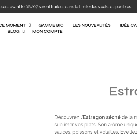
s avant le 08/07 seront traitées dans la limite des stocks disponibles.
 CE MOMENT
GAMME BIO
LES NOUVEAUTÉS
IDÉE C
BLOG
MON COMPTE
Estr
Découvrez
l’Estragon séché
de la m
sublimer vos plats. Son arôme uniqu
sauces, poissons et volailles. Éveill