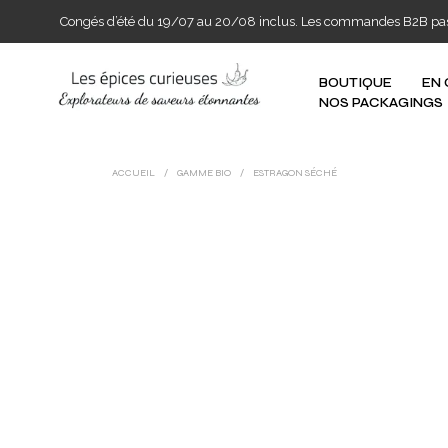
Congés d’été du 19/07 au 20/08 inclus. Les commandes B2B passée
BOUTIQUE
EN
NOS PACKAGINGS
ACCUEIL
/
GAMME BIO
/
ESTRAGON SÉCHÉ