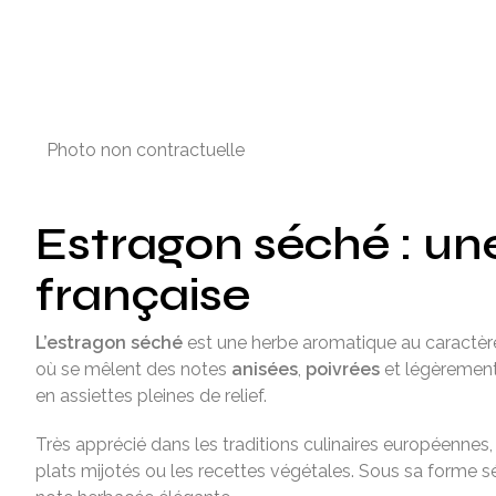
Photo non contractuelle
Estragon séché : un
française
L’estragon séché
est une herbe aromatique au caractère
où se mêlent des notes
anisées
,
poivrées
et légèremen
en assiettes pleines de relief.
Très apprécié dans les traditions culinaires européenne
plats mijotés ou les recettes végétales. Sous sa forme séc