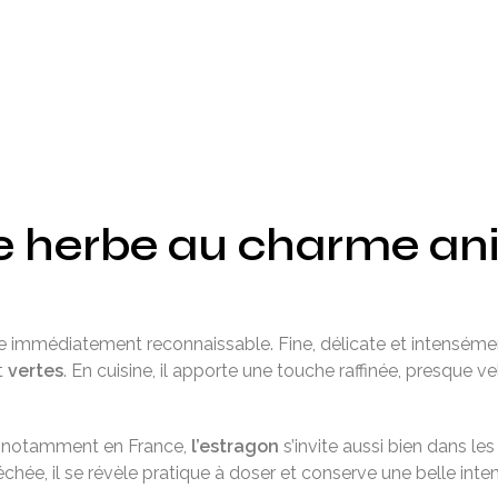
e herbe au charme anis
 immédiatement reconnaissable. Fine, délicate et intensément
t
vertes
. En cuisine, il apporte une touche raffinée, presque v
s, notamment en France,
l’estragon
s’invite aussi bien dans le
hée, il se révèle pratique à doser et conserve une belle inten