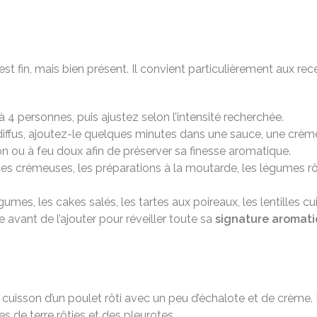
est fin, mais bien présent. Il convient particulièrement aux r
4 personnes, puis ajustez selon l’intensité recherchée.
diffus, ajoutez-le quelques minutes dans une sauce, une crème
on ou à feu doux afin de préserver sa finesse aromatique.
ces crémeuses, les préparations à la moutarde, les légumes rô
gumes, les cakes salés, les tartes aux poireaux, les lentilles c
 avant de l’ajouter pour réveiller toute sa
signature aromat
 cuisson d’un poulet rôti avec un peu d’échalote et de crème. 
 de terre rôties et des pleurotes.