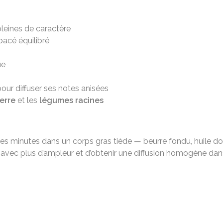
pleines de caractère
acé équilibré
ue
ur diffuser ses notes anisées
erre
et les
légumes racines
lques minutes dans un corps gras tiède — beurre fondu, huile 
vec plus d’ampleur et d’obtenir une diffusion homogène dans