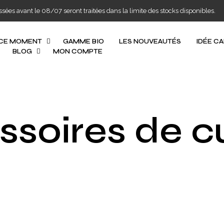
s avant le 08/07 seront traitées dans la limite des stocks disponibles.
 CE MOMENT
GAMME BIO
LES NOUVEAUTÉS
IDÉE C
BLOG
MON COMPTE
soires de c