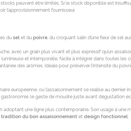
stocks peuvent être limités. Si le stock disponible est insuf
ir l’approvisionnement fournisseur.
ces du
sel
et du
poivre
, du croquant salin d’une fleur de sel 
ouche, avec un grain plus vivant et plus expressif qu’un assai
, lumineuse et intemporelle, facile à intégrer dans toutes les c
stantanée des arômes, idéale pour préserver l’intensité du poiv
inaire européenne, où l’assaisonnement se réalise au dernier i
gastronomie, le geste de moudre juste avant dégustation est d
 en adoptant une ligne plus contemporaine. Son usage à une ma
e
tradition du bon assaisonnement
et
design fonctionnel
.