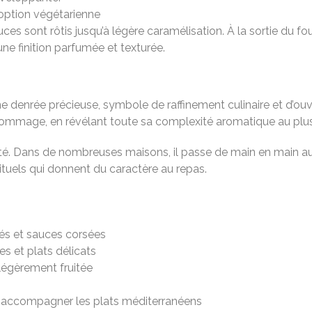
option végétarienne
s sont rôtis jusqu’à légère caramélisation. À la sortie du fou
ne finition parfumée et texturée.
denrée précieuse, symbole de raffinement culinaire et d’ouv
hommage, en révélant toute sa complexité aromatique au plus p
alité. Dans de nombreuses maisons, il passe de main en main 
 rituels qui donnent du caractère au repas.
lés et sauces corsées
es et plats délicats
légèrement fruitée
r accompagner les plats méditerranéens