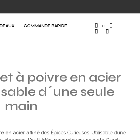
ADEAUX
COMMANDE RAPIDE
0
 et à poivre en acier
ilisable d´une seule
main
re en acier affiné
des Épices Curieuses. Utilisable d’une