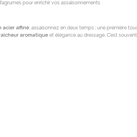
d’agrumes pour enrichir vos assaisonnements
 acier affiné
, assaisonnez en deux temps : une première touc
raîcheur aromatique
et élégance au dressage. C’est souvent c