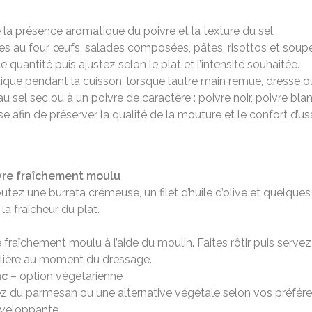
la présence aromatique du poivre et la texture du sel.
mes au four, œufs, salades composées, pâtes, risottos et soup
quantité puis ajustez selon le plat et l’intensité souhaitée.
ique pendant la cuisson, lorsque l’autre main remue, dresse ou
au sel sec ou à un poivre de caractère : poivre noir, poivre b
se afin de préserver la qualité de la mouture et le confort d’us
vre fraîchement moulu
ez une burrata crémeuse, un filet d’huile d’olive et quelques f
la fraîcheur du plat.
fraîchement moulu à l’aide du moulin. Faites rôtir puis serv
égulière au moment du dressage.
nc
– option végétarienne
z du parmesan ou une alternative végétale selon vos préféren
nveloppante.