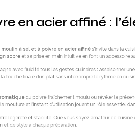
vre en acier affiné
: l’
e
moulin à sel et à poivre en acier affiné
s’invite dans la cu
gn sobre
et sa prise en main intuitive en font un accessoire au
agne avec fluidité tous les gestes culinaires : assaisonner un
 la touche finale d’un plat sans interrompre le rythme en cuis
aromatique
du poivre fraîchement moulu ou révéler la présence 
 la mouture et l’instant d’utilisation jouent un rôle essentiel d
e entre légèreté et stabilité. Que vous soyez amateur de cuisi
 et de style à chaque préparation.