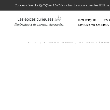
Congés d’été du 19/07 au 20/08 inclus. Les commandes B2B passée
BOUTIQUE
EN
NOS PACKAGINGS
ACCUEIL
/
ACCESSOIRES DE CUISINE
/
MOULIN À SEL ET À POIVRE