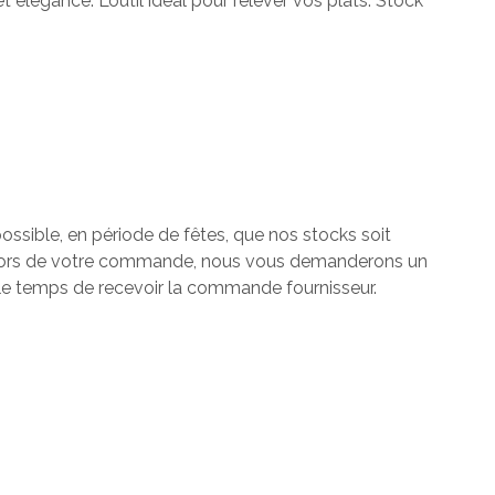
et élégance. L’outil idéal pour relever vos plats. Stock
ossible, en période de fêtes, que nos stocks soit
ant lors de votre commande, nous vous demanderons un
 le temps de recevoir la commande fournisseur.