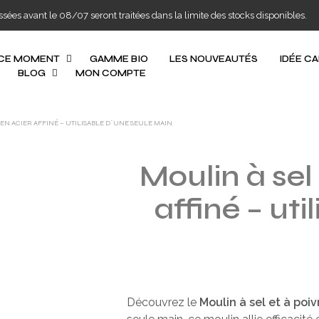
s avant le 08/07 seront traitées dans la limite des stocks disponibles.
 CE MOMENT
GAMME BIO
LES NOUVEAUTÉS
IDÉE C
BLOG
MON COMPTE
 EN ACIER AFFINÉ – UTILISABLE D´UNE SEULE MAIN
Moulin à sel
affiné – ut
Découvrez le
Moulin à sel et à poiv