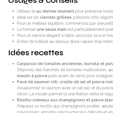
Usages & conseils
Utilisez-le
au dernier moment
pour préserver toute 
Idéal sur les
viandes grillées
, poissons rôtis, légu
Pour un meilleur équilibre, commencez par une petite 
Le format
une seule main
est particulièrement prat
Pour un service élégant à table, associez-le à un be
Évitez de l’utiliser au-dessus d’une vapeur trop inten
Idées recettes
Carpaccio de tomates anciennes, burrata et poi
Disposez des tranches de tomates multicolores, ajout
moulin à poivre
juste avant de servir pour souligner 
Pavé de saumon rôti, croûte de sel et poivre noir
Assaisonnez le saumon avec un sel sec et du poivre 
citron. Le moulin permet ici une finition nette et r
Risotto crémeux aux champignons et poivre bla
Préparez un risotto aux champignons poêlés, ajoute
poivre blanc apporte une touche plus délicate et e