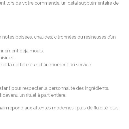
fisant lors de votre commande, un délai supplémentaire de
aux notes boisées, chaudes, citronnées ou résineuses d’un
sonnement déjà moulu.
uisines.
re et la netteté du sel au moment du service.
nstant pour respecter la personnalité des ingrédients.
evenu un rituel à part entière.
in répond aux attentes modernes : plus de fluidité, plus