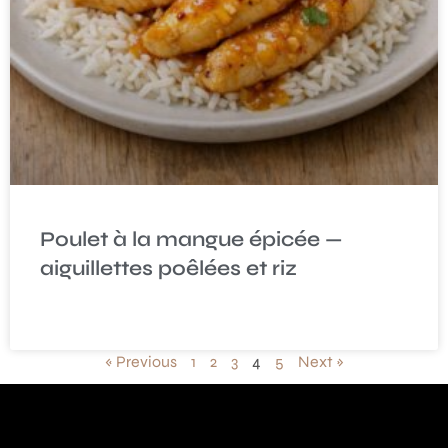
Poulet à la mangue épicée —
aiguillettes poêlées et riz
READ MORE »
« Previous
1
2
3
4
5
Next »