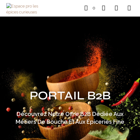
0
PORTAIL B2B
Découvrez Notre Offre B2B Dédiée Aux
Métiers De Bouche Et Aux Épiceries Fine