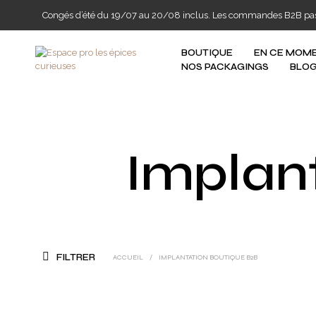
Congés d’été du 19/07 au 20/08 inclus. Les commandes B2B passée
BOUTIQUE
EN CE MOM
NOS PACKAGINGS
BLO
Implan
FILTRER
ACCUEIL
/
IMPLANTATION BOUTIQUE B2B