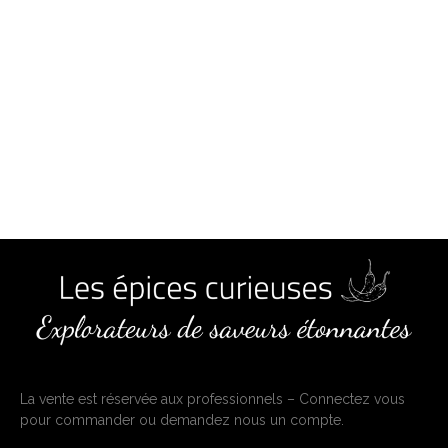
La vente est réservée aux professionnels – Connectez vous
pour commander ou demandez nous un compte.