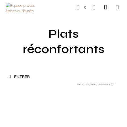
0
Plats
réconfortants
FILTRER
VOICI LE SEUL RÉSULTAT