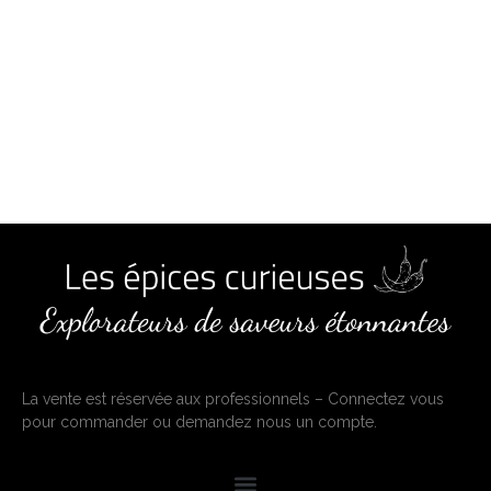
La vente est réservée aux professionnels – Connectez vous
pour commander ou demandez nous un compte.