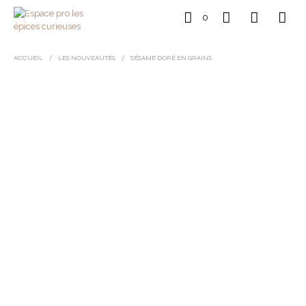
0
ACCUEIL
/
LES NOUVEAUTÉS
/
SÉSAME DORÉ EN GRAINS