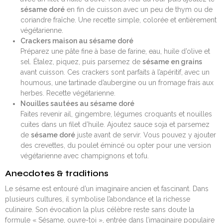
sésame doré
en fin de cuisson avec un peu de thym ou de
coriandre fraîche. Une recette simple, colorée et entièrement
végétarienne.
Crackers maison au sésame doré
Préparez une pâte fine à base de farine, eau, huile d’olive et
sel. Étalez, piquez, puis parsemez de
sésame en grains
avant cuisson. Ces crackers sont parfaits à l’apéritif, avec un
houmous, une tartinade d’aubergine ou un fromage frais aux
herbes. Recette végétarienne.
Nouilles sautées au sésame doré
Faites revenir ail, gingembre, légumes croquants et nouilles
cuites dans un filet d’huile. Ajoutez sauce soja et parsemez
de
sésame doré
juste avant de servir. Vous pouvez y ajouter
des crevettes, du poulet émincé ou opter pour une version
végétarienne avec champignons et tofu.
Anecdotes & traditions
Le sésame est entouré d’un imaginaire ancien et fascinant. Dans
plusieurs cultures, il symbolise l’abondance et la richesse
culinaire. Son évocation la plus célèbre reste sans doute la
formule « Sésame, ouvre-toi », entrée dans l’imaginaire populaire