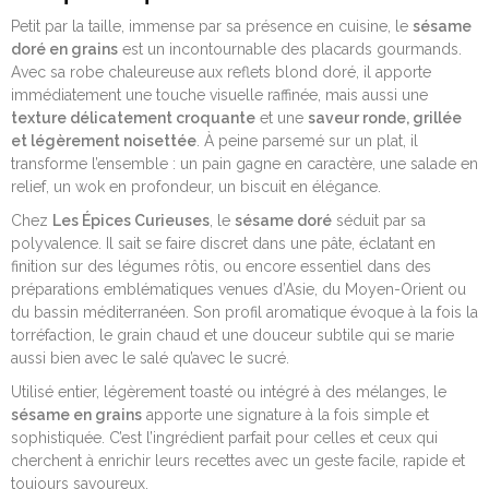
Petit par la taille, immense par sa présence en cuisine, le
sésame
doré en grains
est un incontournable des placards gourmands.
Avec sa robe chaleureuse aux reflets blond doré, il apporte
immédiatement une touche visuelle raffinée, mais aussi une
texture délicatement croquante
et une
saveur ronde, grillée
et légèrement noisettée
. À peine parsemé sur un plat, il
transforme l’ensemble : un pain gagne en caractère, une salade en
relief, un wok en profondeur, un biscuit en élégance.
Chez
Les Épices Curieuses
, le
sésame doré
séduit par sa
polyvalence. Il sait se faire discret dans une pâte, éclatant en
finition sur des légumes rôtis, ou encore essentiel dans des
préparations emblématiques venues d’Asie, du Moyen-Orient ou
du bassin méditerranéen. Son profil aromatique évoque à la fois la
torréfaction, le grain chaud et une douceur subtile qui se marie
aussi bien avec le salé qu’avec le sucré.
Utilisé entier, légèrement toasté ou intégré à des mélanges, le
sésame en grains
apporte une signature à la fois simple et
sophistiquée. C’est l’ingrédient parfait pour celles et ceux qui
cherchent à enrichir leurs recettes avec un geste facile, rapide et
toujours savoureux.