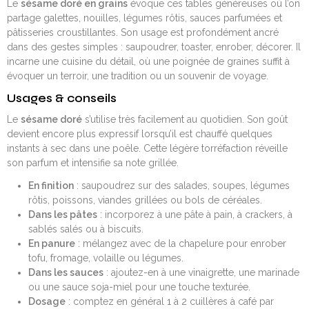
Le
sésame doré en grains
évoque ces tables généreuses où l’on
partage galettes, nouilles, légumes rôtis, sauces parfumées et
pâtisseries croustillantes. Son usage est profondément ancré
dans des gestes simples : saupoudrer, toaster, enrober, décorer. Il
incarne une cuisine du détail, où une poignée de graines suffit à
évoquer un terroir, une tradition ou un souvenir de voyage.
Usages & conseils
Le
sésame doré
s’utilise très facilement au quotidien. Son goût
devient encore plus expressif lorsqu’il est chauffé quelques
instants à sec dans une poêle. Cette légère torréfaction réveille
son parfum et intensifie sa note grillée.
En finition
: saupoudrez sur des salades, soupes, légumes
rôtis, poissons, viandes grillées ou bols de céréales.
Dans les pâtes
: incorporez à une pâte à pain, à crackers, à
sablés salés ou à biscuits.
En panure
: mélangez avec de la chapelure pour enrober
tofu, fromage, volaille ou légumes.
Dans les sauces
: ajoutez-en à une vinaigrette, une marinade
ou une sauce soja-miel pour une touche texturée.
Dosage
: comptez en général 1 à 2 cuillères à café par