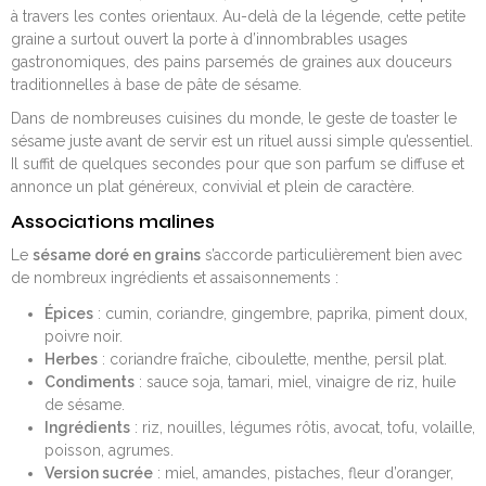
à travers les contes orientaux. Au-delà de la légende, cette petite
graine a surtout ouvert la porte à d’innombrables usages
gastronomiques, des pains parsemés de graines aux douceurs
traditionnelles à base de pâte de sésame.
Dans de nombreuses cuisines du monde, le geste de toaster le
sésame juste avant de servir est un rituel aussi simple qu’essentiel.
Il suffit de quelques secondes pour que son parfum se diffuse et
annonce un plat généreux, convivial et plein de caractère.
Associations malines
Le
sésame doré en grains
s’accorde particulièrement bien avec
de nombreux ingrédients et assaisonnements :
Épices
: cumin, coriandre, gingembre, paprika, piment doux,
poivre noir.
Herbes
: coriandre fraîche, ciboulette, menthe, persil plat.
Condiments
: sauce soja, tamari, miel, vinaigre de riz, huile
de sésame.
Ingrédients
: riz, nouilles, légumes rôtis, avocat, tofu, volaille,
poisson, agrumes.
Version sucrée
: miel, amandes, pistaches, fleur d’oranger,