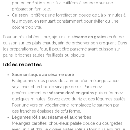
portion en finition, ou 1 à 2 cuillères à soupe pour une
préparation familiale.
Cuisson
: préférez une torréfaction douce de 1 à 3 minutes à
feu moyen, en remuant constamment pour éviter qu’il ne
colore trop vite.
Pour un résultat équilibré, ajoutez le
sésame en grains
en fin de
cuisson sur les plats chauds, afin de préserver son croquant. Dans
les préparations au four, il peut être parsemé avant cuisson sur
pains, brioches salées, feuilletés ou biscuits.
Idées recettes
Saumon laqué au sésame doré
Badigeonnez des pavés de saumon d’un mélange sauce
soja, miel et un trait de vinaigre de riz. Parsemez
généreusement de
sésame doré en grains
puis enfournez
quelques minutes. Servez avec du riz et des légumes sautés.
Pour une version végétarienne, remplacez le saumon par
des tranches épaisses de tofu ferme.
Légumes rôtis au sésame et aux herbes
Mélangez carottes, chou-fleur, patate douce ou courgettes
avec un filet d’huile d’olive. Faites rôtir au four puis ajoutez le