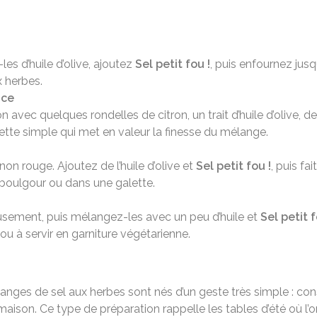
s d’huile d’olive, ajoutez
Sel petit fou !
, puis enfournez jusq
 herbes.
nce
n avec quelques rondelles de citron, un trait d’huile d’olive,
cette simple qui met en valeur la finesse du mélange.
on rouge. Ajoutez de l’huile d’olive et
Sel petit fou !
, puis fa
 boulgour ou dans une galette.
usement, puis mélangez-les avec un peu d’huile et
Sel petit f
 ou à servir en garniture végétarienne.
nges de sel aux herbes sont nés d’un geste très simple : c
aison. Ce type de préparation rappelle les tables d’été où l’