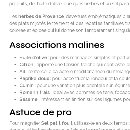
produits, de l’huile d’olive, quelques herbes et un sel par
Les
herbes de Provence
, devenues emblématiques bien au
des plats mijotés lentement et des recettes familiales t
colorée et épicée qui lui donne son tempérament singulie
Associations malines
Huile d’olive
: pour des marinades simples et parfu
Citron
: apporte une tension fraîche qui contraste j
Ail
: renforce le caractère méditerranéen du mélang
Paprika doux
: pour accentuer la rondeur et la coule
Cumin
: pour une variation plus orientale sur légume
Romarin frais
: idéal avec pommes de terre, focacc
Sésame
: intéressant en finition sur des légumes p
Astuce de pro
Pour magnifier
Sel petit fou !
, utilisez-le en deux temps