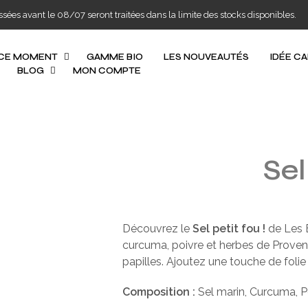
s avant le 08/07 seront traitées dans la limite des stocks disponibles.
 CE MOMENT
GAMME BIO
LES NOUVEAUTÉS
IDÉE C
BLOG
MON COMPTE
Sel
Découvrez le
Sel petit fou !
de Les É
curcuma, poivre et herbes de Provence
papilles. Ajoutez une touche de folie 
Composition :
Sel marin, Curcuma, P