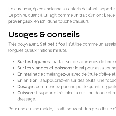
Le curcuma, épice ancienne au coloris éclatant, apporte 
Le poivre, quant à lui, agit comme un trait d’union : il r
provençaux
, enrichi d’une touche d’ailleurs.
Usages & conseils
Très polyvalent,
Sel petit fou !
s’utilise comme un assais
longues qu’aux finitions minute.
Sur les légumes
: parfait sur des pommes de terre 
Sur les viandes et poissons
: idéal pour assaisonne
En marinade
: mélangez-le avec de l’huile d’olive et
En finition
: saupoudrez-en sur des œufs, une focacc
Dosage
: commencez par une petite quantité, goûtez
Cuisson
: il supporte très bien la cuisson douce e
dressage.
Pour une cuisine rapide, il suffit souvent d’un peu d’huile