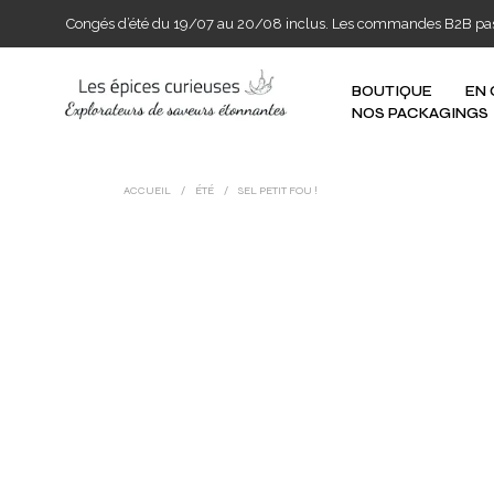
Congés d’été du 19/07 au 20/08 inclus. Les commandes B2B passée
BOUTIQUE
EN
NOS PACKAGINGS
ACCUEIL
/
ÉTÉ
/
SEL PETIT FOU !