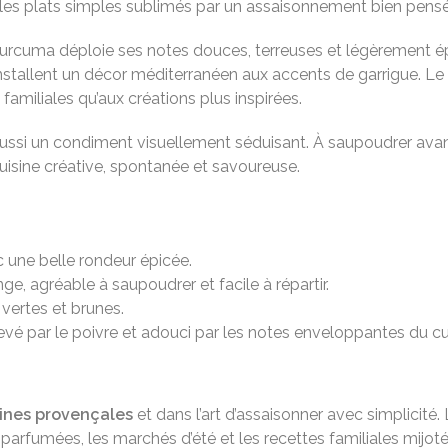
et les plats simples sublimés par un assaisonnement bien pensé
le curcuma déploie ses notes douces, terreuses et légèrement é
stallent un décor méditerranéen aux accents de garrigue. Le 
s familiales qu’aux créations plus inspirées.
aussi un condiment visuellement séduisant. À saupoudrer avant
isine créative, spontanée et savoureuse.
c une belle rondeur épicée.
nge, agréable à saupoudrer et facile à répartir.
vertes et brunes.
levé par le poivre et adouci par les notes enveloppantes du 
sines provençales
et dans l’art d’assaisonner avec simplicité.
parfumées, les marchés d’été et les recettes familiales mijot