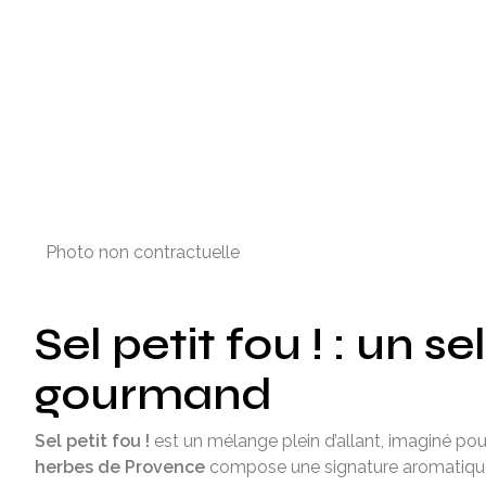
Photo non contractuelle
Sel petit fou ! : un
se
gourmand
Sel petit fou !
est un mélange plein d’allant, imaginé pour
herbes de Provence
compose une signature aromatique à