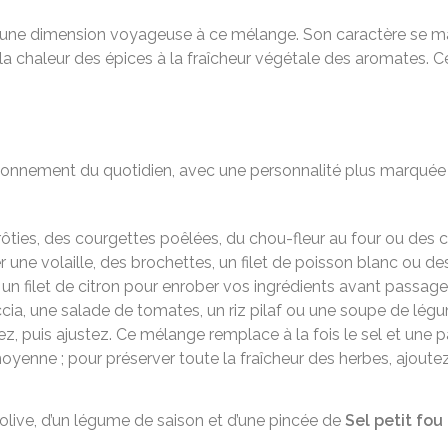
une dimension voyageuse à ce mélange. Son caractère se marie 
elie la chaleur des épices à la fraîcheur végétale des aromate
onnement du quotidien, avec une personnalité plus marquée qu
rôties, des courgettes poêlées, du chou-fleur au four ou des 
r une volaille, des brochettes, un filet de poisson blanc ou d
 un filet de citron pour enrober vos ingrédients avant passage 
ia, une salade de tomates, un riz pilaf ou une soupe de légum
, puis ajustez. Ce mélange remplace à la fois le sel et une p
t moyenne ; pour préserver toute la fraîcheur des herbes, aj
 d’olive, d’un légume de saison et d’une pincée de
Sel petit fou 