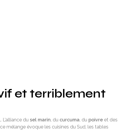
vif et terriblement
. L’alliance du
sel marin
, du
curcuma
, du
poivre
et des
 ce mélange évoque les cuisines du Sud, les tables