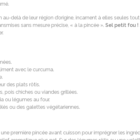
fumé.
-delà de leur région d’origine, incarnent à elles seules tout u
ransmises sans mesure précise, « à la pincée ».
Sel petit fou !
r.
mées.
oliment avec le curcuma.
e.
ur des plats rôtis.
s, pois chiches ou viandes grillées.
ia ou légumes au four.
oêlés ou des galettes végétariennes.
 : une première pincée avant cuisson pour imprégner les ingré