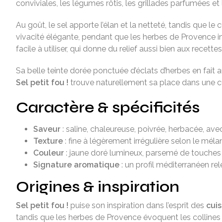
conviviales, les légumes rôtis, les grillades parfumées 
Au goût, le sel apporte l’élan et la netteté, tandis que 
vivacité élégante, pendant que les herbes de Provence in
facile à utiliser, qui donne du relief aussi bien aux recette
Sa belle teinte dorée ponctuée d’éclats d’herbes en fait 
Sel petit fou !
trouve naturellement sa place dans une cu
Caractère & spécificités
Saveur
: saline, chaleureuse, poivrée, herbacée, ave
Texture
: fine à légèrement irrégulière selon le méla
Couleur
: jaune doré lumineux, parsemé de touches 
Signature aromatique
: un profil méditerranéen re
Origines & inspiration
Sel petit fou !
puise son inspiration dans l’esprit des
cui
tandis que les herbes de Provence évoquent les collines 