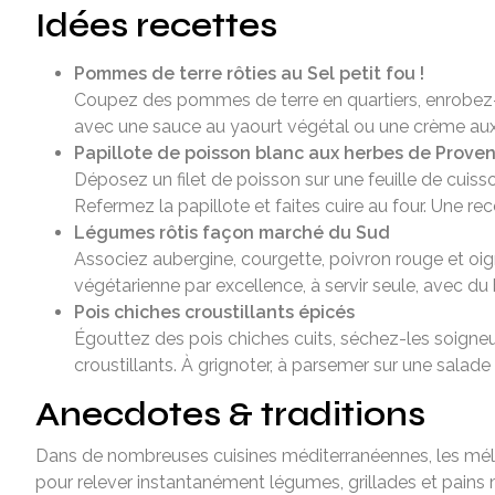
Idées recettes
Pommes de terre rôties au Sel petit fou !
Coupez des pommes de terre en quartiers, enrobez-le
avec une sauce au yaourt végétal ou une crème aux
Papillote de poisson blanc aux herbes de Prove
Déposez un filet de poisson sur une feuille de cuisso
Refermez la papillote et faites cuire au four. Une re
Légumes rôtis façon marché du Sud
Associez aubergine, courgette, poivron rouge et oign
végétarienne par excellence, à servir seule, avec du
Pois chiches croustillants épicés
Égouttez des pois chiches cuits, séchez-les soigne
croustillants. À grignoter, à parsemer sur une salade
Anecdotes & traditions
Dans de nombreuses cuisines méditerranéennes, les méla
pour relever instantanément légumes, grillades et pains m