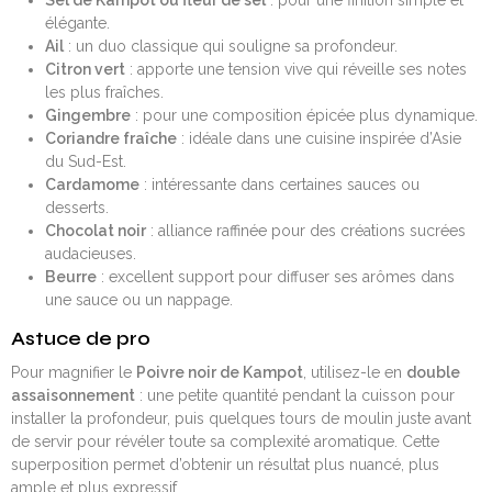
Sel de Kampot ou fleur de sel
: pour une finition simple et
élégante.
Ail
: un duo classique qui souligne sa profondeur.
Citron vert
: apporte une tension vive qui réveille ses notes
les plus fraîches.
Gingembre
: pour une composition épicée plus dynamique.
Coriandre fraîche
: idéale dans une cuisine inspirée d’Asie
du Sud-Est.
Cardamome
: intéressante dans certaines sauces ou
desserts.
Chocolat noir
: alliance raffinée pour des créations sucrées
audacieuses.
Beurre
: excellent support pour diffuser ses arômes dans
une sauce ou un nappage.
Astuce de pro
Pour magnifier le
Poivre noir de Kampot
, utilisez-le en
double
assaisonnement
: une petite quantité pendant la cuisson pour
installer la profondeur, puis quelques tours de moulin juste avant
de servir pour révéler toute sa complexité aromatique. Cette
superposition permet d’obtenir un résultat plus nuancé, plus
ample et plus expressif.