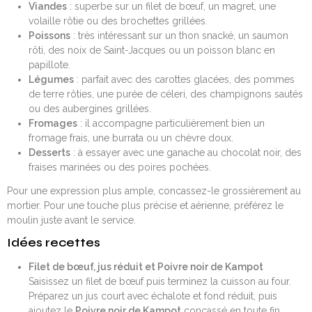
Viandes
: superbe sur un filet de bœuf, un magret, une
volaille rôtie ou des brochettes grillées.
Poissons
: très intéressant sur un thon snacké, un saumon
rôti, des noix de Saint-Jacques ou un poisson blanc en
papillote.
Légumes
: parfait avec des carottes glacées, des pommes
de terre rôties, une purée de céleri, des champignons sautés
ou des aubergines grillées.
Fromages
: il accompagne particulièrement bien un
fromage frais, une burrata ou un chèvre doux.
Desserts
: à essayer avec une ganache au chocolat noir, des
fraises marinées ou des poires pochées.
Pour une expression plus ample, concassez-le grossièrement au
mortier. Pour une touche plus précise et aérienne, préférez le
moulin juste avant le service.
Idées recettes
Filet de bœuf, jus réduit et Poivre noir de Kampot
Saisissez un filet de bœuf puis terminez la cuisson au four.
Préparez un jus court avec échalote et fond réduit, puis
ajoutez le
Poivre noir de Kampot
concassé en toute fin.