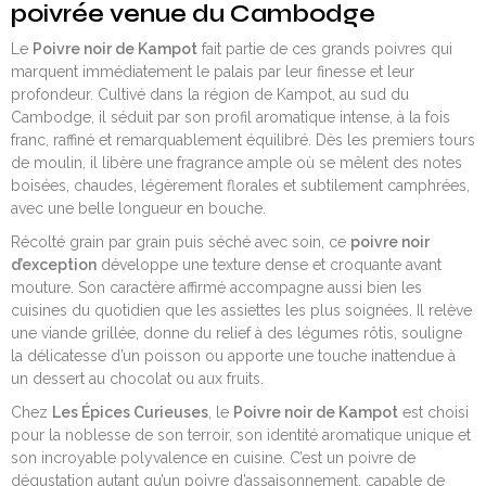
poivrée venue du Cambodge
Le
Poivre noir de Kampot
fait partie de ces grands poivres qui
marquent immédiatement le palais par leur finesse et leur
profondeur. Cultivé dans la région de Kampot, au sud du
Cambodge, il séduit par son profil aromatique intense, à la fois
franc, raffiné et remarquablement équilibré. Dès les premiers tours
de moulin, il libère une fragrance ample où se mêlent des notes
boisées, chaudes, légèrement florales et subtilement camphrées,
avec une belle longueur en bouche.
Récolté grain par grain puis séché avec soin, ce
poivre noir
d’exception
développe une texture dense et croquante avant
mouture. Son caractère affirmé accompagne aussi bien les
cuisines du quotidien que les assiettes les plus soignées. Il relève
une viande grillée, donne du relief à des légumes rôtis, souligne
la délicatesse d’un poisson ou apporte une touche inattendue à
un dessert au chocolat ou aux fruits.
Chez
Les Épices Curieuses
, le
Poivre noir de Kampot
est choisi
pour la noblesse de son terroir, son identité aromatique unique et
son incroyable polyvalence en cuisine. C’est un poivre de
dégustation autant qu’un poivre d’assaisonnement, capable de