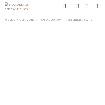
0
ACCUEIL
/
LES PIMENTS
/
PISALLA DE OAXACA – PIMENT ENTIER ET SÉCHÉ