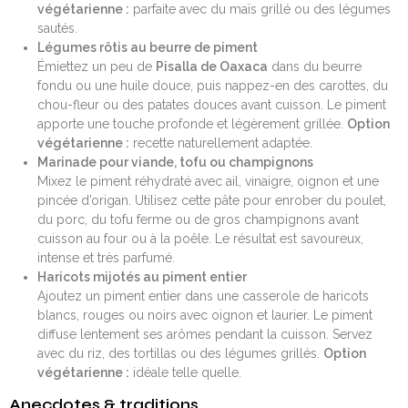
végétarienne :
parfaite avec du maïs grillé ou des légumes
sautés.
Légumes rôtis au beurre de piment
Émiettez un peu de
Pisalla de Oaxaca
dans du beurre
fondu ou une huile douce, puis nappez-en des carottes, du
chou-fleur ou des patates douces avant cuisson. Le piment
apporte une touche profonde et légèrement grillée.
Option
végétarienne :
recette naturellement adaptée.
Marinade pour viande, tofu ou champignons
Mixez le piment réhydraté avec ail, vinaigre, oignon et une
pincée d’origan. Utilisez cette pâte pour enrober du poulet,
du porc, du tofu ferme ou de gros champignons avant
cuisson au four ou à la poêle. Le résultat est savoureux,
intense et très parfumé.
Haricots mijotés au piment entier
Ajoutez un piment entier dans une casserole de haricots
blancs, rouges ou noirs avec oignon et laurier. Le piment
diffuse lentement ses arômes pendant la cuisson. Servez
avec du riz, des tortillas ou des légumes grillés.
Option
végétarienne :
idéale telle quelle.
Anecdotes & traditions