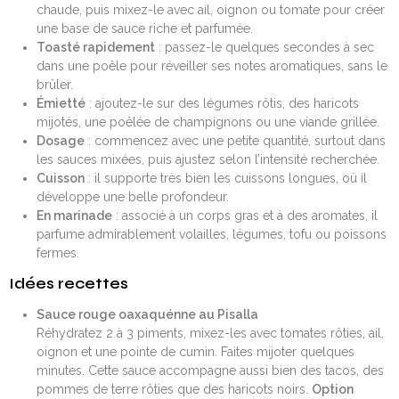
chaude, puis mixez-le avec ail, oignon ou tomate pour créer
une base de sauce riche et parfumée.
Toasté rapidement
: passez-le quelques secondes à sec
dans une poêle pour réveiller ses notes aromatiques, sans le
brûler.
Émietté
: ajoutez-le sur des légumes rôtis, des haricots
mijotés, une poêlée de champignons ou une viande grillée.
Dosage
: commencez avec une petite quantité, surtout dans
les sauces mixées, puis ajustez selon l’intensité recherchée.
Cuisson
: il supporte très bien les cuissons longues, où il
développe une belle profondeur.
En marinade
: associé à un corps gras et à des aromates, il
parfume admirablement volailles, légumes, tofu ou poissons
fermes.
Idées recettes
Sauce rouge oaxaquénne au Pisalla
Réhydratez 2 à 3 piments, mixez-les avec tomates rôties, ail,
oignon et une pointe de cumin. Faites mijoter quelques
minutes. Cette sauce accompagne aussi bien des tacos, des
pommes de terre rôties que des haricots noirs.
Option