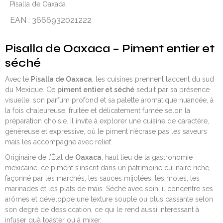
Pisalla de Oaxaca
EAN : 3666932021222
Pisalla de Oaxaca
– Piment entier et
séché
Avec le
Pisalla de Oaxaca
, les cuisines prennent l’accent du sud
du Mexique. Ce
piment entier et séché
séduit par sa présence
visuelle, son parfum profond et sa palette aromatique nuancée, à
la fois chaleureuse, fruitée et délicatement fumée selon la
préparation choisie. Il invite à explorer une cuisine de caractère,
généreuse et expressive, où le piment n’écrase pas les saveurs
mais les accompagne avec relief.
Originaire de l’État de
Oaxaca
, haut lieu de la gastronomie
mexicaine, ce piment s’inscrit dans un patrimoine culinaire riche,
façonné par les marchés, les sauces mijotées, les moles, les
marinades et les plats de maïs. Séché avec soin, il concentre ses
arômes et développe une texture souple ou plus cassante selon
son degré de dessiccation, ce qui le rend aussi intéressant à
infuser qu’à toaster ou à mixer.