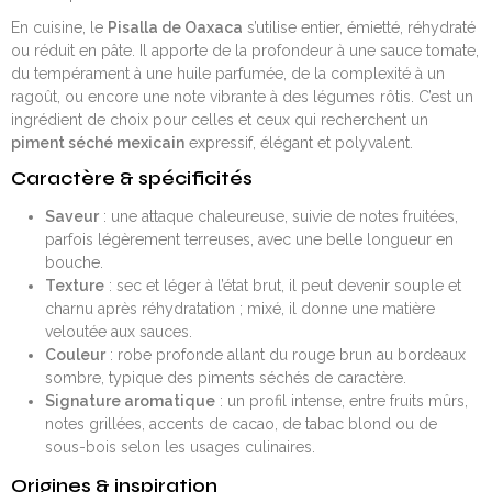
En cuisine, le
Pisalla de Oaxaca
s’utilise entier, émietté, réhydraté
ou réduit en pâte. Il apporte de la profondeur à une sauce tomate,
du tempérament à une huile parfumée, de la complexité à un
ragoût, ou encore une note vibrante à des légumes rôtis. C’est un
ingrédient de choix pour celles et ceux qui recherchent un
piment séché mexicain
expressif, élégant et polyvalent.
Caractère & spécificités
Saveur
: une attaque chaleureuse, suivie de notes fruitées,
parfois légèrement terreuses, avec une belle longueur en
bouche.
Texture
: sec et léger à l’état brut, il peut devenir souple et
charnu après réhydratation ; mixé, il donne une matière
veloutée aux sauces.
Couleur
: robe profonde allant du rouge brun au bordeaux
sombre, typique des piments séchés de caractère.
Signature aromatique
: un profil intense, entre fruits mûrs,
notes grillées, accents de cacao, de tabac blond ou de
sous-bois selon les usages culinaires.
Origines & inspiration