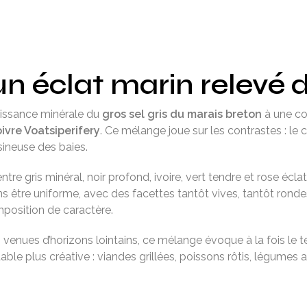
 un éclat marin relevé 
uissance minérale du
gros sel gris du marais breton
à une co
ivre Voatsiperifery
. Ce mélange joue sur les contrastes : le c
sineuse des baies.
 entre gris minéral, noir profond, ivoire, vert tendre et rose écl
s être uniforme, avec des facettes tantôt vives, tantôt ronde
position de caractère.
s venues d’horizons lointains, ce mélange évoque à la fois le te
le plus créative : viandes grillées, poissons rôtis, légumes 