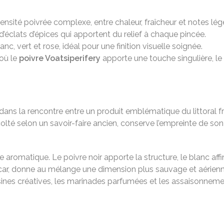
tensité poivrée complexe, entre chaleur, fraîcheur et notes l
’éclats d’épices qui apportent du relief à chaque pincée.
anc, vert et rose, idéal pour une finition visuelle soignée.
 où le
poivre Voatsiperifery
apporte une touche singulière, le
dans la rencontre entre un produit emblématique du littoral fr
colté selon un savoir-faire ancien, conserve l’empreinte de son
 aromatique. Le poivre noir apporte la structure, le blanc affin
scar, donne au mélange une dimension plus sauvage et aérien
ines créatives, les marinades parfumées et les assaisonneme