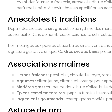
Avant d’enfourner la focaccia, arrosez-la d’huile d’
parfume la pâte. À servir tiède, en apéritif ou en 
Anecdotes & traditions
Depuis des siècles, le
sel gris
est lié au rythme des marai
authenticité. Dans de nombreuses cuisines, le sel n’est p
Les mélanges aux poivres et aux baies s’inscrivent dans 
signature gustative unique. Ce
Gros sel aux baies
prolon
Associations malines
Herbes fraîches
: persil plat, ciboulette, thym, roma
Agrumes
: citron jaune, citron vert, orange pour app
Matières grasses
: beurre doux, huile d’olive, huile d
Épices complémentaires
: paprika fumé, ail semou
Ingrédients gourmands
: champignons poêlés, pomm
Astuce de pro