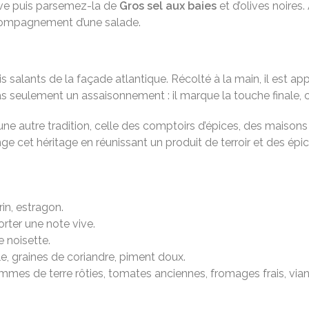
olive puis parsemez-la de
Gros sel aux baies
et d’olives noires.
accompagnement d’une salade.
s salants de la façade atlantique. Récolté à la main, il est ap
as seulement un assaisonnement : il marque la touche finale, 
une autre tradition, celle des comptoirs d’épices, des maiso
ge cet héritage en réunissant un produit de terroir et des ép
rin, estragon.
orter une note vive.
e noisette.
le, graines de coriandre, piment doux.
es de terre rôties, tomates anciennes, fromages frais, viande