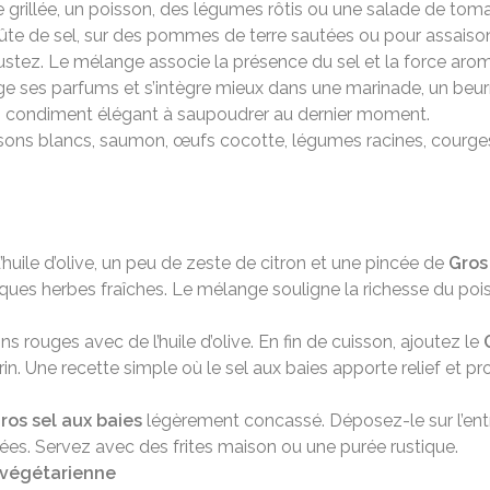
de grillée, un poisson, des légumes rôtis ou une salade de tom
roûte de sel, sur des pommes de terre sautées ou pour assai
stez. Le mélange associe la présence du sel et la force arom
ge ses parfums et s’intègre mieux dans une marinade, un beurr
 un condiment élégant à saupoudrer au dernier moment.
oissons blancs, saumon, œufs cocotte, légumes racines, courge
’huile d’olive, un peu de zeste de citron et une pincée de
Gros
ues herbes fraîches. Le mélange souligne la richesse du pois
 rouges avec de l’huile d’olive. En fin de cuisson, ajoutez le
 Une recette simple où le sel aux baies apporte relief et pr
ros sel aux baies
légèrement concassé. Déposez-le sur l’entre
isées. Servez avec des frites maison ou une purée rustique.
n végétarienne