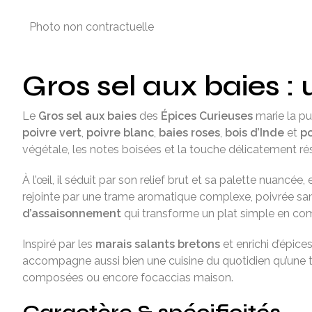
Photo non contractuelle
Gros sel aux baies :
Le
Gros sel aux baies
des
Épices Curieuses
marie la p
poivre vert
,
poivre blanc
,
baies roses
,
bois d’Inde
et
po
végétale, les notes boisées et la touche délicatement ré
À l’œil, il séduit par son relief brut et sa palette nuancée,
rejointe par une trame aromatique complexe, poivrée san
d’assaisonnement
qui transforme un plat simple en com
Inspiré par les
marais salants bretons
et enrichi d’épice
accompagne aussi bien une cuisine du quotidien qu’une tab
composées ou encore focaccias maison.