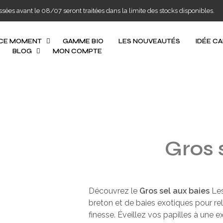
s avant le 08/07 seront traitées dans la limite des stocks disponibles.
 CE MOMENT
GAMME BIO
LES NOUVEAUTÉS
IDÉE C
BLOG
MON COMPTE
Gros 
Découvrez le
Gros sel aux baies
Les
breton et de baies exotiques pour rel
finesse. Éveillez vos papilles à une 