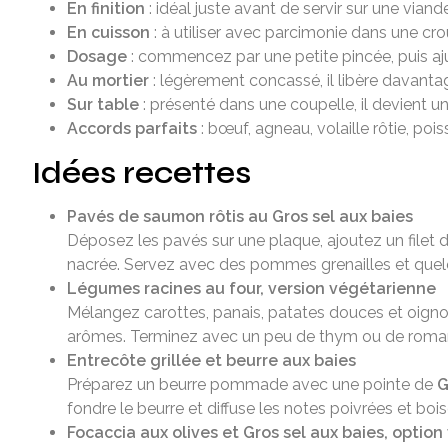
En finition
: idéal juste avant de servir sur une vian
En cuisson
: à utiliser avec parcimonie dans une c
Dosage
: commencez par une petite pincée, puis aju
Au mortier
: légèrement concassé, il libère davanta
Sur table
: présenté dans une coupelle, il devient
Accords parfaits
: bœuf, agneau, volaille rôtie, p
Idées recettes
Pavés de saumon rôtis au Gros sel aux baies
Déposez les pavés sur une plaque, ajoutez un filet d
nacrée. Servez avec des pommes grenailles et quelq
Légumes racines au four, version végétarienne
Mélangez carottes, panais, patates douces et oignons
arômes. Terminez avec un peu de thym ou de romarin.
Entrecôte grillée et beurre aux baies
Préparez un beurre pommade avec une pointe de
G
fondre le beurre et diffuse les notes poivrées et bo
Focaccia aux olives et Gros sel aux baies, optio