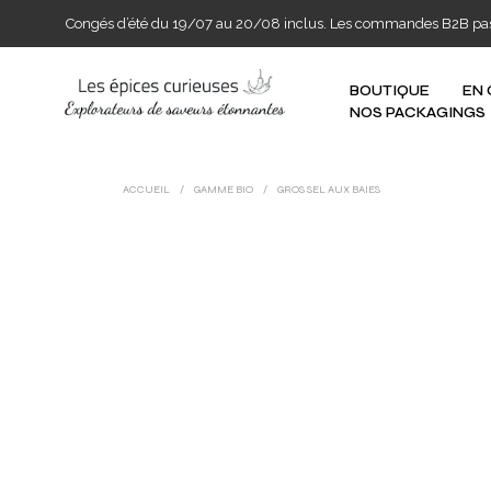
Congés d’été du 19/07 au 20/08 inclus. Les commandes B2B passée
BOUTIQUE
EN
NOS PACKAGINGS
ACCUEIL
/
GAMME BIO
/
GROS SEL AUX BAIES