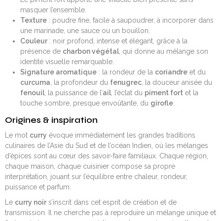
masquer l’ensemble.
Texture
: poudre fine, facile à saupoudrer, à incorporer dans
une marinade, une sauce ou un bouillon.
Couleur
: noir profond, intense et élégant, grâce à la
présence de
charbon végétal
, qui donne au mélange son
identité visuelle remarquable.
Signature aromatique
: la rondeur de la
coriandre
et du
curcuma
, la profondeur du
fenugrec
, la douceur anisée du
fenouil
, la puissance de l’
ail
, l’éclat du
piment fort
et la
touche sombre, presque envoûtante, du
girofle
.
Origines & inspiration
Le mot
curry
évoque immédiatement les grandes traditions
culinaires de l’Asie du Sud et de l’océan Indien, où les mélanges
d’épices sont au cœur des savoir-faire familiaux. Chaque région,
chaque maison, chaque cuisinier compose sa propre
interprétation, jouant sur l’équilibre entre chaleur, rondeur,
puissance et parfum.
Le
curry noir
s’inscrit dans cet esprit de création et de
transmission. Il ne cherche pas à reproduire un mélange unique et