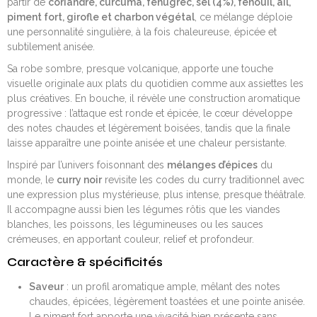
partir de
coriandre, curcuma, fenugrec, sel (4%), fenouil, ail,
piment fort, girofle et charbon végétal
, ce mélange déploie
une personnalité singulière, à la fois chaleureuse, épicée et
subtilement anisée.
Sa robe sombre, presque volcanique, apporte une touche
visuelle originale aux plats du quotidien comme aux assiettes les
plus créatives. En bouche, il révèle une construction aromatique
progressive : l’attaque est ronde et épicée, le cœur développe
des notes chaudes et légèrement boisées, tandis que la finale
laisse apparaître une pointe anisée et une chaleur persistante.
Inspiré par l’univers foisonnant des
mélanges d’épices
du
monde, le
curry noir
revisite les codes du curry traditionnel avec
une expression plus mystérieuse, plus intense, presque théâtrale.
Il accompagne aussi bien les légumes rôtis que les viandes
blanches, les poissons, les légumineuses ou les sauces
crémeuses, en apportant couleur, relief et profondeur.
Caractère & spécificités
Saveur
: un profil aromatique ample, mêlant des notes
chaudes, épicées, légèrement toastées et une pointe anisée.
Le piment fort apporte une vivacité bien présente sans