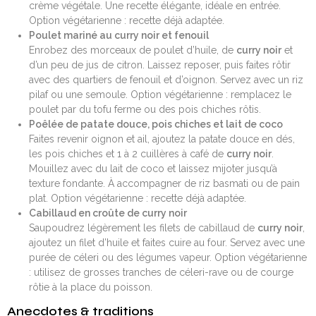
crème végétale. Une recette élégante, idéale en entrée.
Option végétarienne : recette déjà adaptée.
Poulet mariné au curry noir et fenouil
Enrobez des morceaux de poulet d’huile, de
curry noir
et
d’un peu de jus de citron. Laissez reposer, puis faites rôtir
avec des quartiers de fenouil et d’oignon. Servez avec un riz
pilaf ou une semoule. Option végétarienne : remplacez le
poulet par du tofu ferme ou des pois chiches rôtis.
Poêlée de patate douce, pois chiches et lait de coco
Faites revenir oignon et ail, ajoutez la patate douce en dés,
les pois chiches et 1 à 2 cuillères à café de
curry noir
.
Mouillez avec du lait de coco et laissez mijoter jusqu’à
texture fondante. À accompagner de riz basmati ou de pain
plat. Option végétarienne : recette déjà adaptée.
Cabillaud en croûte de curry noir
Saupoudrez légèrement les filets de cabillaud de
curry noir
,
ajoutez un filet d’huile et faites cuire au four. Servez avec une
purée de céleri ou des légumes vapeur. Option végétarienne
: utilisez de grosses tranches de céleri-rave ou de courge
rôtie à la place du poisson.
Anecdotes & traditions