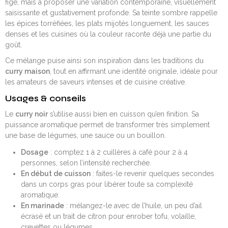
figé, mais à proposer une variation contemporaine, visuellement
saisissante et gustativement profonde. Sa teinte sombre rappelle
les épices torréfiées, les plats mijotés longuement, les sauces
denses et les cuisines où la couleur raconte déjà une partie du
goût.
Ce mélange puise ainsi son inspiration dans les traditions du
curry maison
, tout en affirmant une identité originale, idéale pour
les amateurs de saveurs intenses et de cuisine créative.
Usages & conseils
Le
curry noir
s’utilise aussi bien en cuisson qu’en finition. Sa
puissance aromatique permet de transformer très simplement
une base de légumes, une sauce ou un bouillon.
Dosage
: comptez 1 à 2 cuillères à café pour 2 à 4
personnes, selon l’intensité recherchée.
En début de cuisson
: faites-le revenir quelques secondes
dans un corps gras pour libérer toute sa complexité
aromatique.
En marinade
: mélangez-le avec de l’huile, un peu d’ail
écrasé et un trait de citron pour enrober tofu, volaille,
crevettes ou légumes.