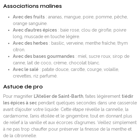
Associations malines
Avec des fruits
: ananas, mangue, poire, pomme, pêche,
orange sanguine.
Avec d’autres épices
: baie rose, clou de girofle, poivre
long, muscade en touche légère.
Avec des herbes
: basilic, verveine, menthe fraîche, thym
citron.
Avec des bases gourmandes
: miel, sucre roux, sirop de
canne, lait de coco, crème, chocolat blanc.
Avec le salé
: patate douce, carotte, courge, volaille,
crevettes, riz parfumé.
Astuce de pro
Pour magnifier
L’Atelier de Saint-Barth
, faites légèrement
tiédir
les épices à sec
pendant quelques secondes dans une casserole
avant d’ajouter votre liquide. Cette étape réveille la cannelle, la
cardamome, l’anis étoilée et le gingembre, tout en donnant plus
de relief à la vanille et aux écorces d’agrumes. Veillez simplement
à ne pas trop chauffer pour préserver la finesse de la menthe et
de la citronnelle.