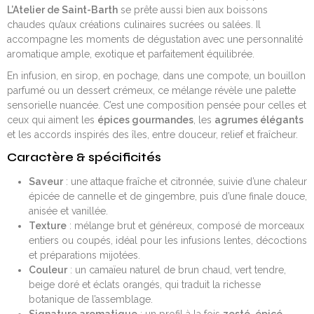
L’Atelier de Saint-Barth
se prête aussi bien aux boissons
chaudes qu’aux créations culinaires sucrées ou salées. Il
accompagne les moments de dégustation avec une personnalité
aromatique ample, exotique et parfaitement équilibrée.
En infusion, en sirop, en pochage, dans une compote, un bouillon
parfumé ou un dessert crémeux, ce mélange révèle une palette
sensorielle nuancée. C’est une composition pensée pour celles et
ceux qui aiment les
épices gourmandes
, les
agrumes élégants
et les accords inspirés des îles, entre douceur, relief et fraîcheur.
Caractère & spécificités
Saveur
: une attaque fraîche et citronnée, suivie d’une chaleur
épicée de cannelle et de gingembre, puis d’une finale douce,
anisée et vanillée.
Texture
: mélange brut et généreux, composé de morceaux
entiers ou coupés, idéal pour les infusions lentes, décoctions
et préparations mijotées.
Couleur
: un camaïeu naturel de brun chaud, vert tendre,
beige doré et éclats orangés, qui traduit la richesse
botanique de l’assemblage.