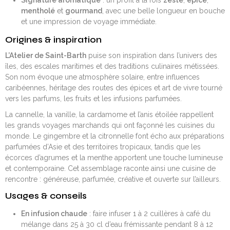
Signature aromatique
: un profil à la fois
zesté
,
épicé
,
mentholé
et
gourmand
, avec une belle longueur en bouche
et une impression de voyage immédiate.
Origines & inspiration
L’Atelier de Saint-Barth
puise son inspiration dans l’univers des
îles, des escales maritimes et des traditions culinaires métissées.
Son nom évoque une atmosphère solaire, entre influences
caribéennes, héritage des routes des épices et art de vivre tourné
vers les parfums, les fruits et les infusions parfumées.
La cannelle, la vanille, la cardamome et l’anis étoilée rappellent
les grands voyages marchands qui ont façonné les cuisines du
monde. Le gingembre et la citronnelle font écho aux préparations
parfumées d’Asie et des territoires tropicaux, tandis que les
écorces d’agrumes et la menthe apportent une touche lumineuse
et contemporaine. Cet assemblage raconte ainsi une cuisine de
rencontre : généreuse, parfumée, créative et ouverte sur l’ailleurs.
Usages & conseils
En infusion chaude
: faire infuser 1 à 2 cuillères à café du
mélange dans 25 à 30 cl d’eau frémissante pendant 8 à 12