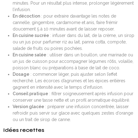
minutes. Pour un résultat plus intense, prolonger légèrement
l’infusion.
En décoction
: pour extraire davantage les notes de
cannelle, gingembre, cardamome et anis, faire frémir
doucement 5 à 10 minutes avant de laisser reposer.
En cuisine sucrée
: infuser dans du lait, de la crème, un sirop
ou un jus pour parfumer riz au lait, panna cotta, compote,
salade de fruits ou poires pochées.
En cuisine salée
: utiliser dans un bouillon, une marinade ou
un jus de cuisson pour accompagner légumes rôtis, volaille,
poisson blanc ou préparations à base de lait de coco.
Dosage
: commencer léger, puis ajuster selon l’effet
recherché. Les écorces d’agrumes et les épices entières
gagnent en intensité avec le temps d’infusion.
Conseil pratique
: filtrer soigneusement après infusion pour
conserver une tasse nette et un profil aromatique équilibré.
Version glacée
: préparer une infusion concentrée, laisser
refroidir puis servir sur glace avec quelques zestes d’orange
ou un trait de sirop de canne.
Idées recettes