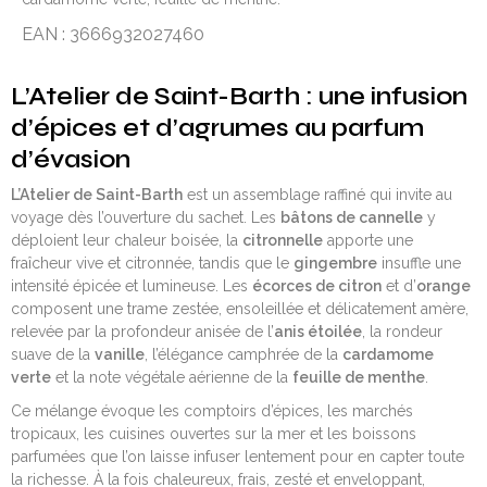
EAN : 3666932027460
L’Atelier de Saint-Barth : une infusion
d’épices et d’agrumes au parfum
d’évasion
L’Atelier de Saint-Barth
est un assemblage raffiné qui invite au
voyage dès l’ouverture du sachet. Les
bâtons de cannelle
y
déploient leur chaleur boisée, la
citronnelle
apporte une
fraîcheur vive et citronnée, tandis que le
gingembre
insuffle une
intensité épicée et lumineuse. Les
écorces de citron
et d’
orange
composent une trame zestée, ensoleillée et délicatement amère,
relevée par la profondeur anisée de l’
anis étoilée
, la rondeur
suave de la
vanille
, l’élégance camphrée de la
cardamome
verte
et la note végétale aérienne de la
feuille de menthe
.
Ce mélange évoque les comptoirs d’épices, les marchés
tropicaux, les cuisines ouvertes sur la mer et les boissons
parfumées que l’on laisse infuser lentement pour en capter toute
la richesse. À la fois chaleureux, frais, zesté et enveloppant,