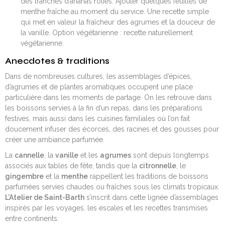
des tranches d’ananas rôties. Ajouter quelques feuilles de
menthe fraîche au moment du service. Une recette simple
qui met en valeur la fraîcheur des agrumes et la douceur de
la vanille. Option végétarienne : recette naturellement
végétarienne.
Anecdotes & traditions
Dans de nombreuses cultures, les assemblages d’épices,
d’agrumes et de plantes aromatiques occupent une place
particulière dans les moments de partage. On les retrouve dans
les boissons servies à la fin d’un repas, dans les préparations
festives, mais aussi dans les cuisines familiales où l’on fait
doucement infuser des écorces, des racines et des gousses pour
créer une ambiance parfumée.
La
cannelle
, la
vanille
et les
agrumes
sont depuis longtemps
associés aux tables de fête, tandis que la
citronnelle
, le
gingembre
et la
menthe
rappellent les traditions de boissons
parfumées servies chaudes ou fraîches sous les climats tropicaux.
L’Atelier de Saint-Barth
s’inscrit dans cette lignée d’assemblages
inspirés par les voyages, les escales et les recettes transmises
entre continents.