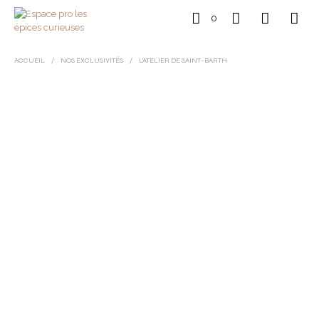
0
ACCUEIL
/
NOS EXCLUSIVITÉS
/
L’ATELIER DE SAINT-BARTH