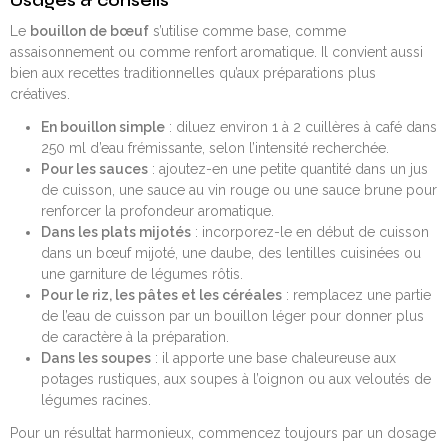
Usages & conseils
Le
bouillon de bœuf
s’utilise comme base, comme
assaisonnement ou comme renfort aromatique. Il convient aussi
bien aux recettes traditionnelles qu’aux préparations plus
créatives.
En bouillon simple
: diluez environ 1 à 2 cuillères à café dans
250 ml d’eau frémissante, selon l’intensité recherchée.
Pour les sauces
: ajoutez-en une petite quantité dans un jus
de cuisson, une sauce au vin rouge ou une sauce brune pour
renforcer la profondeur aromatique.
Dans les plats mijotés
: incorporez-le en début de cuisson
dans un bœuf mijoté, une daube, des lentilles cuisinées ou
une garniture de légumes rôtis.
Pour le riz, les pâtes et les céréales
: remplacez une partie
de l’eau de cuisson par un bouillon léger pour donner plus
de caractère à la préparation.
Dans les soupes
: il apporte une base chaleureuse aux
potages rustiques, aux soupes à l’oignon ou aux veloutés de
légumes racines.
Pour un résultat harmonieux, commencez toujours par un dosage