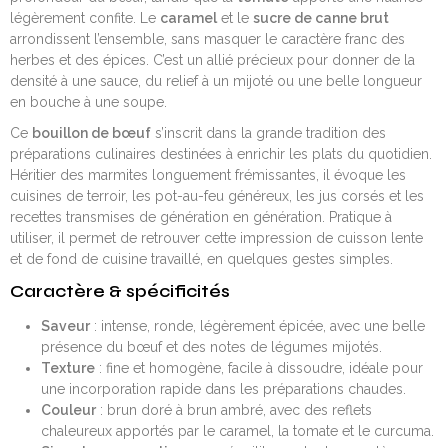
légèrement confite. Le
caramel
et le
sucre de canne brut
arrondissent l’ensemble, sans masquer le caractère franc des
herbes et des épices. C’est un allié précieux pour donner de la
densité à une sauce, du relief à un mijoté ou une belle longueur
en bouche à une soupe.
Ce
bouillon de bœuf
s’inscrit dans la grande tradition des
préparations culinaires destinées à enrichir les plats du quotidien.
Héritier des marmites longuement frémissantes, il évoque les
cuisines de terroir, les pot-au-feu généreux, les jus corsés et les
recettes transmises de génération en génération. Pratique à
utiliser, il permet de retrouver cette impression de cuisson lente
et de fond de cuisine travaillé, en quelques gestes simples.
Caractère & spécificités
Saveur
: intense, ronde, légèrement épicée, avec une belle
présence du bœuf et des notes de légumes mijotés.
Texture
: fine et homogène, facile à dissoudre, idéale pour
une incorporation rapide dans les préparations chaudes.
Couleur
: brun doré à brun ambré, avec des reflets
chaleureux apportés par le caramel, la tomate et le curcuma.