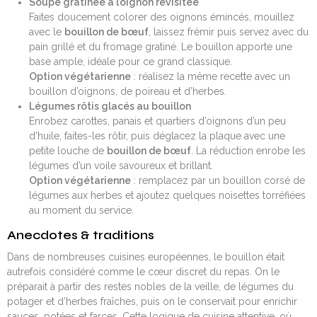
Soupe gratinée à l’oignon revisitée
Faites doucement colorer des oignons émincés, mouillez
avec le
bouillon de bœuf
, laissez frémir puis servez avec du
pain grillé et du fromage gratiné. Le bouillon apporte une
base ample, idéale pour ce grand classique.
Option végétarienne
: réalisez la même recette avec un
bouillon d’oignons, de poireau et d’herbes.
Légumes rôtis glacés au bouillon
Enrobez carottes, panais et quartiers d’oignons d’un peu
d’huile, faites-les rôtir, puis déglacez la plaque avec une
petite louche de
bouillon de bœuf
. La réduction enrobe les
légumes d’un voile savoureux et brillant.
Option végétarienne
: remplacez par un bouillon corsé de
légumes aux herbes et ajoutez quelques noisettes torréfiées
au moment du service.
Anecdotes & traditions
Dans de nombreuses cuisines européennes, le bouillon était
autrefois considéré comme le cœur discret du repas. On le
préparait à partir des restes nobles de la veille, de légumes du
potager et d’herbes fraîches, puis on le conservait pour enrichir
sauces, potées et farces. Cette logique de cuisine attentive, où