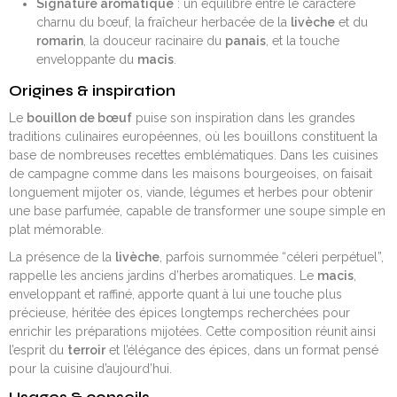
Signature aromatique
: un équilibre entre le caractère
charnu du bœuf, la fraîcheur herbacée de la
livèche
et du
romarin
, la douceur racinaire du
panais
, et la touche
enveloppante du
macis
.
Origines & inspiration
Le
bouillon de bœuf
puise son inspiration dans les grandes
traditions culinaires européennes, où les bouillons constituent la
base de nombreuses recettes emblématiques. Dans les cuisines
de campagne comme dans les maisons bourgeoises, on faisait
longuement mijoter os, viande, légumes et herbes pour obtenir
une base parfumée, capable de transformer une soupe simple en
plat mémorable.
La présence de la
livèche
, parfois surnommée “céleri perpétuel”,
rappelle les anciens jardins d’herbes aromatiques. Le
macis
,
enveloppant et raffiné, apporte quant à lui une touche plus
précieuse, héritée des épices longtemps recherchées pour
enrichir les préparations mijotées. Cette composition réunit ainsi
l’esprit du
terroir
et l’élégance des épices, dans un format pensé
pour la cuisine d’aujourd’hui.