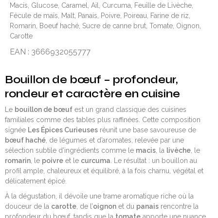
Macis, Glucose, Caramel, Ail, Curcuma, Feuille de Livèche,
Fécule de maïs, Malt, Panais, Poivre, Poireau, Farine de riz,
Romarin, Boeuf haché, Sucre de canne brut, Tomate, Oignon,
Carotte
EAN : 3666932055777
Bouillon de bœuf – profondeur,
rondeur et caractère en cuisine
Le
bouillon de bœuf
est un grand classique des cuisines
familiales comme des tables plus raffinées. Cette composition
signée
Les Épices Curieuses
réunit une base savoureuse de
bœuf haché
, de légumes et d’aromates, relevée par une
sélection subtile d’ingrédients comme le
macis
, la
livèche
, le
romarin
, le
poivre
et le
curcuma
. Le résultat : un bouillon au
profil ample, chaleureux et équilibré, à la fois charnu, végétal et
délicatement épicé.
À la dégustation, il dévoile une trame aromatique riche où la
douceur de la
carotte
, de l’
oignon
et du
panais
rencontre la
profondeur du bœuf, tandis que la
tomate
apporte une nuance