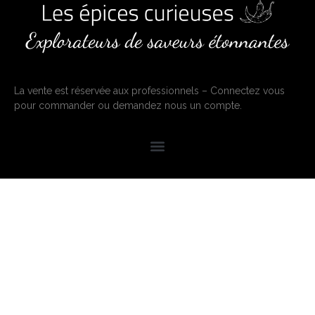
La vente est réservée aux professionnels – Connectez vous
pour commander ou demandez nous un compte.