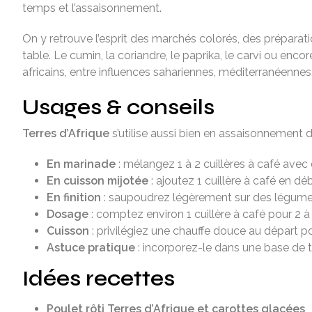
temps et l’assaisonnement.
On y retrouve l’esprit des marchés colorés, des préparat
table. Le cumin, la coriandre, le paprika, le carvi ou en
africains, entre influences sahariennes, méditerranéennes,
Usages & conseils
Terres d’Afrique
s’utilise aussi bien en assaisonnement 
En marinade
: mélangez 1 à 2 cuillères à café avec 
En cuisson mijotée
: ajoutez 1 cuillère à café en 
En finition
: saupoudrez légèrement sur des légumes 
Dosage
: comptez environ 1 cuillère à café pour 2 à 
Cuisson
: privilégiez une chauffe douce au départ po
Astuce pratique
: incorporez-le dans une base de 
Idées recettes
Poulet rôti Terres d’Afrique et carottes glacées