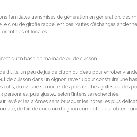
ions familiales transmises de génération en génération, des m
core le clou de girofle rappellent ces routes d’échanges ancien
 orientales et locales.
direct qu’en base de marinade ou de cuisson.
de l’huile, un peu de jus de citron ou d’eau pour enrober vian
début de cuisson dans un oignon revenu pour construire une b
rôtis, du riz, une semoule, des pois chiches grillés ou des 
3 personnes, puis ajustez selon l’intensité recherchée.
ur révéler les arômes sans brusquer les notes les plus délicat
tomate, de lait de coco ou d’oignon compoté pour obtenir u