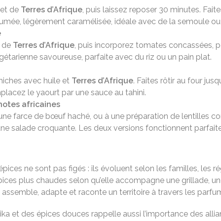
 et de
Terres d’Afrique
, puis laissez reposer 30 minutes. Fait
fumée, légèrement caramélisée, idéale avec de la semoule ou 
e
é de
Terres d’Afrique
, puis incorporez tomates concassées, p
gétarienne savoureuse, parfaite avec du riz ou un pain plat.
hiches avec huile et
Terres d’Afrique
. Faites rôtir au four ju
mplacez le yaourt par une sauce au tahini.
notes africaines
une farce de bœuf haché, ou à une préparation de lentilles cor
ne salade croquante. Les deux versions fonctionnent parfait
ices ne sont pas figés : ils évoluent selon les familles, les 
’épices plus chaudes selon qu’elle accompagne une grillade, u
i assemble, adapte et raconte un territoire à travers les parfu
ika et des épices douces rappelle aussi l’importance des alli