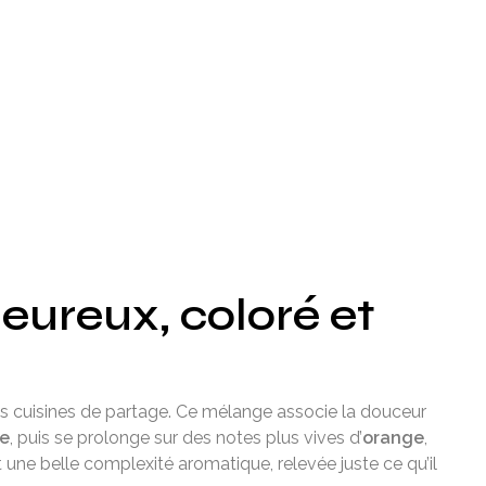
eureux, coloré et
es cuisines de partage. Ce mélange associe la douceur
ve
, puis se prolonge sur des notes plus vives d’
orange
,
une belle complexité aromatique, relevée juste ce qu’il