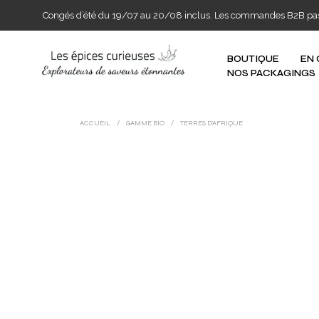
Congés d’été du 19/07 au 20/08 inclus. Les commandes B2B passée
BOUTIQUE
EN
NOS PACKAGINGS
ACCUEIL
/
GAMME BIO
/
TERRES D’AFRIQUE