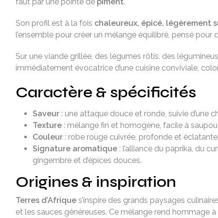
faut par une pointe de
piment
.
Son profil est à la fois
chaleureux, épicé, légèrement s
l’ensemble pour créer un mélange équilibré, pensé pour d
Sur une viande grillée, des légumes rôtis, des légumine
immédiatement évocatrice d’une cuisine conviviale, color
Caractère & spécificités
Saveur
: une attaque douce et ronde, suivie d’une c
Texture
: mélange fin et homogène, facile à saupoud
Couleur
: robe rouge cuivrée, profonde et éclatante
Signature aromatique
: l’alliance du paprika, du c
gingembre et d’épices douces.
Origines & inspiration
Terres d’Afrique
s’inspire des grands paysages culinaires
et les sauces généreuses. Ce mélange rend hommage à des