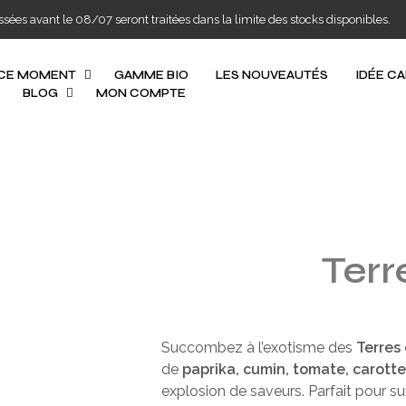
s avant le 08/07 seront traitées dans la limite des stocks disponibles.
 CE MOMENT
GAMME BIO
LES NOUVEAUTÉS
IDÉE C
BLOG
MON COMPTE
Terr
Succombez à l’exotisme des
Terres 
de
paprika, cumin, tomate, carotte
explosion de saveurs. Parfait pour su