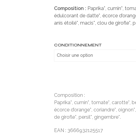
Composition :
Paprika*, cumin*, tomat
édulcorant de datte*, écorce d’orange*,
anis étoilé*, macis*, clou de girofle*, 
CONDITIONNEMENT
Composition :
Paprika*, cumin*, tomate*, carotte*, be
écorce d’orange*, coriandre*, oignon*, a
de girofle*, persil*, gingembre*.
EAN : 3666932125517