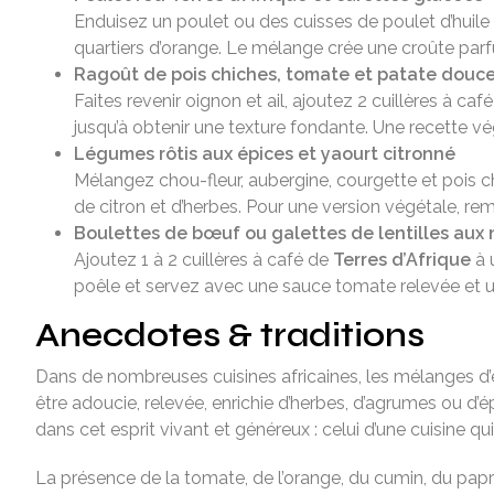
Enduisez un poulet ou des cuisses de poulet d’huile
quartiers d’orange. Le mélange crée une croûte par
Ragoût de pois chiches, tomate et patate douc
Faites revenir oignon et ail, ajoutez 2 cuillères à caf
jusqu’à obtenir une texture fondante. Une recette vé
Légumes rôtis aux épices et yaourt citronné
Mélangez chou-fleur, aubergine, courgette et pois c
de citron et d’herbes. Pour une version végétale, re
Boulettes de bœuf ou galettes de lentilles aux 
Ajoutez 1 à 2 cuillères à café de
Terres d’Afrique
à 
poêle et servez avec une sauce tomate relevée et u
Anecdotes & traditions
Dans de nombreuses cuisines africaines, les mélanges d’ép
être adoucie, relevée, enrichie d’herbes, d’agrumes ou d
dans cet esprit vivant et généreux : celui d’une cuisine qu
La présence de la tomate, de l’orange, du cumin, du papr