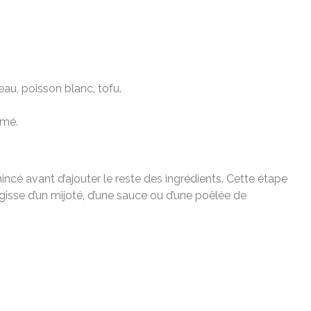
eau, poisson blanc, tofu.
umé.
incé avant d’ajouter le reste des ingrédients. Cette étape
’agisse d’un mijoté, d’une sauce ou d’une poêlée de