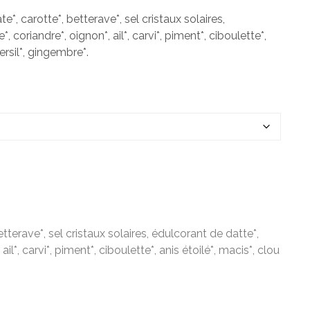
e*, carotte*, betterave*, sel cristaux solaires,
 coriandre*, oignon*, ail*, carvi*, piment*, ciboulette*,
persil*, gingembre*.
tterave*, sel cristaux solaires, édulcorant de datte*,
il*, carvi*, piment*, ciboulette*, anis étoilé*, macis*, clou