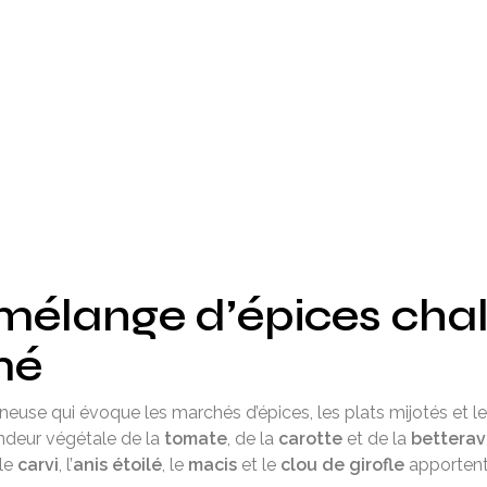
 mélange d’épices chal
mé
euse qui évoque les marchés d’épices, les plats mijotés et l
rondeur végétale de la
tomate
, de la
carotte
et de la
bettera
 le
carvi
, l’
anis étoilé
, le
macis
et le
clou de girofle
apportent 