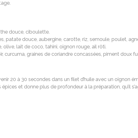
tage.
nthe douce, ciboulette.
les, patate douce, aubergine, carotte, riz, semoule, poulet, agn
 olive, lait de coco, tahini, oignon rouge, ail rôti.
noir, curcuma, graines de coriandre concassées, piment doux f
venir 20 à 30 secondes dans un filet d’huile avec un oignon ém
es épices et donne plus de profondeur à la préparation, qu’il s