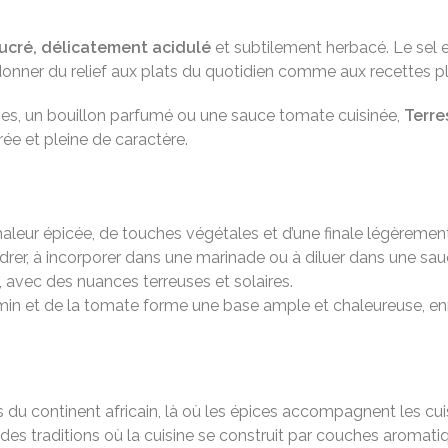
ucré, délicatement acidulé
et subtilement herbacé. Le sel en
onner du relief aux plats du quotidien comme aux recettes pl
uses, un bouillon parfumé ou une sauce tomate cuisinée,
Terre
ée et pleine de caractère.
haleur épicée, de touches végétales et d’une finale légèreme
rer, à incorporer dans une marinade ou à diluer dans une sau
, avec des nuances terreuses et solaires.
umin et de la tomate forme une base ample et chaleureuse, enri
 du continent africain, là où les épices accompagnent les cuis
 traditions où la cuisine se construit par couches aromatiqu