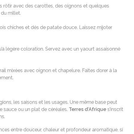
es rôtir avec des carottes, des oignons et quelques
du millet.
ois chiches et dés de patate douce. Laissez mijoter
squ’à légère coloration. Servez avec un yaourt assaisonné
ail mixées avec oignon et chapelure. Faites dorer à la
ement.
régions, les saisons et les usages. Une même base peut
ne sauce ou un plat de céréales.
Terres d’Afrique
s’inscrit
ms.
ances entre douceur, chaleur et profondeur aromatique, si