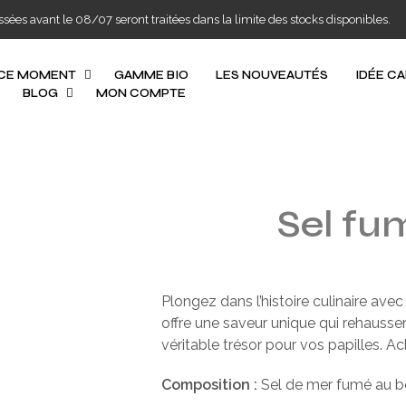
s avant le 08/07 seront traitées dans la limite des stocks disponibles.
 CE MOMENT
GAMME BIO
LES NOUVEAUTÉS
IDÉE C
BLOG
MON COMPTE
Sel fu
Plongez dans l’histoire culinaire ave
offre une saveur unique qui rehaussera
véritable trésor pour vos papilles. 
Composition :
Sel de mer fumé au bo