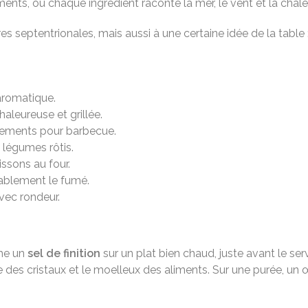
éments, où chaque ingrédient raconte la mer, le vent et la chale
res septentrionales, mais aussi à une certaine idée de la tabl
 aromatique.
aleureuse et grillée.
nnements pour barbecue.
 légumes rôtis.
issons au four.
rablement le fumé.
vec rondeur.
mme un
sel de finition
sur un plat bien chaud, juste avant le se
te des cristaux et le moelleux des aliments. Sur une purée, un 