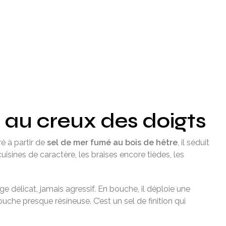
e au creux des doigts
é à partir de
sel de mer fumé au bois de hêtre
, il séduit
uisines de caractère, les braises encore tièdes, les
e délicat, jamais agressif. En bouche, il déploie une
ouche presque résineuse. C’est un sel de finition qui