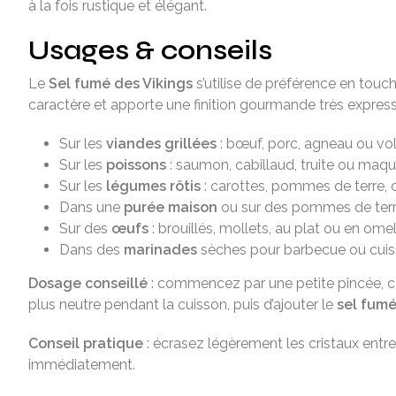
à la fois rustique et élégant.
Usages & conseils
Le
Sel fumé des Vikings
s’utilise de préférence en touch
caractère et apporte une finition gourmande très express
Sur les
viandes grillées
: bœuf, porc, agneau ou volai
Sur les
poissons
: saumon, cabillaud, truite ou maque
Sur les
légumes rôtis
: carottes, pommes de terre,
Dans une
purée maison
ou sur des pommes de terr
Sur des
œufs
: brouillés, mollets, au plat ou en omel
Dans des
marinades
sèches pour barbecue ou cuiss
Dosage conseillé
: commencez par une petite pincée, car
plus neutre pendant la cuisson, puis d’ajouter le
sel fum
Conseil pratique
: écrasez légèrement les cristaux entr
immédiatement.