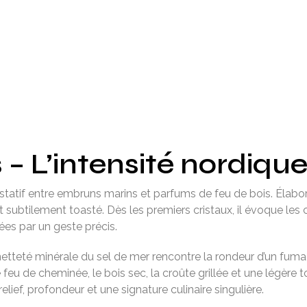
 – L’intensité nordiqu
statif entre embruns marins et parfums de feu de bois. Élabor
t subtilement toasté. Dès les premiers cristaux, il évoque les c
ées par un geste précis.
netteté minérale du sel de mer rencontre la rondeur d’un fumag
feu de cheminée, le bois sec, la croûte grillée et une légère t
ief, profondeur et une signature culinaire singulière.