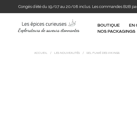
Congés d’été du 19/07 au 20/08 inclus. Les commandes B2B passée
BOUTIQUE
EN
NOS PACKAGINGS
ACCUEIL
/
LES NOUVEAUTÉS
/
SEL FUMÉ DES VIKINGS