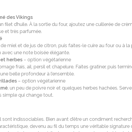
mé des Vikings
 filet d’huile. À la sortie du four, ajoutez une cuillerée de c
se et très parfumée.
é
el et de jus de citron, puis faites-le cuire au four ou à la 
on avec une note boisée élégante.
 et herbes
– option végétarienne
e frais, ail, persil et chapelure. Faites gratiner, puis term
une belle profondeur à l’ensemble.
rillades
– option végétarienne
fumé
, un peu de poivre noir et quelques herbes hachées. Servez 
s simple qui change tout.
 sel sont indissociables. Bien avant d’être un condiment recherc
aractéristique, devenu au fil du temps une véritable signature