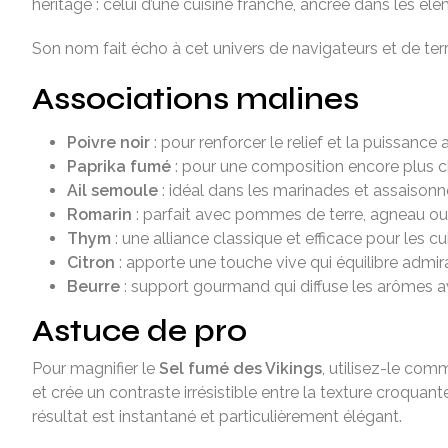
héritage : celui d’une cuisine franche, ancrée dans les él
Son nom fait écho à cet univers de navigateurs et de ter
Associations malines
Poivre noir
: pour renforcer le relief et la puissance
Paprika fumé
: pour une composition encore plus ch
Ail semoule
: idéal dans les marinades et assaiso
Romarin
: parfait avec pommes de terre, agneau ou
Thym
: une alliance classique et efficace pour les cu
Citron
: apporte une touche vive qui équilibre admi
Beurre
: support gourmand qui diffuse les arômes a
Astuce de pro
Pour magnifier le
Sel fumé des Vikings
, utilisez-le co
et crée un contraste irrésistible entre la texture croquan
résultat est instantané et particulièrement élégant.