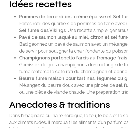
Idées recettes
Pommes de terre rôties, crème épaisse et Sel fu
Faites rôtir des quartiers de pommes de terre avec un
Sel fumé des Vikings
. Une recette simple, généreu
Pavé de saumon laqué au miel, citron et sel fum
Badigeonnez un pavé de saumon avec un mélange de mi
de servir pour souligner la chair fondante du poiss
Champignons portobello farcis au fromage frais
Garnissez de gros champignons d’un mélange de fromag
fumé renforce le côté rôti du champignon et donne 
Beurre fumé maison pour tartines, légumes ou g
Mélangez du beurre doux avec une pincée de
sel 
ou une pièce de viande chaude. Une préparation trè
Anecdotes & traditions
Dans l’imaginaire culinaire nordique, le feu, le bois et le
aux climats rudes. Il marquait les aliments d’un parfum c