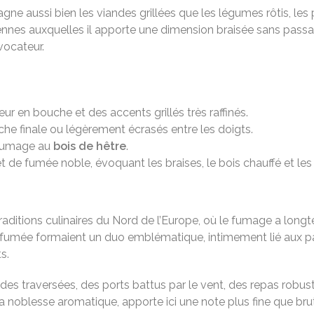
e aussi bien les viandes grillées que les légumes rôtis, les 
nes auxquelles il apporte une dimension braisée sans passage
vocateur.
ur en bouche et des accents grillés très raffinés.
uche finale ou légèrement écrasés entre les doigts.
u fumage au
bois de hêtre
.
t de fumée noble, évoquant les braises, le bois chauffé et les 
traditions culinaires du Nord de l’Europe, où le fumage a lo
 la fumée formaient un duo emblématique, intimement lié aux 
s.
des traversées, des ports battus par le vent, des repas robu
a noblesse aromatique, apporte ici une note plus fine que brut