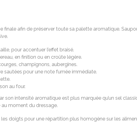
e finale afin de préserver toute sa palette aromatique. Saupou
ive.
lle, pour accentuer l’effet braisé.
reau, en finition ou en croûte légère.
 courges, champignons, aubergines.
e sautées pour une note fumée immédiate.
ette.
on au four.
 son intensité aromatique est plus marquée qu’un sel classique
é
au moment du dressage.
e les doigts pour une répartition plus homogène sur les alimen