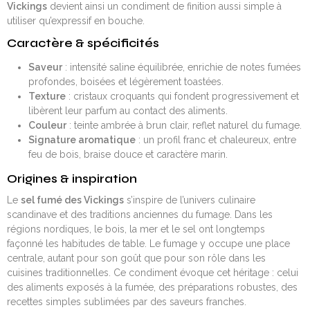
Vickings
devient ainsi un condiment de finition aussi simple à
utiliser qu’expressif en bouche.
Caractère & spécificités
Saveur
: intensité saline équilibrée, enrichie de notes fumées
profondes, boisées et légèrement toastées.
Texture
: cristaux croquants qui fondent progressivement et
libèrent leur parfum au contact des aliments.
Couleur
: teinte ambrée à brun clair, reflet naturel du fumage.
Signature aromatique
: un profil franc et chaleureux, entre
feu de bois, braise douce et caractère marin.
Origines & inspiration
Le
sel fumé des Vickings
s’inspire de l’univers culinaire
scandinave et des traditions anciennes du fumage. Dans les
régions nordiques, le bois, la mer et le sel ont longtemps
façonné les habitudes de table. Le fumage y occupe une place
centrale, autant pour son goût que pour son rôle dans les
cuisines traditionnelles. Ce condiment évoque cet héritage : celui
des aliments exposés à la fumée, des préparations robustes, des
recettes simples sublimées par des saveurs franches.