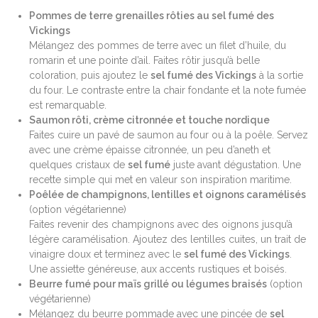
Pommes de terre grenailles rôties au sel fumé des
Vickings
Mélangez des pommes de terre avec un filet d’huile, du
romarin et une pointe d’ail. Faites rôtir jusqu’à belle
coloration, puis ajoutez le
sel fumé des Vickings
à la sortie
du four. Le contraste entre la chair fondante et la note fumée
est remarquable.
Saumon rôti, crème citronnée et touche nordique
Faites cuire un pavé de saumon au four ou à la poêle. Servez
avec une crème épaisse citronnée, un peu d’aneth et
quelques cristaux de
sel fumé
juste avant dégustation. Une
recette simple qui met en valeur son inspiration maritime.
Poêlée de champignons, lentilles et oignons caramélisés
(option végétarienne)
Faites revenir des champignons avec des oignons jusqu’à
légère caramélisation. Ajoutez des lentilles cuites, un trait de
vinaigre doux et terminez avec le
sel fumé des Vickings
.
Une assiette généreuse, aux accents rustiques et boisés.
Beurre fumé pour maïs grillé ou légumes braisés
(option
végétarienne)
Mélangez du beurre pommade avec une pincée de
sel