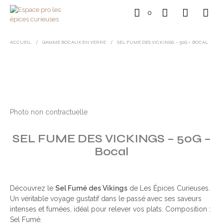
0
ACCUEIL
/
GAMME BOCAUX EN VERRE
/
SEL FUME DES VICKINGS – 50G – BOCAL
Photo non contractuelle
SEL FUME DES VICKINGS – 50G –
Bocal
Découvrez le
Sel Fumé des Vikings
de Les Épices Curieuses.
Un véritable voyage gustatif dans le passé avec ses saveurs
intenses et fumées, idéal pour relever vos plats. Composition :
Sel Fumé.