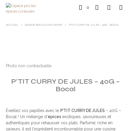
0
ACCUEIL
/
GAMME BOCAUX EN VERRE
/
P’TIT CURRY DE JULES – 40G – BOCAL
Photo non contractuelle
P’TIT CURRY DE JULES – 40G –
Bocal
Éveillez vos papilles avec le
P’TIT CURRY DE JULES
– 40G –
Bocal ! Un mélange d’
épices
exotiques, savoureuses et
authentiques pour rehausser vos plats. Parfumé, riche en
saveurs, il est l’ingrédient incontournable pour une cuisine