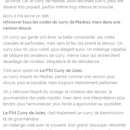
: sa force. Car le curry de Madras, aussi fascinant soit-il, peut vite
devenir très piquant, parfois même trop intense en bouche.
Alors il m’a lancé un défi :
retrouver tous les codes du curry de Madras, mais dans une
version douce.
Un curry qui garde son âme, sa belle complexité, ses notes
chaudes et parfumées, mais sans le feu qui prend le dessus. Un
curry plus fin, plus subtil, plus élégant aussi. Un mélange capable
de séduire les amateurs de curry, même ceux qui recherchent
davantage de rondeur, d’équilibre et de délicatesse.
C’est ainsi qu’est né
Le P’tit Curry de Jules
:
un curry inspiré du Madras, pensé comme une version plus
douce, plus accessible, mais toujours intensément parfumée.
On y retrouve l’esprit du voyage, la richesse des épices, la
gourmandise des plats mijotés, mais dans une interprétation plus
tendre, plus harmonieuse, plus facile à apprivoiser au quotidien.
Le P’tit Curry de Jules
, c’est finalement un curry de transmission
et de gourmandise :
un mélange créé avec le souvenir d’un grand classique, réinventé