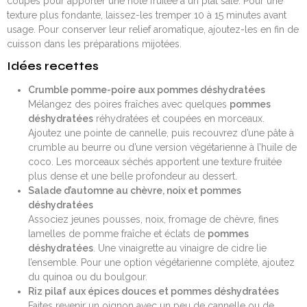
coupés pour apporter une note fruitée à un plat salé. Pour une
texture plus fondante, laissez-les tremper 10 à 15 minutes avant
usage. Pour conserver leur relief aromatique, ajoutez-les en fin de
cuisson dans les préparations mijotées.
Idées recettes
Crumble pomme-poire aux pommes déshydratées
Mélangez des poires fraîches avec quelques
pommes
déshydratées
réhydratées et coupées en morceaux.
Ajoutez une pointe de cannelle, puis recouvrez d’une pâte à
crumble au beurre ou d’une version végétarienne à l’huile de
coco. Les morceaux séchés apportent une texture fruitée
plus dense et une belle profondeur au dessert.
Salade d’automne au chèvre, noix et pommes
déshydratées
Associez jeunes pousses, noix, fromage de chèvre, fines
lamelles de pomme fraîche et éclats de
pommes
déshydratées
. Une vinaigrette au vinaigre de cidre lie
l’ensemble. Pour une option végétarienne complète, ajoutez
du quinoa ou du boulgour.
Riz pilaf aux épices douces et pommes déshydratées
Faites revenir un oignon avec un peu de cannelle ou de