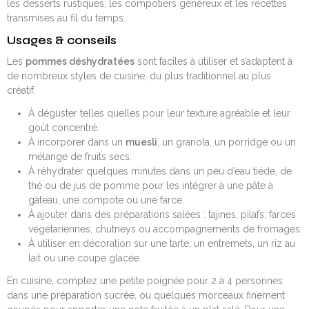
les desserts rustiques, les compotiers généreux et les recettes
transmises au fil du temps.
Usages & conseils
Les
pommes déshydratées
sont faciles à utiliser et s’adaptent à
de nombreux styles de cuisine, du plus traditionnel au plus
créatif.
À déguster telles quelles pour leur texture agréable et leur
goût concentré.
À incorporer dans un
muesli
, un granola, un porridge ou un
mélange de fruits secs.
À réhydrater quelques minutes dans un peu d’eau tiède, de
thé ou de jus de pomme pour les intégrer à une pâte à
gâteau, une compote ou une farce.
À ajouter dans des préparations salées : tajines, pilafs, farces
végétariennes, chutneys ou accompagnements de fromages.
À utiliser en décoration sur une tarte, un entremets, un riz au
lait ou une coupe glacée.
En cuisine, comptez une petite poignée pour 2 à 4 personnes
dans une préparation sucrée, ou quelques morceaux finement