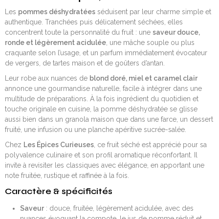
Les
pommes déshydratées
séduisent par leur charme simple et
authentique. Tranchées puis délicatement séchées, elles
concentrent toute la personnalité du fruit : une
saveur douce,
ronde et légèrement acidulée
, une mâche souple ou plus
craquante selon l’usage, et un parfum immédiatement évocateur
de vergers, de tartes maison et de goûters d’antan.
Leur robe aux nuances de
blond doré, miel et caramel clair
annonce une gourmandise naturelle, facile à intégrer dans une
multitude de préparations. À la fois ingrédient du quotidien et
touche originale en cuisine, la pomme déshydratée se glisse
aussi bien dans un granola maison que dans une farce, un dessert
fruité, une infusion ou une planche apéritive sucrée-salée.
Chez
Les Épices Curieuses
, ce fruit séché est apprécié pour sa
polyvalence culinaire et son profil aromatique réconfortant. Il
invite à revisiter les classiques avec élégance, en apportant une
note fruitée, rustique et raffinée à la fois.
Caractère & spécificités
Saveur
: douce, fruitée, légèrement acidulée, avec des
nuances évoquant la compote, le jus de pomme réduit et