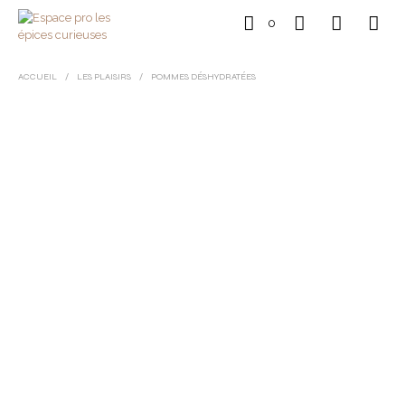
0
ACCUEIL
/
LES PLAISIRS
/
POMMES DÉSHYDRATÉES