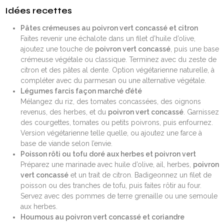
Idées recettes
Pâtes crémeuses au poivron vert concassé et citron
Faites revenir une échalote dans un filet d’huile d’olive,
ajoutez une touche de
poivron vert concassé
, puis une base
crémeuse végétale ou classique. Terminez avec du zeste de
citron et des pâtes al dente. Option végétarienne naturelle, à
compléter avec du parmesan ou une alternative végétale.
Légumes farcis façon marché d’été
Mélangez du riz, des tomates concassées, des oignons
revenus, des herbes, et du
poivron vert concassé
. Garnissez
des courgettes, tomates ou petits poivrons, puis enfournez.
Version végétarienne telle quelle, ou ajoutez une farce à
base de viande selon l’envie.
Poisson rôti ou tofu doré aux herbes et poivron vert
Préparez une marinade avec huile d’olive, ail, herbes,
poivron
vert concassé
et un trait de citron. Badigeonnez un filet de
poisson ou des tranches de tofu, puis faites rôtir au four.
Servez avec des pommes de terre grenaille ou une semoule
aux herbes.
Houmous au poivron vert concassé et coriandre