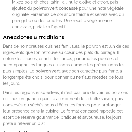
Mixez pois chiches, tahini, ail, huile d’olive et citron, puis
ajoutez du
poivron vert concassé
pour une note végétale
originale. Parsemez de coriandre fraîche et servez avec du
pain grillé ou des crudités. Une recette végétarienne
conviviale, parfaite à l’apéritif.
Anecdotes & traditions
Dans de nombreuses cuisines familiales, le poivron est l’un de ces
ingrédients que l’on retrouve au cœur des plats du partage. Il
colore les sauces, enrichit les farces, parfume les poêlées et
accompagne les longues cuissons comme les préparations les
plus simples. Le
poivron vert
, avec son caractère plus franc, a
longtemps été choisi pour donner du nerf aux recettes de tous
les jours.
Dans les régions ensoleillées, il n’est pas rare de voir les poivrons
cuisinés en grande quantité au moment de la belle saison, puis
conservés ou séchés sous différentes formes pour prolonger
leur présence dans la cuisine. Le format concassé rappelle cet
esprit de réserve gourmande, pratique et savoureuse, toujours
prête à relever un plat.