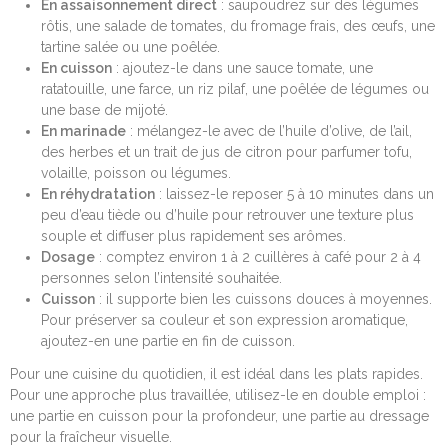
En assaisonnement direct
: saupoudrez sur des légumes
rôtis, une salade de tomates, du fromage frais, des œufs, une
tartine salée ou une poêlée.
En cuisson
: ajoutez-le dans une sauce tomate, une
ratatouille, une farce, un riz pilaf, une poêlée de légumes ou
une base de mijoté.
En marinade
: mélangez-le avec de l’huile d’olive, de l’ail,
des herbes et un trait de jus de citron pour parfumer tofu,
volaille, poisson ou légumes.
En réhydratation
: laissez-le reposer 5 à 10 minutes dans un
peu d’eau tiède ou d’huile pour retrouver une texture plus
souple et diffuser plus rapidement ses arômes.
Dosage
: comptez environ 1 à 2 cuillères à café pour 2 à 4
personnes selon l’intensité souhaitée.
Cuisson
: il supporte bien les cuissons douces à moyennes.
Pour préserver sa couleur et son expression aromatique,
ajoutez-en une partie en fin de cuisson.
Pour une cuisine du quotidien, il est idéal dans les plats rapides.
Pour une approche plus travaillée, utilisez-le en double emploi :
une partie en cuisson pour la profondeur, une partie au dressage
pour la fraîcheur visuelle.