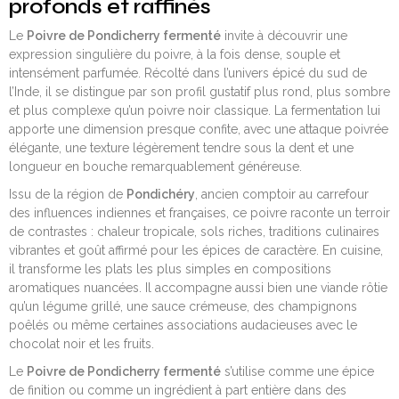
profonds et raffinés
Le
Poivre de Pondicherry fermenté
invite à découvrir une
expression singulière du poivre, à la fois dense, souple et
intensément parfumée. Récolté dans l’univers épicé du sud de
l’Inde, il se distingue par son profil gustatif plus rond, plus sombre
et plus complexe qu’un poivre noir classique. La fermentation lui
apporte une dimension presque confite, avec une attaque poivrée
élégante, une texture légèrement tendre sous la dent et une
longueur en bouche remarquablement généreuse.
Issu de la région de
Pondichéry
, ancien comptoir au carrefour
des influences indiennes et françaises, ce poivre raconte un terroir
de contrastes : chaleur tropicale, sols riches, traditions culinaires
vibrantes et goût affirmé pour les épices de caractère. En cuisine,
il transforme les plats les plus simples en compositions
aromatiques nuancées. Il accompagne aussi bien une viande rôtie
qu’un légume grillé, une sauce crémeuse, des champignons
poêlés ou même certaines associations audacieuses avec le
chocolat noir et les fruits.
Le
Poivre de Pondicherry fermenté
s’utilise comme une épice
de finition ou comme un ingrédient à part entière dans des