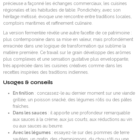
précieuse a façonné les échanges commerciaux, les cuisines
régionales et les habitudes de table. Pondichéry, avec son
héritage métissé, évoque une rencontre entre traditions locales,
comptoirs maritimes et raffinement culinaire.
La version fermentée révèle une autre facette de ce patrimoine :
plus contemporaine dans sa mise en valeur, mais profondément
enracinée dans une logique de transformation qui sublime la
matière première. Ce travail sur le grain développe des arômes
plus complexes et une sensation gustative plus enveloppante,
très appréciée dans les cuisines créatives comme dans les
recettes inspirées des traditions indiennes.
Usages & conseils
En finition
: concassez-le au dernier moment sur une viande
grillée, un poisson snacké, des légumes rôtis ou des pâtes
fraîches.
Dans les sauces
: il apporte une profondeur remarquable
aux sauces à la crème, aux jus courts, aux réductions au vin
ou aux sauces au beurre.
Avec les légumes
: essayez-le sur des pommes de terre
sautées, un gratin, des champignons, du chou rôti ou une