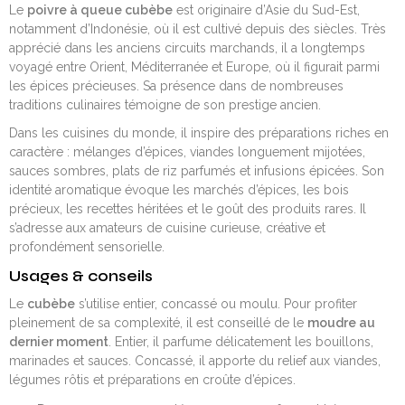
Le
poivre à queue cubèbe
est originaire d’Asie du Sud-Est,
notamment d’Indonésie, où il est cultivé depuis des siècles. Très
apprécié dans les anciens circuits marchands, il a longtemps
voyagé entre Orient, Méditerranée et Europe, où il figurait parmi
les épices précieuses. Sa présence dans de nombreuses
traditions culinaires témoigne de son prestige ancien.
Dans les cuisines du monde, il inspire des préparations riches en
caractère : mélanges d’épices, viandes longuement mijotées,
sauces sombres, plats de riz parfumés et infusions épicées. Son
identité aromatique évoque les marchés d’épices, les bois
précieux, les recettes héritées et le goût des produits rares. Il
s’adresse aux amateurs de cuisine curieuse, créative et
profondément sensorielle.
Usages & conseils
Le
cubèbe
s’utilise entier, concassé ou moulu. Pour profiter
pleinement de sa complexité, il est conseillé de le
moudre au
dernier moment
. Entier, il parfume délicatement les bouillons,
marinades et sauces. Concassé, il apporte du relief aux viandes,
légumes rôtis et préparations en croûte d’épices.