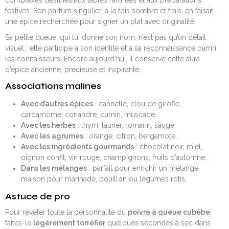
festives. Son parfum singulier, à la fois sombre et frais, en faisait
une épice recherchée pour signer un plat avec originalité.
Sa petite queue, qui lui donne son nom, n’est pas qu’un détail
visuel : elle participe à son identité et à sa reconnaissance parmi
les connaisseurs. Encore aujourd’hui, il conserve cette aura
d’épice ancienne, précieuse et inspirante.
Associations malines
Avec d’autres épices
: cannelle, clou de girofle,
cardamome, coriandre, cumin, muscade.
Avec les herbes
: thym, laurier, romarin, sauge.
Avec les agrumes
: orange, citron, bergamote.
Avec les ingrédients gourmands
: chocolat noir, miel,
oignon confit, vin rouge, champignons, fruits d’automne.
Dans les mélanges
: parfait pour enrichir un mélange
maison pour marinade, bouillon ou légumes rôtis.
Astuce de pro
Pour révéler toute la personnalité du
poivre à queue cubèbe
,
faites-le
légèrement torréfier
quelques secondes à sec dans