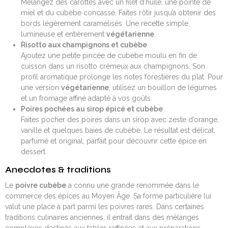
Mélangez des carottes avec un filet d’huile, une pointe de
miel et du cubèbe concassé. Faites rôtir jusqu’à obtenir des
bords légèrement caramélisés. Une recette simple,
lumineuse et entièrement
végétarienne
.
Risotto aux champignons et cubèbe
Ajoutez une petite pincée de cubèbe moulu en fin de
cuisson dans un risotto crémeux aux champignons. Son
profil aromatique prolonge les notes forestières du plat. Pour
une version
végétarienne
, utilisez un bouillon de légumes
et un fromage affiné adapté à vos goûts.
Poires pochées au sirop épicé et cubèbe
Faites pocher des poires dans un sirop avec zeste d’orange,
vanille et quelques baies de cubèbe. Le résultat est délicat,
parfumé et original, parfait pour découvrir cette épice en
dessert.
Anecdotes & traditions
Le
poivre cubèbe
a connu une grande renommée dans le
commerce des épices au Moyen Âge. Sa forme particulière lui
valut une place à part parmi les poivres rares. Dans certaines
traditions culinaires anciennes, il entrait dans des mélanges
complexes destinés aux tables raffinées et aux préparations