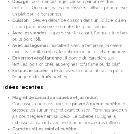
Dosage
: commencez léger, car son parfum est très
expressif. Quelques baies concassées suffisent pour relever
un plat pour 4 personnes.
Cuisson
: idéal en début de cuisson dans un liquide, ou en
finition pour préserver ses notes les plus fraîches.
Avec les viandes
: superbe sur le canard, l’agneau, le gibier
ou le porc rôti.
Avec les légumes
: excellent avec la betterave, le céleri-
rave, les carottes rôties, le potimarron ou les champignons.
En version végétarienne
: il donne du caractère aux
lentilles, pois chiches, aubergines, tofu fumé ou riz pilaf.
En touche sucrée
: à tester avec le chocolat noir, la poire,
l’orange ou les fruits pochés.
Idées recettes
Magret de canard au cubèbe et jus réduit
Concassez quelques baies de
poivre à queue cubèbe
et
pressez-les sur un magret avant cuisson. Terminez avec un
jus court légèrement sirupeux. Le cubèbe souligne la
richesse du canard avec une touche boisée très raffinée.
Carottes rôties, miel et cubèbe