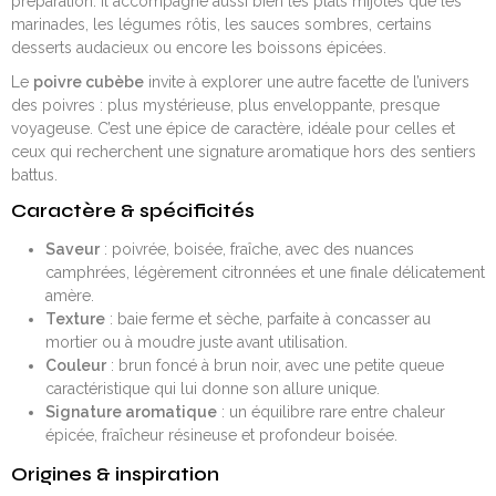
préparation. Il accompagne aussi bien les plats mijotés que les
marinades, les légumes rôtis, les sauces sombres, certains
desserts audacieux ou encore les boissons épicées.
Le
poivre cubèbe
invite à explorer une autre facette de l’univers
des poivres : plus mystérieuse, plus enveloppante, presque
voyageuse. C’est une épice de caractère, idéale pour celles et
ceux qui recherchent une signature aromatique hors des sentiers
battus.
Caractère & spécificités
Saveur
: poivrée, boisée, fraîche, avec des nuances
camphrées, légèrement citronnées et une finale délicatement
amère.
Texture
: baie ferme et sèche, parfaite à concasser au
mortier ou à moudre juste avant utilisation.
Couleur
: brun foncé à brun noir, avec une petite queue
caractéristique qui lui donne son allure unique.
Signature aromatique
: un équilibre rare entre chaleur
épicée, fraîcheur résineuse et profondeur boisée.
Origines & inspiration