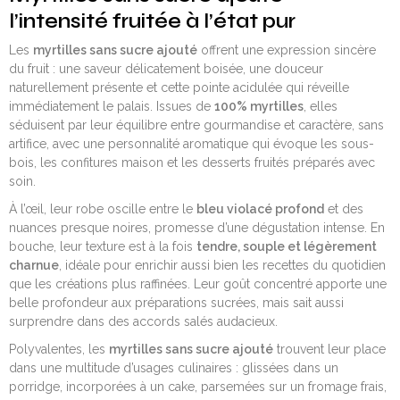
l’intensité fruitée à l’état pur
Les
myrtilles sans sucre ajouté
offrent une expression sincère
du fruit : une saveur délicatement boisée, une douceur
naturellement présente et cette pointe acidulée qui réveille
immédiatement le palais. Issues de
100% myrtilles
, elles
séduisent par leur équilibre entre gourmandise et caractère, sans
artifice, avec une personnalité aromatique qui évoque les sous-
bois, les confitures maison et les desserts fruités préparés avec
soin.
À l’œil, leur robe oscille entre le
bleu violacé profond
et des
nuances presque noires, promesse d’une dégustation intense. En
bouche, leur texture est à la fois
tendre, souple et légèrement
charnue
, idéale pour enrichir aussi bien les recettes du quotidien
que les créations plus raffinées. Leur goût concentré apporte une
belle profondeur aux préparations sucrées, mais sait aussi
surprendre dans des accords salés audacieux.
Polyvalentes, les
myrtilles sans sucre ajouté
trouvent leur place
dans une multitude d’usages culinaires : glissées dans un
porridge, incorporées à un cake, parsemées sur un fromage frais,