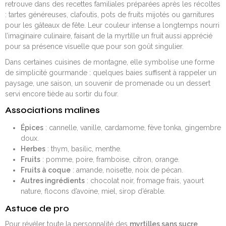
retrouve dans des recettes familiales préparées après les récoltes
: tartes généreuses, clafoutis, pots de fruits mijotés ou garnitures
pour les gâteaux de fête. Leur couleur intense a longtemps nourri
l’imaginaire culinaire, faisant de la myrtille un fruit aussi apprécié
pour sa présence visuelle que pour son goût singulier.
Dans certaines cuisines de montagne, elle symbolise une forme
de simplicité gourmande : quelques baies suffisent à rappeler un
paysage, une saison, un souvenir de promenade ou un dessert
servi encore tiède au sortir du four.
Associations malines
Épices
: cannelle, vanille, cardamome, fève tonka, gingembre
doux.
Herbes
: thym, basilic, menthe.
Fruits
: pomme, poire, framboise, citron, orange.
Fruits à coque
: amande, noisette, noix de pécan.
Autres ingrédients
: chocolat noir, fromage frais, yaourt
nature, flocons d’avoine, miel, sirop d’érable.
Astuce de pro
Pour révéler toute la personnalité des
myrtilles sans sucre