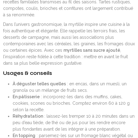
recettes familiales transmises au fil des saisons. Tartes rustiques,
compotes, coulis, brioches et confitures ont largement contribué
à sa renommée.
Dans l’univers gastronomique, la myrtille inspire une cuisine à la
fois authentique et élégante. Elle rappelle les terroirs frais, les
desserts de campagne, mais aussi les associations plus
contemporaines avec les céréales, les graines, les fromages doux
ou certaines épices. Avec ces
myrtilles sans sucre ajouté
,
l’inspiration reste fidèle à cette tradition : mettre en avant le fruit
dans sa plus belle expression gustative.
Usages & conseils
À déguster telles quelles
: en encas, dans un muesli, un
granola ou un mélange de fruits secs.
En pâtisserie
: incorporez-les dans des muffins, cakes,
cookies, scones ou brioches. Comptez environ 60 à 120 g
selon la recette.
Réhydratation
: laissez-les tremper 10 à 20 minutes dans un
peu d’eau tiède, de thé ou de jus pour les rendre encore
plus fondantes avant de les intégrer à une préparation.
En topping
: parsemez-les sur un fromage blanc végétal ou