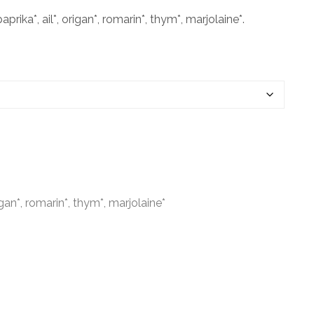
paprika*, ail*, origan*, romarin*, thym*, marjolaine*.
rigan*, romarin*, thym*, marjolaine*