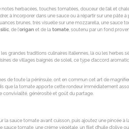
tre notes herbacées, touches tomatées, douceur de l’ail et chal
er, à incorporer dans une sauce ou à répartir sur une pâte à 
uances brunes, très visuelle sur une mozzarella, une sauce t
silic
, de l’
origan
et de la
tomate
, soutenu par un fond prove
les grandes traditions culinaires italiennes, là où les herbes 
cuisines de villages baignés de soleil, ce type d’accord arom
es de toute la péninsule, ont en commun cet art de magnifier 
ndis que la tomate apporte cette rondeur immédiatement asso
convivialité, générosité et goût du partage.
sur la sauce tomate avant cuisson, puis ajoutez une pincée à la
ne sauce tomate, une crème végétale, un filet d’huile d’olive o