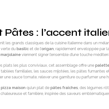
Pâtes : l’accent itali
nit les grands classiques de la cuisine italienne dans un mé
r verte du
basilic
et de l’
origan
, rapidement enveloppée par l
a
marjolaine
viennent signer l’ensemble d’une touche méditer
 plats les plus conviviaux, cet assemblage offre une
palett
ablées familiales, les sauces mijotées, les pâtes fumantes et l
 une sauce tomate, relever une garniture ou parfumer une hui
e
pizza maison
qu’un plat de
pâtes fraîches
, des légumes rôt
, chaleureuse et familière, inspirée des saveurs emblématique