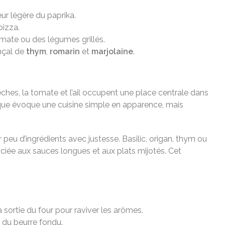
eur légère du paprika.
pizza.
omate ou des légumes grillés.
nçal de
thym
,
romarin
et
marjolaine
.
sèches, la tomate et l’ail occupent une place centrale dans
atique évoque une cuisine simple en apparence, mais
peu d’ingrédients avec justesse. Basilic, origan, thym ou
ciée aux sauces longues et aux plats mijotés. Cet
 sortie du four pour raviver les arômes.
u du beurre fondu.