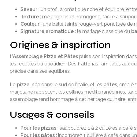
Saveur
: un profil aromatique riche et équilibré, en
Texture
: mélange fin et homogène, facile à saupoudr
Couleur
: une belle teinte rouge-vert ponctuée de n
Signature aromatique
: le mariage classique du
ba
Origines & inspiration
L’
Assemblage Pizza et Pâtes
puise son inspiration dans 
les recettes du quotidien. Des trattorias familiales aux 
précise dans ses équilibres.
La
pizza
, née dans le sud de l’Italie, et les
pâtes
, emblèm
marjolaine rappellent les collines méditerranéennes, ta
assemblage rend hommage à cet héritage culinaire, entre 
Usages & conseils
Pour les pizzas
: saupoudrez 1 à 2 cuillères à café 
Pour les pâtes
: incorporez 1 cuillère à café dans u