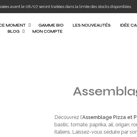
s avant le 08/07 seront traitées dans la limite des stocks disponibles.
 CE MOMENT
GAMME BIO
LES NOUVEAUTÉS
IDÉE C
BLOG
MON COMPTE
Assemblag
Découvrez l’
Assemblage Pizza et P
basilic, tomate, paprika, ail, origan,
italiens. Laissez-vous séduire par s