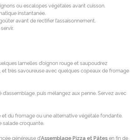
pignons ou escalopes végétales avant cuisson.
matique instantanée.
goûter avant de rectifier l’assaisonnement.
servir.
quelques lamelles d’oignon rouge et saupoudrez
ture, et très savoureuse avec quelques copeaux de fromage
à café d’assemblage, puis mélangez aux penne. Servez avec
e et du fromage ou une alternative végétale fondante.
ne salade croquante.
incée généreuse d’
Assemblage Pizza et Pâtes
en fin de