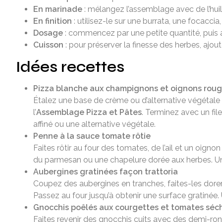
En marinade
: mélangez l’assemblage avec de l’hui
En finition
: utilisez-le sur une burrata, une focacc
Dosage
: commencez par une petite quantité, puis aj
Cuisson
: pour préserver la finesse des herbes, ajou
Idées recettes
Pizza blanche aux champignons et oignons rou
Étalez une base de crème ou d’alternative végétale
l’
Assemblage Pizza et Pâtes
. Terminez avec un fil
affiné ou une alternative végétale.
Penne à la sauce tomate rôtie
Faites rôtir au four des tomates, de l’ail et un oign
du parmesan ou une chapelure dorée aux herbes. Un
Aubergines gratinées façon trattoria
Coupez des aubergines en tranches, faites-les dore
Passez au four jusqu’à obtenir une surface gratinée
Gnocchis poêlés aux courgettes et tomates séc
Faites revenir des gnocchis cuits avec des demi-ro