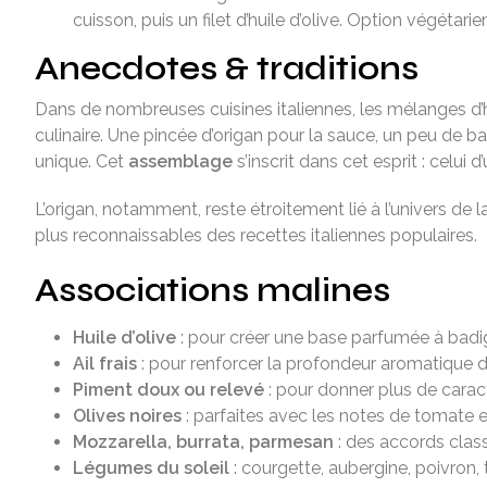
cuisson, puis un filet d’huile d’olive. Option végéta
Anecdotes & traditions
Dans de nombreuses cuisines italiennes, les mélanges d’h
culinaire. Une pincée d’origan pour la sauce, un peu de bas
unique. Cet
assemblage
s’inscrit dans cet esprit : celui
L’origan, notamment, reste étroitement lié à l’univers de 
plus reconnaissables des recettes italiennes populaires.
Associations malines
Huile d’olive
: pour créer une base parfumée à badig
Ail frais
: pour renforcer la profondeur aromatique d
Piment doux ou relevé
: pour donner plus de caract
Olives noires
: parfaites avec les notes de tomate et
Mozzarella, burrata, parmesan
: des accords clas
Légumes du soleil
: courgette, aubergine, poivron, 