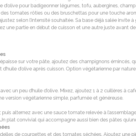
le d’olive pour badigeonner légumes, tofu, aubergines, cham
ia, des tomates rôties ou des bruschettas pour une touche aro
ustez selon l’intensité souhaitée. Sa base déjà salée invite à 
tez une partie en début de cuisson et une autre juste avant de 
ges
 épaisse sur votre pâte, ajoutez des champignons émincés, 
et d’huile d’olive après cuisson. Option végétarienne par na
on avec un peu d’huile d’olive. Mixez, ajoutez 1 à 2 cuillères 
e version végétarienne simple, parfumée et généreuse.
r, puis alternez avec une sauce tomate relevée à l’assemblag
. Un plat convivial qui accompagne aussi bien des pâtes qu’u
hées
ndelles de courgettes et des tomates séchées. Ajoutez une p