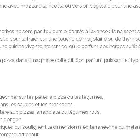
rienne avec mozzarella, ricotta ou version végétale pour une as
erbes ne sont pas toujours préparés à l’avance : ils naissent 
ilic pour la fraîcheur, une touche de marjolaine ou de thym sel
 d’une cuisine vivante, transmise, où le parfum des herbes suffi
la pizza dans l’imaginaire collectif. Son parfum puissant et ty
eonner sur les pâtes à pizza ou les légumes.
ans les sauces et les marinades.
ère aux pizzas, arrabbiata ou légumes rôtis.
 d’origan.
siques qui soulignent la dimension méditerranéenne du mélan
tomate, artichaut.