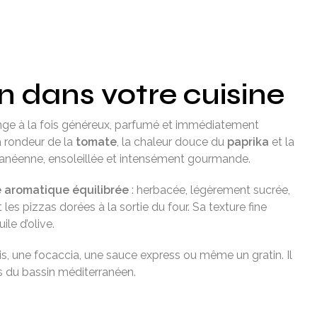
en dans votre cuisine
lange à la fois généreux, parfumé et immédiatement
a rondeur de la
tomate
, la chaleur douce du
paprika
et la
ranéenne, ensoleillée et intensément gourmande.
e aromatique équilibrée
: herbacée, légèrement sucrée,
es pizzas dorées à la sortie du four. Sa texture fine
le d’olive.
is, une focaccia, une sauce express ou même un gratin. Il
s du bassin méditerranéen.