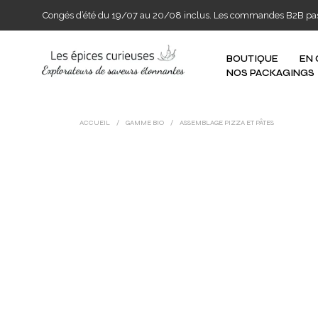
Congés d’été du 19/07 au 20/08 inclus. Les commandes B2B passée
BOUTIQUE
EN
NOS PACKAGINGS
ACCUEIL
/
GAMME BIO
/
ASSEMBLAGE PIZZA ET PÂTES