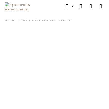
0
ACCUEIL
/
CAFÉ
/
MÉLANGE ITALIEN – GRAIN ENTIER