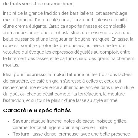
de fruits secs
et de
caramel brun
.
Inspiré de la grande tradition des bars italiens, cet assemblage
met à l’honneur l’art du café corsé, servi court, intense et coiffé
d’une crema élégante. L’arabica apporte finesse et complexité
aromatique, tandis que le robusta structure l’ensemble avec une
belle puissance et une longueur en bouche marquée. En tasse, la
robe est sombre, profonde, presque acajou, avec une texture
veloutée qui évoque les expressos dégustés au comptoir, entre
le tintement des tasses et le parfum chaud des grains fraîchement
moulus.
Idéal pour l’
espresso
, la
moka italienne
ou les boissons lactées
de caractère, ce café en grain s’adresse à celles et ceux qui
recherchent une expérience authentique, ancrée dans une culture
du goût où chaque détail compte : la torréfaction, la mouture,
l’extraction, et surtout le plaisir d’une tasse au style affirmé.
Caractère & spécificités
Saveur
: attaque franche, notes de cacao, noisette grillée,
caramel foncé et légère pointe épicée en finale.
Texture
: tasse dense, crémeuse, avec une belle présence