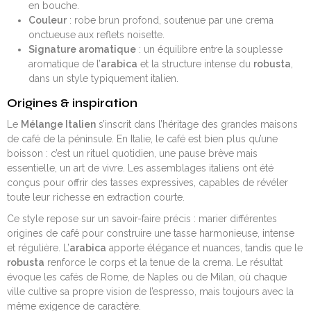
en bouche.
Couleur
: robe brun profond, soutenue par une crema
onctueuse aux reflets noisette.
Signature aromatique
: un équilibre entre la souplesse
aromatique de l’
arabica
et la structure intense du
robusta
,
dans un style typiquement italien.
Origines & inspiration
Le
Mélange Italien
s’inscrit dans l’héritage des grandes maisons
de café de la péninsule. En Italie, le café est bien plus qu’une
boisson : c’est un rituel quotidien, une pause brève mais
essentielle, un art de vivre. Les assemblages italiens ont été
conçus pour offrir des tasses expressives, capables de révéler
toute leur richesse en extraction courte.
Ce style repose sur un savoir-faire précis : marier différentes
origines de café pour construire une tasse harmonieuse, intense
et régulière. L’
arabica
apporte élégance et nuances, tandis que le
robusta
renforce le corps et la tenue de la crema. Le résultat
évoque les cafés de Rome, de Naples ou de Milan, où chaque
ville cultive sa propre vision de l’espresso, mais toujours avec la
même exigence de caractère.