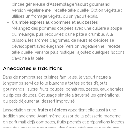
pincée généreuse d’
Assemblage Yaourt gourmand
.
Version végétarienne : recette telle quelle. Option végétale :
utilisez un fromage végétal ou un yaourt épais.
Crumble express aux pommes et aux zestes
Mélangez des pommes coupées avec une cuillère à soupe
du mélange, puis recouvrez d’une pâte à crumble. À la
cuisson, les arômes d’agrumes, de fleurs et d’épices se
développent avec élégance. Version végétarienne : recette
telle quelle. Variante plus rustique : ajoutez quelques flocons
d’avoine à la pâte.
Anecdotes & traditions
Dans de nombreuses cuisines familiales, le yaourt nature a
longtemps servi de toile blanche à toutes sortes d’ajouts
gourmands : sucre, fruits coupés, confitures, zestes, eaux florales
ou épices douces. Cet usage simple a traversé les générations,
du petit-déjeuner au dessert improvisé.
L’association entre
fruits et épices
appartient elle aussi à une
tradition ancienne. Avant même l’essor de la pâtisserie moderne,
on parfumait déjà compotes, fruits pochés et préparations lactées
avec des écorces d’agrumes, des fleurs séchées et des épices