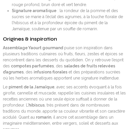
rouge profond, brun doré et vert tendre.
Signature aromatique
: la rondeur de la pomme et des
sucres se marie à l’éclat des agrumes, à la touche florale de
l’hibiscus et à la profondeur épicée du piment de la
Jamaïque, soutenue par un souffle de romarin.
Origines & inspiration
Assemblage Yaourt gourmand
puise son inspiration dans
plusieurs traditions culinaires où fruits, fleurs, zestes et épices se
rencontrent dans les desserts du quotidien. On y retrouve l’esprit
des
compotes parfumées
, des
salades de fruits relevées
d’agrumes
, des
infusions florales
et des préparations sucrées
où les herbes aromatiques apportent une signature inattendue.
Le
piment de la Jamaïque
, avec ses accents évoquant à la fois
girofle, cannelle et muscade, rappelle les cuisines insulaires et les
recettes anciennes où une seule épice suffisait à donner de la
profondeur. L’
hibiscus
, très présent dans de nombreuses
traditions du monde, apporte sa couleur vibrante et son caractère
acidulé. Quant au
romarin
, il ancre cet assemblage dans un
imaginaire méditerranéen, entre vergers, soleil et desserts aux