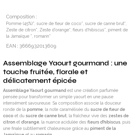
Composition :
Pomme (45%)*, sucre de fleur de coco*, sucre de canne brut*,
Zeste de citron*, Zeste d’orange*, fleurs d’hibiscus*, piment de
la Jamaïque *, romarin*
EAN : 3666932013609
Assemblage Yaourt gourmand : une
touche fruitée, florale et
délicatement épicée
Assemblage Yaourt gourmand
est une création parfumée
pensée pour transformer un simple yaourt en une pause
intensément savoureuse. Sa composition associe la douceur
ronde de la
pomme
, la note caramélisée du
sucre de fleur de
coco
et du
sucre de canne brut
, la fraîcheur vive des
zestes de
citron
et
d’orange
, la nuance acidulée des
fleurs d’hibiscus
, puis
une finale subtilement chaleureuse grâce au
piment de la
Jamaïque
et au
romarin
.