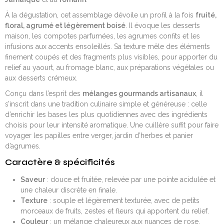
À la dégustation, cet assemblage dévoile un profil à la fois
fruité,
floral, agrumé et légèrement boisé
. Il évoque les desserts
maison, les compotes parfumées, les agrumes confits et les
infusions aux accents ensoleillés. Sa texture mêle des éléments
finement coupés et des fragments plus visibles, pour apporter du
relief au yaourt, au fromage blanc, aux préparations végétales ou
aux desserts crémeux.
Conçu dans l’esprit des
mélanges gourmands artisanaux
, il
s’inscrit dans une tradition culinaire simple et généreuse : celle
d’enrichir les bases les plus quotidiennes avec des ingrédients
choisis pour leur intensité aromatique. Une cuillère suffit pour faire
voyager les papilles entre verger, jardin d’herbes et panier
d’agrumes.
Caractère & spécificités
Saveur
: douce et fruitée, relevée par une pointe acidulée et
une chaleur discrète en finale.
Texture
: souple et légèrement texturée, avec de petits
morceaux de fruits, zestes et fleurs qui apportent du relief.
Couleur
: un mélange chaleureux aux nuances de rose,