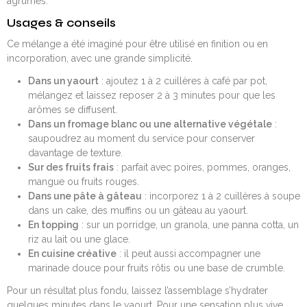
agrumes.
Usages & conseils
Ce mélange a été imaginé pour être utilisé en finition ou en
incorporation, avec une grande simplicité.
Dans un yaourt
: ajoutez 1 à 2 cuillères à café par pot,
mélangez et laissez reposer 2 à 3 minutes pour que les
arômes se diffusent.
Dans un fromage blanc ou une alternative végétale
:
saupoudrez au moment du service pour conserver
davantage de texture.
Sur des fruits frais
: parfait avec poires, pommes, oranges,
mangue ou fruits rouges.
Dans une pâte à gâteau
: incorporez 1 à 2 cuillères à soupe
dans un cake, des muffins ou un gâteau au yaourt.
En topping
: sur un porridge, un granola, une panna cotta, un
riz au lait ou une glace.
En cuisine créative
: il peut aussi accompagner une
marinade douce pour fruits rôtis ou une base de crumble.
Pour un résultat plus fondu, laissez l’assemblage s’hydrater
quelques minutes dans le yaourt. Pour une sensation plus vive,