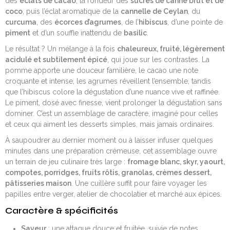
des
éclats de cacao
, la rondeur des
sucres de canne brut et de
coco
, puis l’éclat aromatique de la
cannelle de Ceylan
, du
curcuma
, des
écorces d’agrumes
, de l’
hibiscus
, d’une pointe de
piment
et d’un souffle inattendu de
basilic
.
Le résultat ? Un mélange à la fois
chaleureux, fruité, légèrement
acidulé et subtilement épicé
, qui joue sur les contrastes. La
pomme apporte une douceur familière, le cacao une note
croquante et intense, les agrumes réveillent l’ensemble, tandis
que l’hibiscus colore la dégustation d’une nuance vive et raffinée.
Le piment, dosé avec finesse, vient prolonger la dégustation sans
dominer. C’est un assemblage de caractère, imaginé pour celles
et ceux qui aiment les desserts simples, mais jamais ordinaires.
À saupoudrer au dernier moment ou à laisser infuser quelques
minutes dans une préparation crémeuse, cet assemblage ouvre
un terrain de jeu culinaire très large :
fromage blanc, skyr, yaourt,
compotes, porridges, fruits rôtis, granolas, crèmes dessert,
pâtisseries maison
. Une cuillère suffit pour faire voyager les
papilles entre verger, atelier de chocolatier et marché aux épices.
Caractère & spécificités
Saveur
: une attaque douce et fruitée, suivie de notes