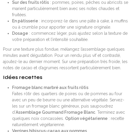
Sur des fruits rôtis
: pommes, poires, pêches ou abricots se
marient particulièrement bien avec ses notes chaudes et
fruitées.
En pâtisserie
: incorporez-le dans une pâte à cake, à muffins
ou à crumble pour apporter une signature originale.
Dosage
: commencez léger, puis ajustez selon la texture de
votre préparation et l’intensité souhaitée.
Pour une texture plus fondue, mélangez l’assemblage quelques
minutes avant dégustation. Pour un rendu plus vif et contrasté,
ajoutez-le au dernier moment. Sur une préparation très froide, les
notes de cacao et d’agrumes ressortent particulièrement bien.
Idées recettes
Fromage blanc marbré aux fruits rôtis
Faites rôtir des quartiers de poires ou de pommes au four
avec un peu de beurre ou une alternative végétale. Servez-
les sur un fromage blanc généreux, puis saupoudrez
d’
Assemblage Gourmand Fromage Blanc
. Terminez avec
quelques noix concassées.
Option végétarienne
: recette
naturellement végétarienne.
Verrines hibiscus-cacao aux pommes