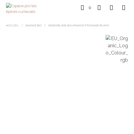
0
ACCUEIL
/
GAMME BIO
/
ASSEMBLAGE GOURMAND FROMAGE BLANC