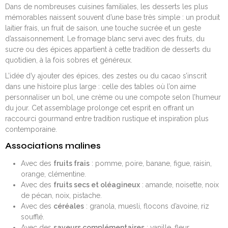
Dans de nombreuses cuisines familiales, les desserts les plus
mémorables naissent souvent d’une base très simple : un produit
laitier frais, un fruit de saison, une touche sucrée et un geste
d’assaisonnement. Le fromage blanc servi avec des fruits, du
sucre ou des épices appartient à cette tradition de desserts du
quotidien, à la fois sobres et généreux.
L’idée d’y ajouter des épices, des zestes ou du cacao s’inscrit
dans une histoire plus large : celle des tables où l’on aime
personnaliser un bol, une crème ou une compote selon l’humeur
du jour. Cet assemblage prolonge cet esprit en offrant un
raccourci gourmand entre tradition rustique et inspiration plus
contemporaine.
Associations malines
Avec des
fruits frais
: pomme, poire, banane, figue, raisin,
orange, clémentine.
Avec des
fruits secs et oléagineux
: amande, noisette, noix
de pécan, noix, pistache.
Avec des
céréales
: granola, muesli, flocons d’avoine, riz
soufflé.
Avec des
saveurs complémentaires
: vanille, fleur