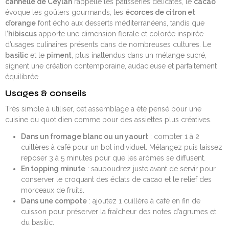
cannelle de Ceylan
rappelle les pâtisseries délicates, le
cacao
évoque les goûters gourmands, les
écorces de citron et
d’orange
font écho aux desserts méditerranéens, tandis que
l’
hibiscus
apporte une dimension florale et colorée inspirée
d’usages culinaires présents dans de nombreuses cultures. Le
basilic
et le
piment
, plus inattendus dans un mélange sucré,
signent une création contemporaine, audacieuse et parfaitement
équilibrée.
Usages & conseils
Très simple à utiliser, cet assemblage a été pensé pour une
cuisine du quotidien comme pour des assiettes plus créatives.
Dans un fromage blanc ou un yaourt
: compter 1 à 2
cuillères à café pour un bol individuel. Mélangez puis laissez
reposer 3 à 5 minutes pour que les arômes se diffusent.
En topping minute
: saupoudrez juste avant de servir pour
conserver le croquant des éclats de cacao et le relief des
morceaux de fruits.
Dans une compote
: ajoutez 1 cuillère à café en fin de
cuisson pour préserver la fraîcheur des notes d’agrumes et
du basilic.