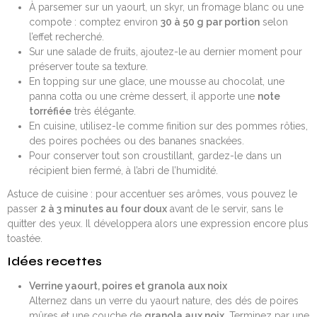
À parsemer sur un yaourt, un skyr, un fromage blanc ou une
compote : comptez environ
30 à 50 g par portion
selon
l’effet recherché.
Sur une salade de fruits, ajoutez-le au dernier moment pour
préserver toute sa texture.
En topping sur une glace, une mousse au chocolat, une
panna cotta ou une crème dessert, il apporte une
note
torréfiée
très élégante.
En cuisine, utilisez-le comme finition sur des pommes rôties,
des poires pochées ou des bananes snackées.
Pour conserver tout son croustillant, gardez-le dans un
récipient bien fermé, à l’abri de l’humidité.
Astuce de cuisine : pour accentuer ses arômes, vous pouvez le
passer
2 à 3 minutes au four doux
avant de le servir, sans le
quitter des yeux. Il développera alors une expression encore plus
toastée.
Idées recettes
Verrine yaourt, poires et granola aux noix
Alternez dans un verre du yaourt nature, des dés de poires
mûres et une couche de
granola aux noix
. Terminez par une