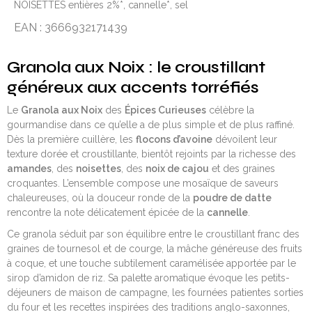
NOISETTES entières 2%*, cannelle*, sel
EAN : 3666932171439
Granola aux Noix
: le croustillant
généreux aux accents torréfiés
Le
Granola aux Noix
des
Épices Curieuses
célèbre la
gourmandise dans ce qu’elle a de plus simple et de plus raffiné.
Dès la première cuillère, les
flocons d’avoine
dévoilent leur
texture dorée et croustillante, bientôt rejoints par la richesse des
amandes
, des
noisettes
, des
noix de cajou
et des graines
croquantes. L’ensemble compose une mosaïque de saveurs
chaleureuses, où la douceur ronde de la
poudre de datte
rencontre la note délicatement épicée de la
cannelle
.
Ce granola séduit par son équilibre entre le croustillant franc des
graines de tournesol et de courge, la mâche généreuse des fruits
à coque, et une touche subtilement caramélisée apportée par le
sirop d’amidon de riz. Sa palette aromatique évoque les petits-
déjeuners de maison de campagne, les fournées patientes sorties
du four et les recettes inspirées des traditions anglo-saxonnes,