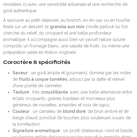
revisitées ici avec une sensibilité artisanale et une recherche de
goût authentique.
À savourer au petit-déjeuner, au brunch, en en-cas ou en touche
finale sur un dessert, le
granola aux noix
s’invite partout où l’on
cherche du relief, du croquant et une belle profondeur
aromatique. Il accompagne aussi bien un yaourt nature qu’une
compote, un fromage blanc, une salade de fruits, ou même une
préparation salée en finition originale.
Caractère & spécificités
Saveur
: un goût ample et gourmand, dominé par les notes
de
fruits à coque torréfiés
, adouci par la datte et relevé
d’une pointe de cannelle.
Texture
: très
croustillante
, avec une belle alternance entre
éclats croquants, graines toastées et morceaux plus
généreux de noisettes, amandes et noix de cajou.
Couleur
: un camaïeu de
blond doré
, de brun ambré et de
beige chaud, ponctué de touches plus soutenues issues de
la torréfaction.
Signature aromatique
: un profil chaleureux, rond et toasté,