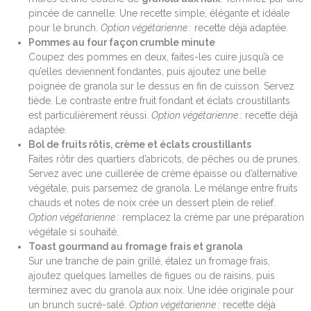
pincée de cannelle. Une recette simple, élégante et idéale
pour le brunch.
Option végétarienne :
recette déjà adaptée.
Pommes au four façon crumble minute
Coupez des pommes en deux, faites-les cuire jusqu’à ce
qu’elles deviennent fondantes, puis ajoutez une belle
poignée de granola sur le dessus en fin de cuisson. Servez
tiède. Le contraste entre fruit fondant et éclats croustillants
est particulièrement réussi.
Option végétarienne :
recette déjà
adaptée.
Bol de fruits rôtis, crème et éclats croustillants
Faites rôtir des quartiers d’abricots, de pêches ou de prunes.
Servez avec une cuillerée de crème épaisse ou d’alternative
végétale, puis parsemez de granola. Le mélange entre fruits
chauds et notes de noix crée un dessert plein de relief.
Option végétarienne :
remplacez la crème par une préparation
végétale si souhaité.
Toast gourmand au fromage frais et granola
Sur une tranche de pain grillé, étalez un fromage frais,
ajoutez quelques lamelles de figues ou de raisins, puis
terminez avec du granola aux noix. Une idée originale pour
un brunch sucré-salé.
Option végétarienne :
recette déjà