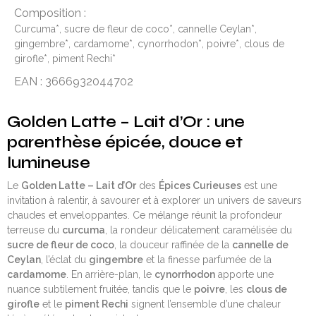
Composition :
Curcuma*, sucre de fleur de coco*, cannelle Ceylan*,
gingembre*, cardamome*, cynorrhodon*, poivre*, clous de
girofle*, piment Rechi*
EAN : 3666932044702
Golden Latte – Lait d’Or : une
parenthèse épicée, douce et
lumineuse
Le
Golden Latte – Lait d’Or
des
Épices Curieuses
est une
invitation à ralentir, à savourer et à explorer un univers de saveurs
chaudes et enveloppantes. Ce mélange réunit la profondeur
terreuse du
curcuma
, la rondeur délicatement caramélisée du
sucre de fleur de coco
, la douceur raffinée de la
cannelle de
Ceylan
, l’éclat du
gingembre
et la finesse parfumée de la
cardamome
. En arrière-plan, le
cynorrhodon
apporte une
nuance subtilement fruitée, tandis que le
poivre
, les
clous de
girofle
et le
piment Rechi
signent l’ensemble d’une chaleur