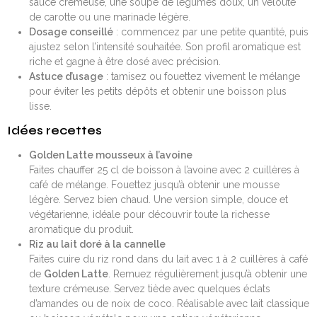
sauce crémeuse, une soupe de légumes doux, un velouté
de carotte ou une marinade légère.
Dosage conseillé
: commencez par une petite quantité, puis
ajustez selon l’intensité souhaitée. Son profil aromatique est
riche et gagne à être dosé avec précision.
Astuce d’usage
: tamisez ou fouettez vivement le mélange
pour éviter les petits dépôts et obtenir une boisson plus
lisse.
Idées recettes
Golden Latte mousseux à l’avoine
Faites chauffer 25 cl de boisson à l’avoine avec 2 cuillères à
café de mélange. Fouettez jusqu’à obtenir une mousse
légère. Servez bien chaud. Une version simple, douce et
végétarienne, idéale pour découvrir toute la richesse
aromatique du produit.
Riz au lait doré à la cannelle
Faites cuire du riz rond dans du lait avec 1 à 2 cuillères à café
de
Golden Latte
. Remuez régulièrement jusqu’à obtenir une
texture crémeuse. Servez tiède avec quelques éclats
d’amandes ou de noix de coco. Réalisable avec lait classique