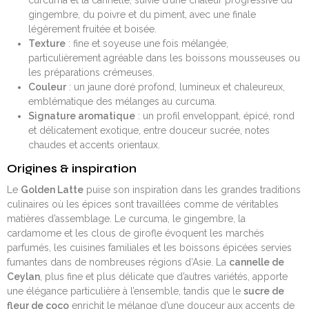
curcuma et la cannelle, suivie d’une chaleur progressive du
gingembre, du poivre et du piment, avec une finale
légèrement fruitée et boisée.
Texture
: fine et soyeuse une fois mélangée,
particulièrement agréable dans les boissons mousseuses ou
les préparations crémeuses.
Couleur
: un jaune doré profond, lumineux et chaleureux,
emblématique des mélanges au curcuma.
Signature aromatique
: un profil enveloppant, épicé, rond
et délicatement exotique, entre douceur sucrée, notes
chaudes et accents orientaux.
Origines & inspiration
Le
Golden Latte
puise son inspiration dans les grandes traditions
culinaires où les épices sont travaillées comme de véritables
matières d’assemblage. Le curcuma, le gingembre, la
cardamome et les clous de girofle évoquent les marchés
parfumés, les cuisines familiales et les boissons épicées servies
fumantes dans de nombreuses régions d’Asie. La
cannelle de
Ceylan
, plus fine et plus délicate que d’autres variétés, apporte
une élégance particulière à l’ensemble, tandis que le
sucre de
fleur de coco
enrichit le mélange d’une douceur aux accents de