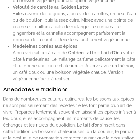
ou boisson végétale pour une option végétarienne.
Velouté de carotte au Golden Latte
Faites revenir des oignons, ajoutez des carottes, un peu d’eau
ou de bouillon, puis laissez cuire. Mixez avec une pointe de
crème et 1 cuillère à café de mélange. Le curcuma, le
gingembre et la cannelle accompagnent parfaitement la
douceur de la carotte. Recette naturellement végétarienne.
Madeleines dorées aux épices
Ajoutez 1 cuillère à café de
Golden Latte – Lait d’Or
à votre
pâte à madeleines. Le mélange parfume délicatement la pâte
et lui donne une teinte chaleureuse. À servir avec un thé noir,
un café doux ou une boisson végétale chaude. Version
végétarienne facile à réaliser.
Anecdotes & traditions
Dans de nombreuses cultures culinaires, les boissons aux épices
ne sont pas seulement des recettes : elles font partie d’un art de
vivre. Préparées lentement, souvent en laissant les épices infuser à
feu doux, elles accompagnent les moments de pause, les
échanges et les rituels du quotidien. Le
lait d’or
s’inscrit dans
cette tradition de boissons chaleureuses, où la couleur, le parfum
et la gestuelle de préparation comptent autant que la dégustation