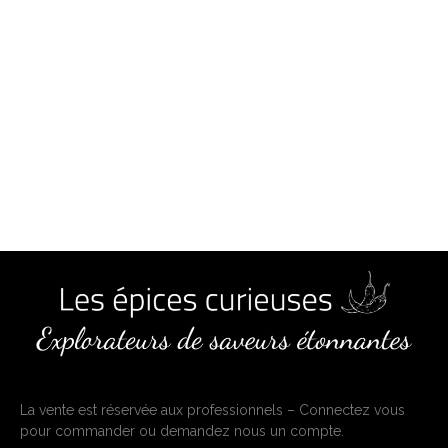
La vente est réservée aux professionnels – Connectez vous
pour commander ou demandez nous un compte.