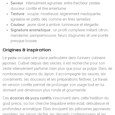
Saveur
: intensément agrumée, entre fraîcheur zestée,
douceur confite et fine amertume.
Texture
: souple, moelleuse, légèrement mastiquante,
agréable en petits dés comme en fines lamelles.
Couleur
: jaune doré à ambré, lumineuse et élégante.
Signature aromatique
: un profil complexe mêlant citron,
mandarine, pamplemousse, fleurs d’agrumes et une pointe
presque boisée.
Origines & inspiration
Le
yuzu
occupe une place particulière dans l’univers culinaire
japonais. Cultivé depuis des siècles, il est recherché pour son
zeste intensément parfumé, bien plus que pour sa pulpe. Dans de
nombreuses régions du Japon, il accompagne les sauces, les
condiments, les douceurs et les préparations festives. Le travail
en version confite permet de prolonger son usage tout en lui
donnant une dimension plus ronde et gourmande.
Ces
écorces de yuzu confits
s’inscrivent dans cette tradition du
goût précis, où l’on cherche l’équilibre entre éclat, délicatesse et
profondeur aromatique. Elles évoquent les pâtisseries japonaises
revisitées, les salons de thé, les desserts contemporains et les