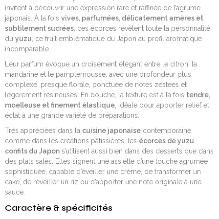
invitent à découvrir une expression rare et raffinée de l’agrume
japonais. À la fois
vives, parfumées, délicatement amères et
subtilement sucrées
, ces écorces révèlent toute la personnalité
du
yuzu
, ce fruit emblématique du Japon au profil aromatique
incomparable.
Leur parfum évoque un croisement élégant entre le citron, la
mandarine et le pamplemousse, avec une profondeur plus
complexe, presque florale, ponctuée de notes zestées et
légèrement résineuses. En bouche, la texture est à la fois
tendre,
moelleuse et finement élastique
, idéale pour apporter relief et
éclat à une grande variété de préparations.
Très appréciées dans la
cuisine japonaise
contemporaine
comme dans les créations pâtissières, les
écorces de yuzu
confits du Japon
s’utilisent aussi bien dans des desserts que dans
des plats salés. Elles signent une assiette d’une touche agrumée
sophistiquée, capable d’éveiller une crème, de transformer un
cake, de réveiller un riz ou d’apporter une note originale à une
sauce.
Caractère & spécificités