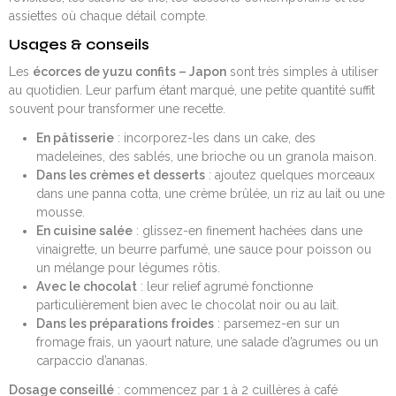
assiettes où chaque détail compte.
Usages & conseils
Les
écorces de yuzu confits – Japon
sont très simples à utiliser
au quotidien. Leur parfum étant marqué, une petite quantité suffit
souvent pour transformer une recette.
En pâtisserie
: incorporez-les dans un cake, des
madeleines, des sablés, une brioche ou un granola maison.
Dans les crèmes et desserts
: ajoutez quelques morceaux
dans une panna cotta, une crème brûlée, un riz au lait ou une
mousse.
En cuisine salée
: glissez-en finement hachées dans une
vinaigrette, un beurre parfumé, une sauce pour poisson ou
un mélange pour légumes rôtis.
Avec le chocolat
: leur relief agrumé fonctionne
particulièrement bien avec le chocolat noir ou au lait.
Dans les préparations froides
: parsemez-en sur un
fromage frais, un yaourt nature, une salade d’agrumes ou un
carpaccio d’ananas.
Dosage conseillé
: commencez par 1 à 2 cuillères à café