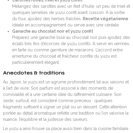
Carottes rôties, miel et yuzu confit
Mélangez des carottes avec un filet d’huile, un peu de miel et
quelques lamelles de yuzu confit avant cuisson. À la sortie
du four, ajoutez des herbes fraîches.
Recette végétarienne
idéale en accompagnement ou servie avec une céréale.
Ganache au chocolat noir et yuzu confit
Préparez une ganache lisse au chocolat noir puis ajoutez des
éclats très fins d’écorces de yuzu confits. À servir en verrines,
en tarte ou comme garniture de macarons. L’accord entre
amertume du chocolat et fraîcheur confite du yuzu est
particulièrement élégant.
Anecdotes & traditions
Au Japon, le yuzu est un agrume profondément lié aux saisons et
à l’art de vivre. Son parfum est associé à des moments de
convivialité et à une certaine idée du raffinement culinaire. Son
zeste, surtout, est considéré comme précieux : quelques
fragments suffisent à signer un plat ou un dessert. Cette attention
portée au détail aromatique reflète une tradition où l’on valorise la
nuance, l’équilibre et la justesse des saveurs.
Le yuzu a ainsi trouvé sa place aussi bien dans la cuisine familiale