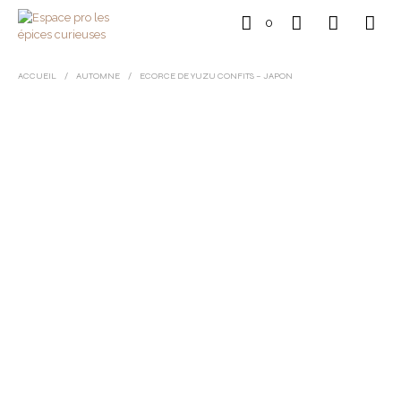
0
ACCUEIL
/
AUTOMNE
/
ECORCE DE YUZU CONFITS – JAPON