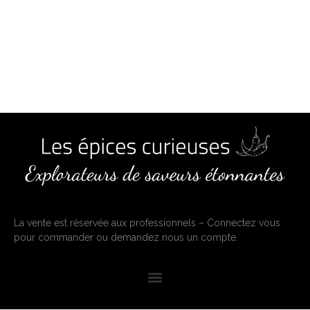
La vente est réservée aux professionnels – Connectez vous
pour commander ou demandez nous un compte.