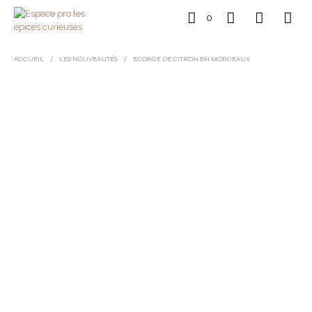
0
ACCUEIL
/
LES NOUVEAUTÉS
/
ECORCE DE CITRON EN MORCEAUX