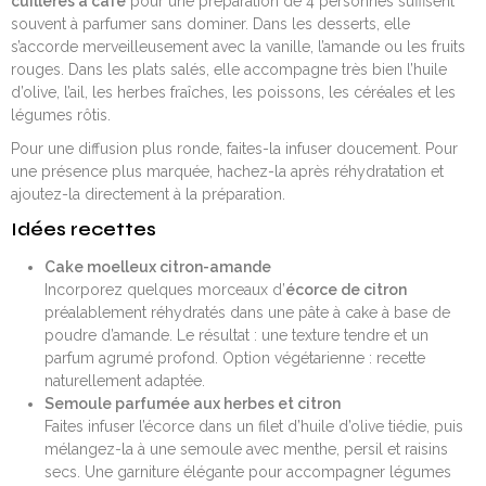
cuillères à café
pour une préparation de 4 personnes suffisent
souvent à parfumer sans dominer. Dans les desserts, elle
s’accorde merveilleusement avec la vanille, l’amande ou les fruits
rouges. Dans les plats salés, elle accompagne très bien l’huile
d’olive, l’ail, les herbes fraîches, les poissons, les céréales et les
légumes rôtis.
Pour une diffusion plus ronde, faites-la infuser doucement. Pour
une présence plus marquée, hachez-la après réhydratation et
ajoutez-la directement à la préparation.
Idées recettes
Cake moelleux citron-amande
Incorporez quelques morceaux d’
écorce de citron
préalablement réhydratés dans une pâte à cake à base de
poudre d’amande. Le résultat : une texture tendre et un
parfum agrumé profond. Option végétarienne : recette
naturellement adaptée.
Semoule parfumée aux herbes et citron
Faites infuser l’écorce dans un filet d’huile d’olive tiédie, puis
mélangez-la à une semoule avec menthe, persil et raisins
secs. Une garniture élégante pour accompagner légumes