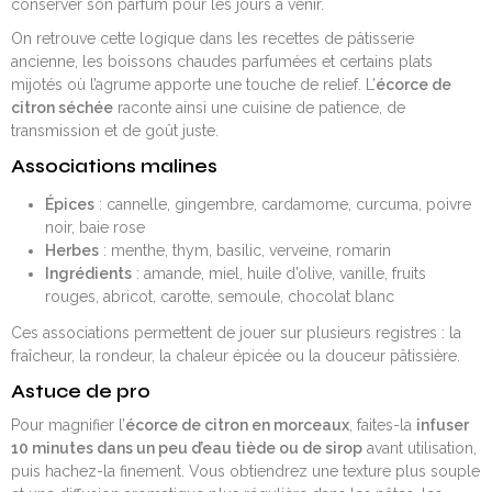
conserver son parfum pour les jours à venir.
On retrouve cette logique dans les recettes de pâtisserie
ancienne, les boissons chaudes parfumées et certains plats
mijotés où l’agrume apporte une touche de relief. L’
écorce de
citron séchée
raconte ainsi une cuisine de patience, de
transmission et de goût juste.
Associations malines
Épices
: cannelle, gingembre, cardamome, curcuma, poivre
noir, baie rose
Herbes
: menthe, thym, basilic, verveine, romarin
Ingrédients
: amande, miel, huile d’olive, vanille, fruits
rouges, abricot, carotte, semoule, chocolat blanc
Ces associations permettent de jouer sur plusieurs registres : la
fraîcheur, la rondeur, la chaleur épicée ou la douceur pâtissière.
Astuce de pro
Pour magnifier l’
écorce de citron en morceaux
, faites-la
infuser
10 minutes dans un peu d’eau tiède ou de sirop
avant utilisation,
puis hachez-la finement. Vous obtiendrez une texture plus souple