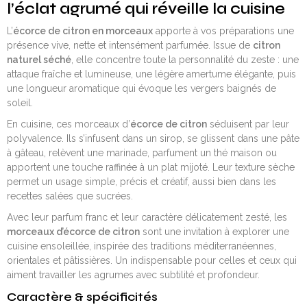
l’éclat agrumé qui réveille la cuisine
L’
écorce de citron en morceaux
apporte à vos préparations une
présence vive, nette et intensément parfumée. Issue de
citron
naturel séché
, elle concentre toute la personnalité du zeste : une
attaque fraîche et lumineuse, une légère amertume élégante, puis
une longueur aromatique qui évoque les vergers baignés de
soleil.
En cuisine, ces morceaux d’
écorce de citron
séduisent par leur
polyvalence. Ils s’infusent dans un sirop, se glissent dans une pâte
à gâteau, relèvent une marinade, parfument un thé maison ou
apportent une touche raffinée à un plat mijoté. Leur texture sèche
permet un usage simple, précis et créatif, aussi bien dans les
recettes salées que sucrées.
Avec leur parfum franc et leur caractère délicatement zesté, les
morceaux d’écorce de citron
sont une invitation à explorer une
cuisine ensoleillée, inspirée des traditions méditerranéennes,
orientales et pâtissières. Un indispensable pour celles et ceux qui
aiment travailler les agrumes avec subtilité et profondeur.
Caractère & spécificités