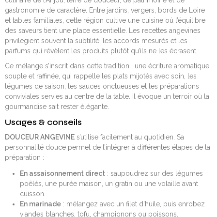
gastronomie de caractère. Entre jardins, vergers, bords de Loire
et tables familiales, cette région cultive une cuisine où l’équilibre
des saveurs tient une place essentielle. Les recettes angevines
privilégient souvent la subtilité, les accords mesurés et les
parfums qui révèlent les produits plutôt qu’ils ne les écrasent.
Ce mélange s’inscrit dans cette tradition : une écriture aromatique
souple et raffinée, qui rappelle les plats mijotés avec soin, les
légumes de saison, les sauces onctueuses et les préparations
conviviales servies au centre de la table. Il évoque un terroir où la
gourmandise sait rester élégante.
Usages & conseils
DOUCEUR ANGEVINE
s’utilise facilement au quotidien. Sa
personnalité douce permet de l’intégrer à différentes étapes de la
préparation :
En assaisonnement direct
: saupoudrez sur des légumes
poêlés, une purée maison, un gratin ou une volaille avant
cuisson.
En marinade
: mélangez avec un filet d’huile, puis enrobez
viandes blanches, tofu, champignons ou poissons.