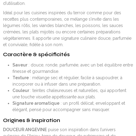
d’utilisation.
Idéal pour les cuisines inspirées du terroir comme pour des
recettes plus contemporaines, ce mélange s’invite dans les
légumes rôtis, les viandes blanches, les poissons, les sauces
crémées, les plats mijotés ou encore certaines préparations
végétariennes. Il apporte une signature culinaire douce, parfumée
et conviviale, fidèle à son nom.
Caractère & spécificités
Saveur
: douce, ronde, parfumée, avec un bel équilibre entre
finesse et gourmandise.
Texture
: mélange sec et régulier, facile à saupoudrer, à
incorporer ou à infuser dans une préparation.
Couleur
: teintes chaleureuses et naturelles, qui apportent
une touche visuelle appétissante aux plats.
Signature aromatique
: un profil délicat, enveloppant et
élégant, pensé pour accompagner sans masquer.
Origines & inspiration
DOUCEUR ANGEVINE
puise son inspiration dans l’univers
culinaire de l’Anjou, terre de douceur, de patrimoine et de