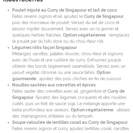
Poulet mijoté au Curry de Singapour et lait de coco
Faites revenir oignon et ail, ajoutez le
Curry de Singapour
,
puis des morceaux de poulet. Versez du lait de coco et
laissez mijoter doucement. Servez avec un riz jasmin et
quelques herbes fraîches.
Option végétarienne
: remplacez
le poulet par du tofu doré ou du chou-fleur rôti.
Légumes rôtis façon Singapour
Mélangez carottes, patates douces, chou-fleur et oignons
avec de l’huile et une cuillère de curry. Enfournez jusqu’à
obtenir des bords légèrement caramélisés. Servez avec un
yaourt végétal citronné ou une sauce tahini.
Option
gourmande
: ajoutez des pois chiches en fin de cuisson.
Nouilles sautées aux crevettes et épices
Faites sauter des crevettes avec ail, gingembre et
Curry de
Singapour
. Ajoutez des légumes croquants et des nouilles
cuites, puis un filet de sauce soja. Le mélange apporte une
belle profondeur aux saveurs.
Option végétarienne
: utilisez
des champignons shiitakés ou du tempeh.
Soupe veloutée de lentilles corail au Curry de Singapour
Faites revenir oignon et curry, ajoutez lentilles corail, carottes