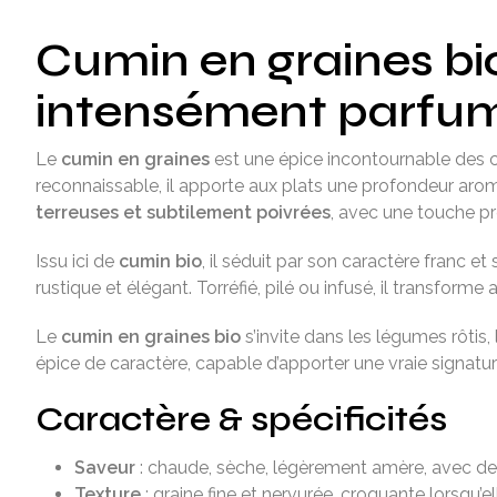
Cumin en graines bi
intensément parfu
Le
cumin en graines
est une épice incontournable des c
reconnaissable, il apporte aux plats une profondeur aroma
terreuses et subtilement poivrées
, avec une touche pr
Issu ici de
cumin bio
, il séduit par son caractère franc e
rustique et élégant. Torréfié, pilé ou infusé, il transform
Le
cumin en graines bio
s’invite dans les légumes rôtis,
épice de caractère, capable d’apporter une vraie signature
Caractère & spécificités
Saveur
: chaude, sèche, légèrement amère, avec des 
Texture
: graine fine et nervurée, croquante lorsqu’e