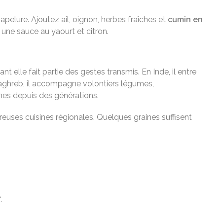
pelure. Ajoutez ail, oignon, herbes fraîches et
cumin en
 une sauce au yaourt et citron.
t elle fait partie des gestes transmis. En Inde, il entre
Maghreb, il accompagne volontiers légumes,
nes depuis des générations.
euses cuisines régionales. Quelques graines suffisent
.