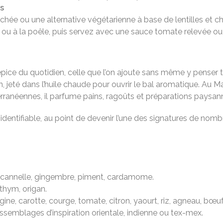
s
ée ou une alternative végétarienne à base de lentilles et cha
ur ou à la poêle, puis servez avec une sauce tomate relevée ou
épice du quotidien, celle que l’on ajoute sans même y penser tan
 jeté dans l’huile chaude pour ouvrir le bal aromatique. Au 
erranéennes, il parfume pains, ragoûts et préparations paysan
entifiable, au point de devenir l’une des signatures de nombr
, cannelle, gingembre, piment, cardamome.
 thym, origan.
rgine, carotte, courge, tomate, citron, yaourt, riz, agneau, bœuf
 assemblages d’inspiration orientale, indienne ou tex-mex.