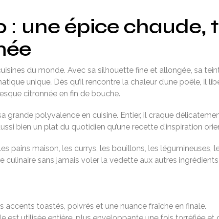
o
: une épice chaude, t
mée
uisines du monde. Avec sa silhouette fine et allongée, sa t
tique unique. Dès qu’il rencontre la chaleur d’une poêle, il li
esque citronnée en fin de bouche.
t sa grande polyvalence en cuisine. Entier, il craque délicateme
e aussi bien un plat du quotidien qu’une recette d’inspiration o
 les pains maison, les currys, les bouillons, les légumineuses
 culinaire sans jamais voler la vedette aux autres ingrédients 
accents toastés, poivrés et une nuance fraîche en finale.
lle est utilisée entière, plus enveloppante une fois torréfiée e