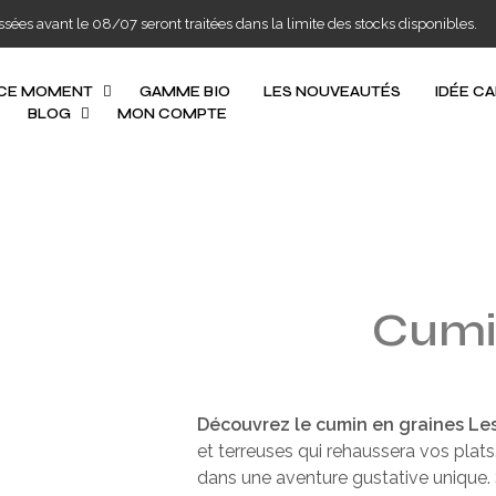
s avant le 08/07 seront traitées dans la limite des stocks disponibles.
 CE MOMENT
GAMME BIO
LES NOUVEAUTÉS
IDÉE C
BLOG
MON COMPTE
Cumi
Découvrez le cumin en graines Les
et terreuses qui rehaussera vos plats.
dans une aventure gustative unique.