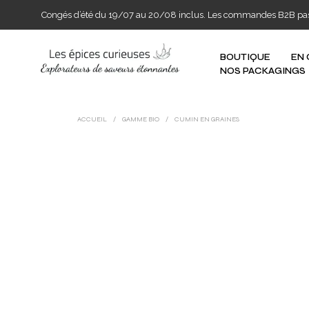
Congés d’été du 19/07 au 20/08 inclus. Les commandes B2B passée
BOUTIQUE
EN
NOS PACKAGINGS
ACCUEIL
/
GAMME BIO
/
CUMIN EN GRAINES