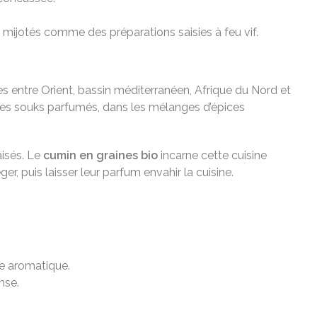
 mijotés comme des préparations saisies à feu vif.
es entre Orient, bassin méditerranéen, Afrique du Nord et
ns les souks parfumés, dans les mélanges d’épices
aisés. Le
cumin en graines bio
incarne cette cuisine
r, puis laisser leur parfum envahir la cuisine.
ce aromatique.
nse.