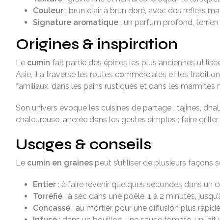
Couleur
: brun clair à brun doré, avec des reflets ma
Signature aromatique
: un parfum profond, terrien
Origines & inspiration
Le
cumin
fait partie des épices les plus anciennes utili
Asie, il a traversé les routes commerciales et les tradit
familiaux, dans les pains rustiques et dans les marmites 
Son univers évoque les cuisines de partage : tajines, dhal
chaleureuse, ancrée dans les gestes simples : faire grille
Usages & conseils
Le
cumin en graines
peut s’utiliser de plusieurs façons se
Entier
: à faire revenir quelques secondes dans un 
Torréfié
: à sec dans une poêle, 1 à 2 minutes, jusqu
Concassé
: au mortier, pour une diffusion plus rapi
Infusé
: dans un bouillon, une sauce tomate, un lait