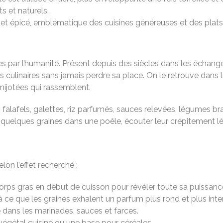
ts et naturels.
 et épicé, emblématique des cuisines généreuses et des plats
sées par l’humanité. Présent depuis des siècles dans les échang
ions culinaires sans jamais perdre sa place. On le retrouve da
mijotées qui rassemblent.
, falafels, galettes, riz parfumés, sauces relevées, légumes br
r quelques graines dans une poêle, écouter leur crépitement lége
lon l’effet recherché :
corps gras en début de cuisson pour révéler toute sa puissan
’à ce que les graines exhalent un parfum plus rond et plus inte
de dans les marinades, sauces et farces.
 végétal cuisiné ou une base pour céréales.