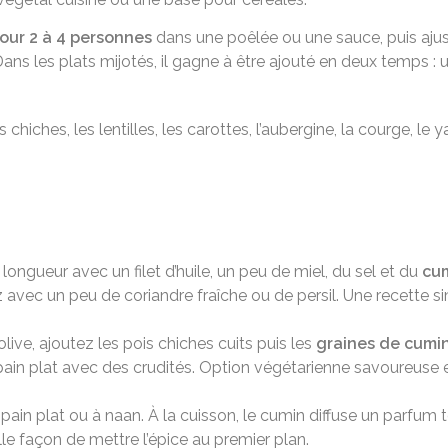
pour 2 à 4 personnes
dans une poêlée ou une sauce, puis ajust
 Dans les plats mijotés, il gagne à être ajouté en deux temps :
iches, les lentilles, les carottes, l’aubergine, la courge, le yao
ngueur avec un filet d’huile, un peu de miel, du sel et du
cum
 avec un peu de coriandre fraîche ou de persil. Une recette
live, ajoutez les pois chiches cuits puis les
graines de cumi
pain plat avec des crudités. Option végétarienne savoureuse e
ain plat ou à naan. À la cuisson, le cumin diffuse un parfum 
lle façon de mettre l’épice au premier plan.