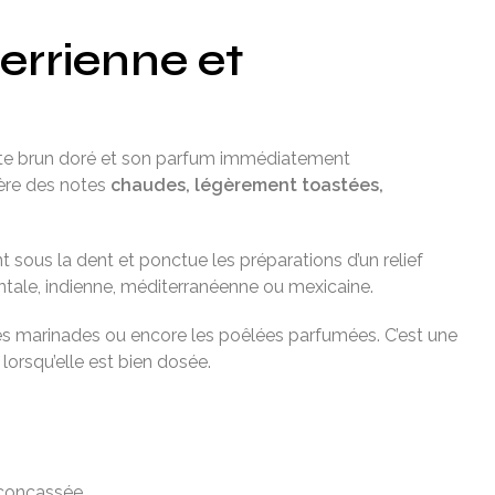
errienne et
einte brun doré et son parfum immédiatement
bère des notes
chaudes, légèrement toastées,
nt sous la dent et ponctue les préparations d’un relief
rientale, indienne, méditerranéenne ou mexicaine.
, les marinades ou encore les poêlées parfumées. C’est une
lorsqu’elle est bien dosée.
t concassée.