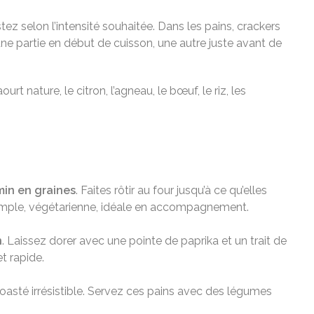
ez selon l’intensité souhaitée. Dans les pains, crackers
 une partie en début de cuisson, une autre juste avant de
urt nature, le citron, l’agneau, le bœuf, le riz, les
in en graines
. Faites rôtir au four jusqu’à ce qu’elles
 simple, végétarienne, idéale en accompagnement.
n
. Laissez dorer avec une pointe de paprika et un trait de
t rapide.
toasté irrésistible. Servez ces pains avec des légumes