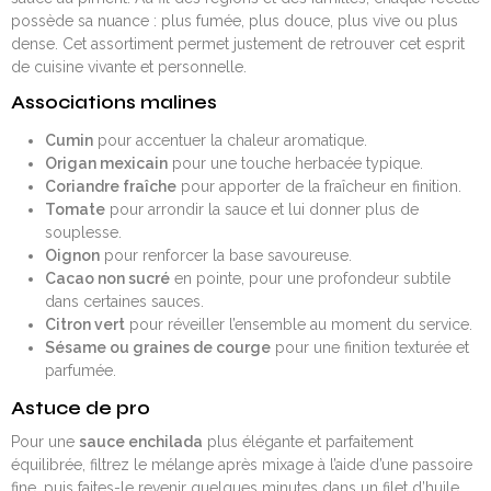
possède sa nuance : plus fumée, plus douce, plus vive ou plus
dense. Cet assortiment permet justement de retrouver cet esprit
de cuisine vivante et personnelle.
Associations malines
Cumin
pour accentuer la chaleur aromatique.
Origan mexicain
pour une touche herbacée typique.
Coriandre fraîche
pour apporter de la fraîcheur en finition.
Tomate
pour arrondir la sauce et lui donner plus de
souplesse.
Oignon
pour renforcer la base savoureuse.
Cacao non sucré
en pointe, pour une profondeur subtile
dans certaines sauces.
Citron vert
pour réveiller l’ensemble au moment du service.
Sésame ou graines de courge
pour une finition texturée et
parfumée.
Astuce de pro
Pour une
sauce enchilada
plus élégante et parfaitement
équilibrée, filtrez le mélange après mixage à l’aide d’une passoire
fine, puis faites-le revenir quelques minutes dans un filet d’huile