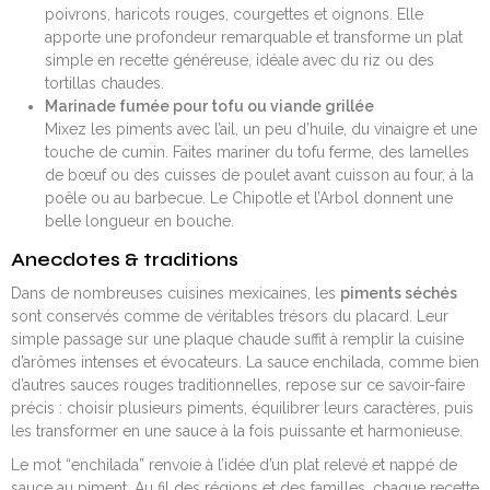
poivrons, haricots rouges, courgettes et oignons. Elle
apporte une profondeur remarquable et transforme un plat
simple en recette généreuse, idéale avec du riz ou des
tortillas chaudes.
Marinade fumée pour tofu ou viande grillée
Mixez les piments avec l’ail, un peu d’huile, du vinaigre et une
touche de cumin. Faites mariner du tofu ferme, des lamelles
de bœuf ou des cuisses de poulet avant cuisson au four, à la
poêle ou au barbecue. Le Chipotle et l’Arbol donnent une
belle longueur en bouche.
Anecdotes & traditions
Dans de nombreuses cuisines mexicaines, les
piments séchés
sont conservés comme de véritables trésors du placard. Leur
simple passage sur une plaque chaude suffit à remplir la cuisine
d’arômes intenses et évocateurs. La sauce enchilada, comme bien
d’autres sauces rouges traditionnelles, repose sur ce savoir-faire
précis : choisir plusieurs piments, équilibrer leurs caractères, puis
les transformer en une sauce à la fois puissante et harmonieuse.
Le mot “enchilada” renvoie à l’idée d’un plat relevé et nappé de
sauce au piment. Au fil des régions et des familles, chaque recette