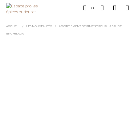
0
ACCUEIL
/
LES NOUVEAUTÉS
/
ASSORTIEMENT DE PIMENT POUR LA SAUCE
ENCHILADA