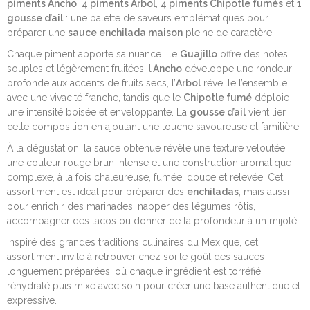
piments Ancho
,
4 piments Arbol
,
4 piments Chipotle fumés
et
1
gousse d’ail
: une palette de saveurs emblématiques pour
préparer une
sauce enchilada maison
pleine de caractère.
Chaque piment apporte sa nuance : le
Guajillo
offre des notes
souples et légèrement fruitées, l’
Ancho
développe une rondeur
profonde aux accents de fruits secs, l’
Arbol
réveille l’ensemble
avec une vivacité franche, tandis que le
Chipotle fumé
déploie
une intensité boisée et enveloppante. La
gousse d’ail
vient lier
cette composition en ajoutant une touche savoureuse et familière.
À la dégustation, la sauce obtenue révèle une texture veloutée,
une couleur rouge brun intense et une construction aromatique
complexe, à la fois chaleureuse, fumée, douce et relevée. Cet
assortiment est idéal pour préparer des
enchiladas
, mais aussi
pour enrichir des marinades, napper des légumes rôtis,
accompagner des tacos ou donner de la profondeur à un mijoté.
Inspiré des grandes traditions culinaires du Mexique, cet
assortiment invite à retrouver chez soi le goût des sauces
longuement préparées, où chaque ingrédient est torréfié,
réhydraté puis mixé avec soin pour créer une base authentique et
expressive.