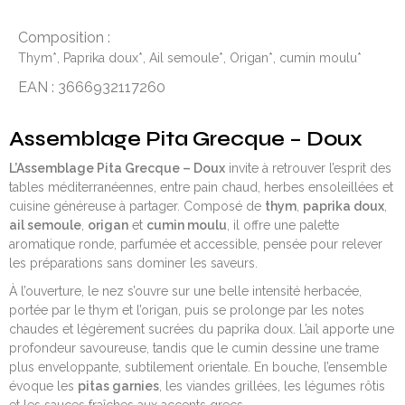
Composition :
Thym*, Paprika doux*, Ail semoule*, Origan*, cumin moulu*
EAN : 3666932117260
Assemblage Pita Grecque – Doux
L’Assemblage Pita Grecque – Doux
invite à retrouver l’esprit des
tables méditerranéennes, entre pain chaud, herbes ensoleillées et
cuisine généreuse à partager. Composé de
thym
,
paprika doux
,
ail semoule
,
origan
et
cumin moulu
, il offre une palette
aromatique ronde, parfumée et accessible, pensée pour relever
les préparations sans dominer les saveurs.
À l’ouverture, le nez s’ouvre sur une belle intensité herbacée,
portée par le thym et l’origan, puis se prolonge par les notes
chaudes et légèrement sucrées du paprika doux. L’ail apporte une
profondeur savoureuse, tandis que le cumin dessine une trame
plus enveloppante, subtilement orientale. En bouche, l’ensemble
évoque les
pitas garnies
, les viandes grillées, les légumes rôtis
et les sauces fraîches aux accents grecs.