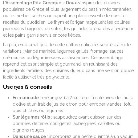
L’Assemblage Pita Grecque – Doux
s’inspire des cuisines
populaires de Grèce et plus largement du bassin méditerranéen,
où les herbes sèches occupent une place essentielle dans les
recettes du quotidien. Le thym et l’origan rappellent les collines
pierreuses baignées de soleil, les grillades préparées à l’extérieur
et les pains garnis servis encore tièdes.
La pita, emblématique de cette culture culinaire, se prête à mille
variations : viande marinée, légumes grillés, fromage, sauces
crémeuses ou légumineuses assaisonnées. Cet assemblage
reprend cet esprit simple et gourmand, en réunissant des
ingrédients familiers des cuisines du Sud dans une version douce,
facile à utiliser et très polyvalente.
Usages & conseils
En marinade
: mélangez 1 à 2 cuillères à café avec de l’huile
d’olive et un trait de jus de citron pour enrober viandes, tofu,
pois chiches ou légumes.
Sur légumes rôtis
: saupoudrez avant cuisson sur des
pommes de terre, courgettes, aubergines, carottes ou
oignons rouges.
Dans une sauce
: incorporez une petite quantité à un yaourt