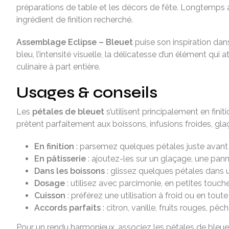
préparations de table et les décors de fête. Longtemps
ingrédient de finition recherché.
Assemblage Eclipse – Bleuet
puise son inspiration dan
bleu, l’intensité visuelle, la délicatesse d’un élément qui a
culinaire à part entière.
Usages & conseils
Les
pétales de bleuet
s’utilisent principalement en finit
prêtent parfaitement aux boissons, infusions froides, gla
En finition
: parsemez quelques pétales juste avant l
En pâtisserie
: ajoutez-les sur un glaçage, une pann
Dans les boissons
: glissez quelques pétales dans 
Dosage
: utilisez avec parcimonie, en petites touche
Cuisson
: préférez une utilisation à froid ou en toute
Accords parfaits
: citron, vanille, fruits rouges, pê
Pour un rendu harmonieux, associez les pétales de bleuet 