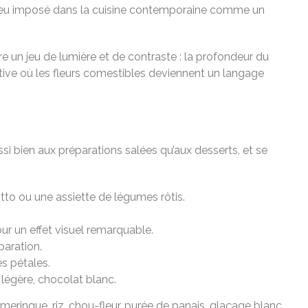
à peu imposé dans la cuisine contemporaine comme un
e un jeu de lumière et de contraste : la profondeur du
 créative où les fleurs comestibles deviennent un langage
aussi bien aux préparations salées qu’aux desserts, et se
otto ou une assiette de légumes rôtis.
ur un effet visuel remarquable.
paration.
es pétales.
e légère, chocolat blanc.
meringue, riz, chou-fleur, purée de panais, glaçage blanc.