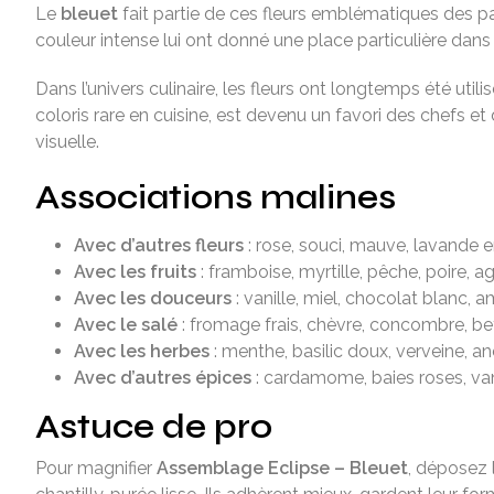
Le
bleuet
fait partie de ces fleurs emblématiques des pa
couleur intense lui ont donné une place particulière dans l
Dans l’univers culinaire, les fleurs ont longtemps été uti
coloris rare en cuisine, est devenu un favori des chefs 
visuelle.
Associations malines
Avec d’autres fleurs
: rose, souci, mauve, lavande 
Avec les fruits
: framboise, myrtille, pêche, poire, a
Avec les douceurs
: vanille, miel, chocolat blanc,
Avec le salé
: fromage frais, chèvre, concombre, bet
Avec les herbes
: menthe, basilic doux, verveine, an
Avec d’autres épices
: cardamome, baies roses, vani
Astuce de pro
Pour magnifier
Assemblage Eclipse – Bleuet
, déposez 