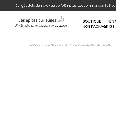
Congés d’été du 19/07 au 20/08 inclus. Les commandes B2B passée
BOUTIQUE
EN
NOS PACKAGINGS
ACCUEIL
/
LES NOUVEAUTÉS
/
ASSEMBLAGE ECLIPSE – BLEUET