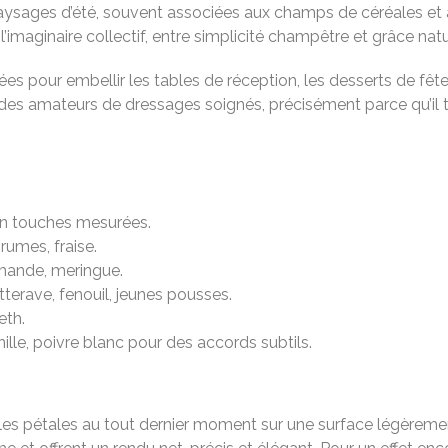
ysages d’été, souvent associées aux champs de céréales et aux
’imaginaire collectif, entre simplicité champêtre et grâce natu
lisées pour embellir les tables de réception, les desserts de f
et des amateurs de dressages soignés, précisément parce qu’i
en touches mesurées.
grumes, fraise.
 amande, meringue.
terave, fenouil, jeunes pousses.
eth.
lle, poivre blanc pour des accords subtils.
les pétales au tout dernier moment sur une surface légèreme