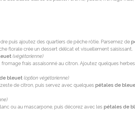
endre puis ajoutez des quartiers de pêche rôtie. Parsemez de
p
che florale crée un dessert délicat et visuellement saisissant.
leuet
(végétarienne)
fromage frais assaisonné au citron. Ajoutez quelques herbe
 de bleuet
(option végétarienne)
 zeste de citron, puis servez avec quelques
pétales de bleu
nne)
blanc ou au mascarpone, puis décorez avec les
pétales de b