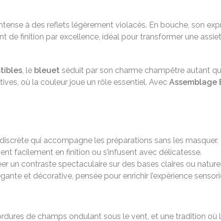
u intense à des reflets légèrement violacés. En bouche, son expr
 de finition par excellence, idéal pour transformer une assie
tibles
, le
bleuet
séduit par son charme champêtre autant que p
ives, où la couleur joue un rôle essentiel. Avec
Assemblage E
n discrète qui accompagne les préparations sans les masquer.
sent facilement en finition ou s’infusent avec délicatesse.
réer un contraste spectaculaire sur des bases claires ou naturel
légante et décorative, pensée pour enrichir l’expérience sensori
ures de champs ondulant sous le vent, et une tradition où le