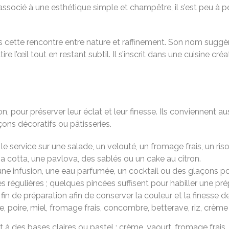
 associé à une esthétique simple et champêtre, il s’est peu 
s cette rencontre entre nature et raffinement. Son nom suggèr
ttire l’œil tout en restant subtil. Il s’inscrit dans une cuisine
ion, pour préserver leur éclat et leur finesse. Ils conviennent 
çons décoratifs ou pâtisseries.
e service sur une salade, un velouté, un fromage frais, un ris
a cotta, une pavlova, des sablés ou un cake au citron.
une infusion, une eau parfumée, un cocktail ou des glaçons po
s régulières ; quelques pincées suffisent pour habiller une pré
 fin de préparation afin de conserver la couleur et la finesse d
che, poire, miel, fromage frais, concombre, betterave, riz, crèm
à des bases claires ou pastel : crème, yaourt, fromage frais, 