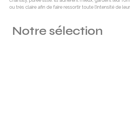
chantilly, purée lisse. Ils adhèrent mieux, gardent leur f
ou très claire afin de faire ressortir toute l’intensité de leur
Notre sélection