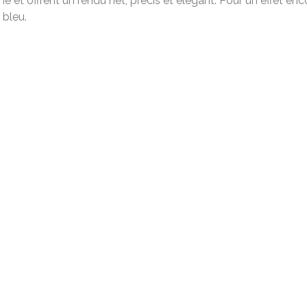
orme et offrent un rendu net, précis et élégant. Pour un effet 
 bleu.