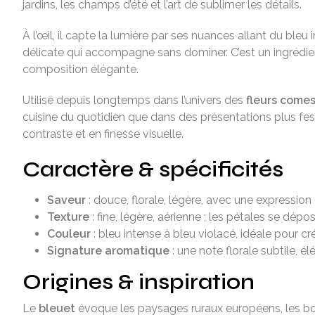
jardins, les champs d’été et l’art de sublimer les détails.
À l’œil, il capte la lumière par ses nuances allant du ble
délicate qui accompagne sans dominer. C’est un ingrédient
composition élégante.
Utilisé depuis longtemps dans l’univers des
fleurs comes
cuisine du quotidien que dans des présentations plus fest
contraste et en finesse visuelle.
Caractère & spécificités
Saveur
: douce, florale, légère, avec une expressio
Texture
: fine, légère, aérienne ; les pétales se dépo
Couleur
: bleu intense à bleu violacé, idéale pour c
Signature aromatique
: une note florale subtile, é
Origines & inspiration
Le
bleuet
évoque les paysages ruraux européens, les bord