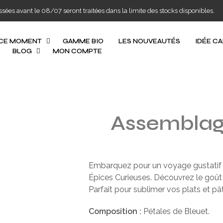
s avant le 08/07 seront traitées dans la limite des stocks disponibles.
 CE MOMENT
GAMME BIO
LES NOUVEAUTÉS
IDÉE C
BLOG
MON COMPTE
Assemblage
Embarquez pour un voyage gustatif
Épices Curieuses. Découvrez le goût d
Parfait pour sublimer vos plats et pât
Composition :
Pétales de Bleuet.