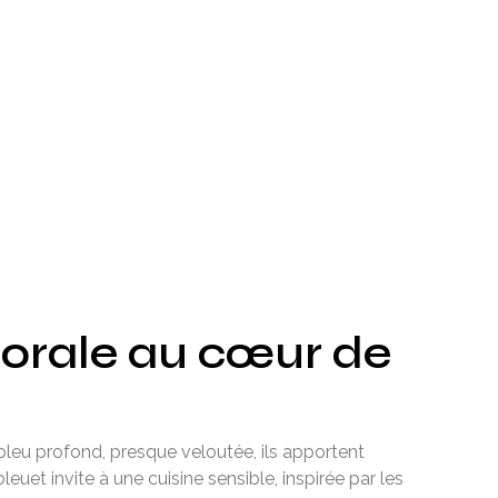
florale au cœur de
 bleu profond, presque veloutée, ils apportent
uet invite à une cuisine sensible, inspirée par les