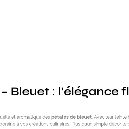
 Bleuet : l’élégance 
suelle et aromatique des
pétales de bleuet
. Avec leur teinte
ine à vos créations culinaires. Plus qu’un simple décor, le ble