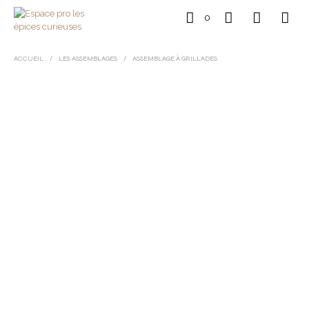
0
ACCUEIL
/
LES ASSEMBLAGES
/
ASSEMBLAGE À GRILLADES