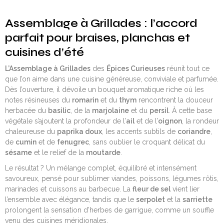
Assemblage à Grillades : l’accord
parfait pour braises, planchas et
cuisines d’été
L’Assemblage à Grillades
des
Épices Curieuses
réunit tout ce
que l’on aime dans une cuisine généreuse, conviviale et parfumée.
Dès l’ouverture, il dévoile un bouquet aromatique riche où les
notes résineuses du
romarin
et du
thym
rencontrent la douceur
herbacée du
basilic
, de la
marjolaine
et du
persil
. À cette base
végétale s’ajoutent la profondeur de l’
ail
et de l’
oignon
, la rondeur
chaleureuse du
paprika doux
, les accents subtils de
coriandre
,
de
cumin
et de
fenugrec
, sans oublier le croquant délicat du
sésame
et le relief de la
moutarde
.
Le résultat ? Un mélange complet, équilibré et intensément
savoureux, pensé pour sublimer viandes, poissons, légumes rôtis,
marinades et cuissons au barbecue. La
fleur de sel
vient lier
l’ensemble avec élégance, tandis que le
serpolet
et la
sarriette
prolongent la sensation d’herbes de garrigue, comme un souffle
venu des cuisines méridionales.