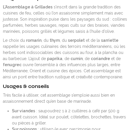
L’Assemblage à Grillades
s’inscrit dans la grande tradition des
cuisines de feu, celles où l’on assaisonne simplement mais avec
justesse. Son inspiration puise dans les paysages du sud : collines
parfumées, herbes sauvages, repas cuits sur des braises, viandes
marinées, poissons grillés et légumes saisis à l’huile d’olive.
Le choix du
romarin
, du
thym
, du
serpolet
et de la
sarriette
rappelle les usages culinaires des terroirs méditerranéens, où les
herbes sont indissociables des cuissons au four, à la plancha ou
au barbecue. L’ajout de
paprika
, de
cumin
, de
coriandre
et de
fenugrec
ouvre l’ensemble à des influences plus larges, entre
Méditerranée, Orient et cuisine des épices. Cet assemblage est
ainsi un pont entre tradition rustique et créativité contemporaine.
Usages & conseils
Très facile à utiliser, cet assemblage s’emploie aussi bien en
assaisonnement direct qu’en base de marinade.
Sur viandes
: saupoudrez 1 à 2 cuillères à café par 500 g
avant cuisson. Idéal sur poulet, côtelettes, brochettes, travers
ou pièces à griller.
Sur poissons
: utilisez-le avec parcimonie pour