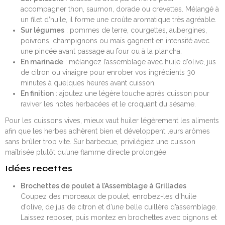
accompagner thon, saumon, dorade ou crevettes. Mélangé à
un filet d’huile, il forme une croûte aromatique très agréable.
Sur légumes
: pommes de terre, courgettes, aubergines,
poivrons, champignons ou maïs gagnent en intensité avec
une pincée avant passage au four ou à la plancha.
En marinade
: mélangez l’assemblage avec huile d’olive, jus
de citron ou vinaigre pour enrober vos ingrédients 30
minutes à quelques heures avant cuisson.
En finition
: ajoutez une légère touche après cuisson pour
raviver les notes herbacées et le croquant du sésame.
Pour les cuissons vives, mieux vaut huiler légèrement les aliments
afin que les herbes adhèrent bien et développent leurs arômes
sans brûler trop vite. Sur barbecue, privilégiez une cuisson
maîtrisée plutôt qu’une flamme directe prolongée.
Idées recettes
Brochettes de poulet à l’Assemblage à Grillades
Coupez des morceaux de poulet, enrobez-les d’huile
d’olive, de jus de citron et d’une belle cuillère d’assemblage.
Laissez reposer, puis montez en brochettes avec oignons et