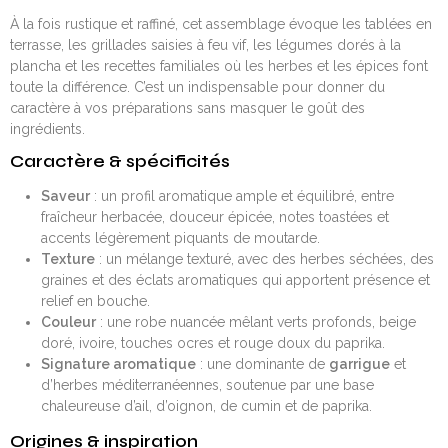
À la fois rustique et raffiné, cet assemblage évoque les tablées en
terrasse, les grillades saisies à feu vif, les légumes dorés à la
plancha et les recettes familiales où les herbes et les épices font
toute la différence. C’est un indispensable pour donner du
caractère à vos préparations sans masquer le goût des
ingrédients.
Caractère & spécificités
Saveur
: un profil aromatique ample et équilibré, entre
fraîcheur herbacée, douceur épicée, notes toastées et
accents légèrement piquants de moutarde.
Texture
: un mélange texturé, avec des herbes séchées, des
graines et des éclats aromatiques qui apportent présence et
relief en bouche.
Couleur
: une robe nuancée mêlant verts profonds, beige
doré, ivoire, touches ocres et rouge doux du paprika.
Signature aromatique
: une dominante de
garrigue
et
d’herbes méditerranéennes, soutenue par une base
chaleureuse d’ail, d’oignon, de cumin et de paprika.
Origines & inspiration